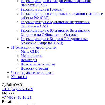
Редомициляция в Объединенные Арабские
Эмираты (ОАЭ)
Редомициляция в Гонконг
Редомициляция в специальные административные
районы РФ (САР)
Редомициляция с Британских Виргинских
Островов в ОАЭ
Редомициляция с Британских Виргинских
Островов на Сейшельские Острова
Редомициляция с Кипра в Объединенные
Арабские Эмираты (ОАЭ)
Публикации и мероприятия
Мы в СМИ
Мероприятия
Вебинары
Полезные материалы
Новости отрасли
Часто задаваемые вопросы
Контакты
Дубай (ОАЭ)
+971 (52) 625-36-69
Москва
+7 (495) 419-16-23
E-mail