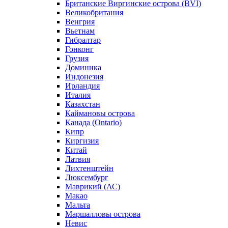
Британские Виргинские острова (BVI)
Великобритания
Венгрия
Вьетнам
Гибралтар
Гонконг
Грузия
Доминика
Индонезия
Ирландия
Италия
Казахстан
Каймановы острова
Канада (Ontario)
Кипр
Киргизия
Китай
Латвия
Лихтенштейн
Люксембург
Маврикий (АС)
Макао
Мальта
Маршалловы острова
Нeвис