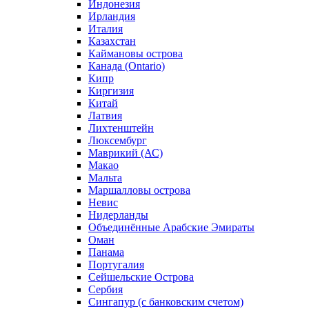
Индонезия
Ирландия
Италия
Казахстан
Каймановы острова
Канада (Ontario)
Кипр
Киргизия
Китай
Латвия
Лихтенштейн
Люксембург
Маврикий (АС)
Макао
Мальта
Маршалловы острова
Нeвис
Нидерланды
Объединённые Арабские Эмираты
Оман
Панама
Португалия
Сейшельские Острова
Сербия
Сингапур (c банковским счетом)