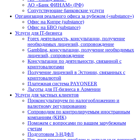
АО «Банк ФИНАМ» (РФ)
Сопутствующие банковские услуги
Организация реального офиса за рубежом («substance»)
Офис на Кипре (substance)
Офис на БВО (substance)
Услуги для IT-бизнеса
Forex деятельность, консультации, получение
необходимых лицензий, сопровождение
Gambling, консультации, получение необходимых
лицензий, сопровождение
Консультации по деятельности, связанной с
криптовалютами
Получение лицензий в Эстонии, связанных с
криптовалютой
Платежная система PAYONEER
Льготы для IT-бизнеса в Армении
Услуги для частных клиентов
Проконсультируем по налогообложению и
валютному регулированию
Сопроводим по контролируемым иностранным
компаниям (КИК)
Поможем с вопросами по вашим зарубежным
счетам
Подготовим 3-НДФЛ
Чек-лист текущих проблем и актуальных решений