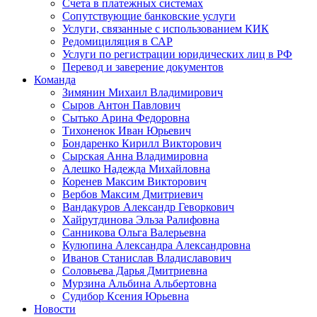
Счета в платежных системах
Сопутствующие банковские услуги
Услуги, связанные с использованием КИК
Редомициляция в САР
Услуги по регистрации юридических лиц в РФ
Перевод и заверение документов
Команда
Зимянин Михаил Владимирович
Сыров Антон Павлович
Сытько Арина Федоровна
Тихоненок Иван Юрьевич
Бондаренко Кирилл Викторович
Сырская Анна Владимировна
Алешко Надежда Михайловна
Коренев Максим Викторович
Вербов Максим Дмитриевич
Вандакуров Александр Геворкович
Хайрутдинова Эльза Ралифовна
Санникова Ольга Валерьевна
Кулюпина Александра Александровна
Иванов Станислав Владиславович
Соловьева Дарья Дмитриевна
Мурзина Альбина Альбертовна
Судибор Ксения Юрьевна
Новости