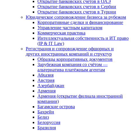
Открытие банковских счетов в ОАЭ
Открытие банковских счетов в Сербии
Открытие банковских счетов в Турции
Юридическое сопровождение бизнеса за рубежом
Корпоративные сделки и финансирование
Управление частным капиталом
Коммерческая практика
Интеллектуальная собственность и ИТ право
(IP & IT Law)
Регистрация и сопровождение офшорных и
других иностранных компаний и структур
Образцы корпоративных документов
Зарубежная компания со счётом —
альтернатива платёжным агентам
Абхазия
Австрия
Азербайджан
Армения
Армения (открытие филиала иностранной
компании)
Багамские острова
Бахрейн
Белиз
Белоруссия
Бразилия