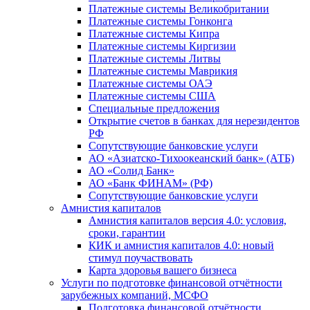
Платежные системы Великобритании
Платежные системы Гонконга
Платежные системы Кипра
Платежные системы Киргизии
Платежные системы Литвы
Платежные системы Маврикия
Платежные системы ОАЭ
Платежные системы США
Специальные предложения
Открытие счетов в банках для нерезидентов
РФ
Сопутствующие банковские услуги
АО «Азиатско-Тихоокеанский банк» (АТБ)
АО «Солид Банк»
АО «Банк ФИНАМ» (РФ)
Сопутствующие банковские услуги
Амнистия капиталов
Амнистия капиталов версия 4.0: условия,
сроки, гарантии
КИК и амнистия капиталов 4.0: новый
стимул поучаствовать
Карта здоровья вашего бизнеса
Услуги по подготовке финансовой отчётности
зарубежных компаний, МСФО
Подготовка финансовой отчётности