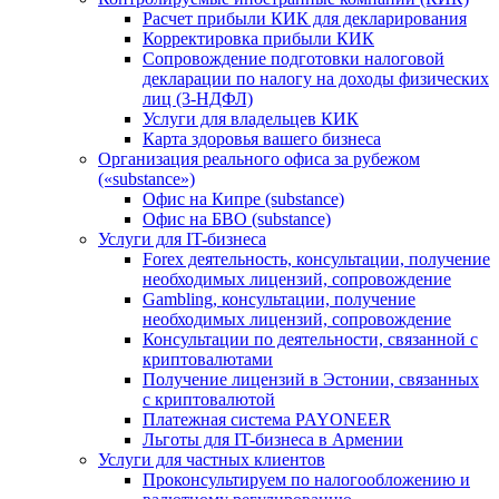
Расчет прибыли КИК для декларирования
Корректировка прибыли КИК
Сопровождение подготовки налоговой
декларации по налогу на доходы физических
лиц (3-НДФЛ)
Услуги для владельцев КИК
Карта здоровья вашего бизнеса
Организация реального офиса за рубежом
(«substance»)
Офис на Кипре (substance)
Офис на БВО (substance)
Услуги для IT-бизнеса
Forex деятельность, консультации, получение
необходимых лицензий, сопровождение
Gambling, консультации, получение
необходимых лицензий, сопровождение
Консультации по деятельности, связанной с
криптовалютами
Получение лицензий в Эстонии, связанных
с криптовалютой
Платежная система PAYONEER
Льготы для IT-бизнеса в Армении
Услуги для частных клиентов
Проконсультируем по налогообложению и