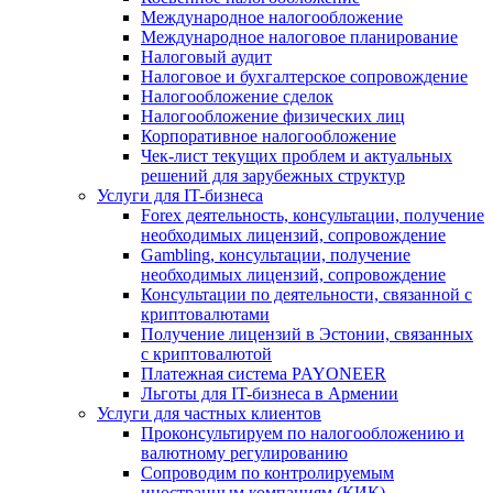
Международное налогообложение
Международное налоговое планирование
Налоговый аудит
Налоговое и бухгалтерское сопровождение
Налогообложение сделок
Налогообложение физических лиц
Корпоративное налогообложение
Чек-лист текущих проблем и актуальных
решений для зарубежных структур
Услуги для IT-бизнеса
Forex деятельность, консультации, получение
необходимых лицензий, сопровождение
Gambling, консультации, получение
необходимых лицензий, сопровождение
Консультации по деятельности, связанной с
криптовалютами
Получение лицензий в Эстонии, связанных
с криптовалютой
Платежная система PAYONEER
Льготы для IT-бизнеса в Армении
Услуги для частных клиентов
Проконсультируем по налогообложению и
валютному регулированию
Сопроводим по контролируемым
иностранным компаниям (КИК)