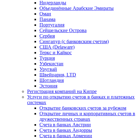
Нидерланды
Объединённые Арабские Эмираты
Оман
Панама
Португалия
Сейшельские Острова
Сербия
Сингапур (c банковским счетом)
США (Delaware)
Теркс и Кайкос
Турция
Узбекистан
Уругвай
Швейцария, LTD
Шотландия
Эстония
Регистрация компаний на Кипре
Услуги по открытию счетов в банках и платежных
системах
Открытие банковских счетов за рубежом
Открытие личных и корпоративных счетов в
дружественных странах
Счета в банках Австрии
Счета в банках Андорры
Счета в банках Армении