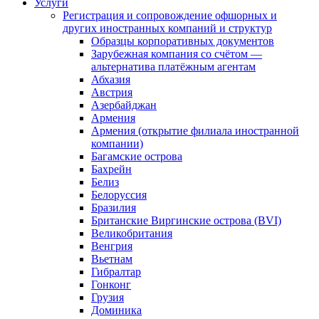
Услуги
Регистрация и сопровождение офшорных и
других иностранных компаний и структур
Образцы корпоративных документов
Зарубежная компания со счётом —
альтернатива платёжным агентам
Абхазия
Австрия
Азербайджан
Армения
Армения (открытие филиала иностранной
компании)
Багамские острова
Бахрейн
Белиз
Белоруссия
Бразилия
Британские Виргинские острова (BVI)
Великобритания
Венгрия
Вьетнам
Гибралтар
Гонконг
Грузия
Доминика