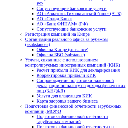
РФ
Сопутствующие банковские услуги
АО «Азиатско-Тихоокеанский банк» (АТБ)
АО «Солид Банк»
АО «Банк ФИНАМ» (РФ)
Сопутствующие банковские услуги
Регистрация компаний на Кипре
Организация реального офиса за рубежом
(«substance»)
Офис на Кипре (substance)
Офис на БВО (substance)
Услуги, связанные с использованием
контролируемых иностранных компаний (КИК)
Расчет прибыли КИК для декларирования
Корректировка прибыли КИК
Сопровождение подготовки налоговой
декларации по налогу на доходы физических
лиц (3-НДФЛ)
Услуги для владельцев КИК
Карта здоровья вашего бизнеса
Подготовка финансовой отчётности зарубежных
компаний, МСФО
Подготовка финансовой отчётности
зарубежных компаний
Подготовка финансовой отчетности на