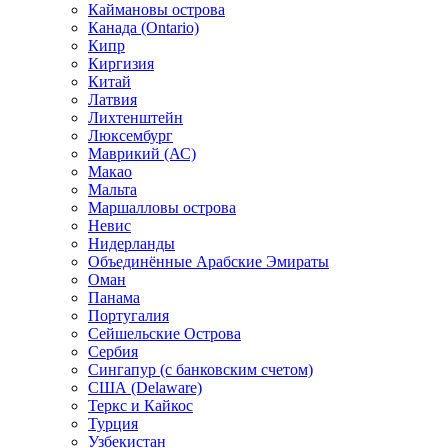
Каймановы острова
Канада (Ontario)
Кипр
Киргизия
Китай
Латвия
Лихтенштейн
Люксембург
Маврикий (АС)
Макао
Мальта
Маршалловы острова
Нeвис
Нидерланды
Объединённые Арабские Эмираты
Оман
Панама
Португалия
Сейшельские Острова
Сербия
Сингапур (c банковским счетом)
США (Delaware)
Теркс и Кайкос
Турция
Узбекистан