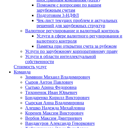
Поможем с вопросами по вашим
зарубежным счетам
Подготовим 3-НДФЛ
Чек-лист текущих проблем и актуальных
решений для зарубежных структур
Валютное регулирование и валютный контроль
Услуги в сфере валютного регулирования и
валютного контроля
Памятка при открытии счета за рубежом
Услуги по зарубежному корпоративному праву
Услуги в области интеллектуальной
собственности
Стоимость услуг
Команда
Зимянин Михаил Владимирович
Сыров Антон Павлович
Сытько Арина Федоровна
Тихоненок Иван Юрьевич
Бондаренко Кирилл Викторович
Сырская Анна Владимировна
Алешко Надежда Михайловна
Коренев Максим Викторович
Вербов Максим Дмитриевич
Вандакуров Александр Геворкович