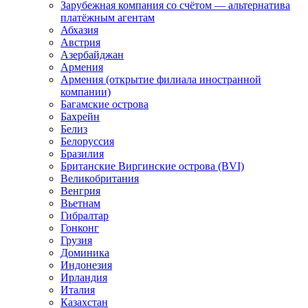
Зарубежная компания со счётом — альтернатива
платёжным агентам
Абхазия
Австрия
Азербайджан
Армения
Армения (открытие филиала иностранной
компании)
Багамские острова
Бахрейн
Белиз
Белоруссия
Бразилия
Британские Виргинские острова (BVI)
Великобритания
Венгрия
Вьетнам
Гибралтар
Гонконг
Грузия
Доминика
Индонезия
Ирландия
Италия
Казахстан