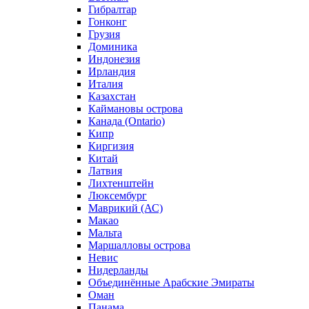
Гибралтар
Гонконг
Грузия
Доминика
Индонезия
Ирландия
Италия
Казахстан
Каймановы острова
Канада (Ontario)
Кипр
Киргизия
Китай
Латвия
Лихтенштейн
Люксембург
Маврикий (АС)
Макао
Мальта
Маршалловы острова
Нeвис
Нидерланды
Объединённые Арабские Эмираты
Оман
Панама