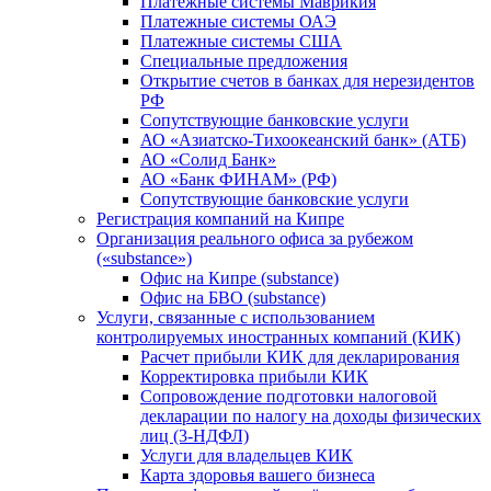
Платежные системы Маврикия
Платежные системы ОАЭ
Платежные системы США
Специальные предложения
Открытие счетов в банках для нерезидентов
РФ
Сопутствующие банковские услуги
АО «Азиатско-Тихоокеанский банк» (АТБ)
АО «Солид Банк»
АО «Банк ФИНАМ» (РФ)
Сопутствующие банковские услуги
Регистрация компаний на Кипре
Организация реального офиса за рубежом
(«substance»)
Офис на Кипре (substance)
Офис на БВО (substance)
Услуги, связанные с использованием
контролируемых иностранных компаний (КИК)
Расчет прибыли КИК для декларирования
Корректировка прибыли КИК
Сопровождение подготовки налоговой
декларации по налогу на доходы физических
лиц (3-НДФЛ)
Услуги для владельцев КИК
Карта здоровья вашего бизнеса