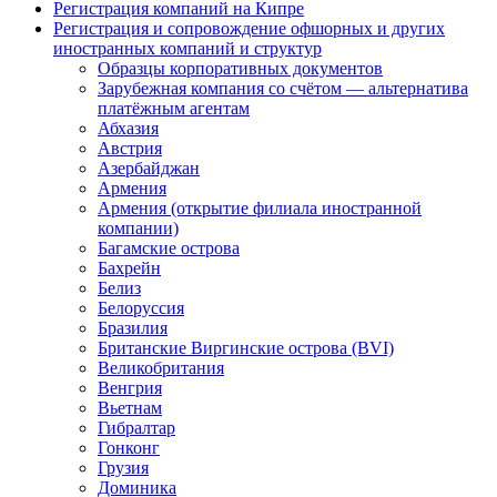
Регистрация компаний на Кипре
Регистрация и сопровождение офшорных и других
иностранных компаний и структур
Образцы корпоративных документов
Зарубежная компания со счётом — альтернатива
платёжным агентам
Абхазия
Австрия
Азербайджан
Армения
Армения (открытие филиала иностранной
компании)
Багамские острова
Бахрейн
Белиз
Белоруссия
Бразилия
Британские Виргинские острова (BVI)
Великобритания
Венгрия
Вьетнам
Гибралтар
Гонконг
Грузия
Доминика