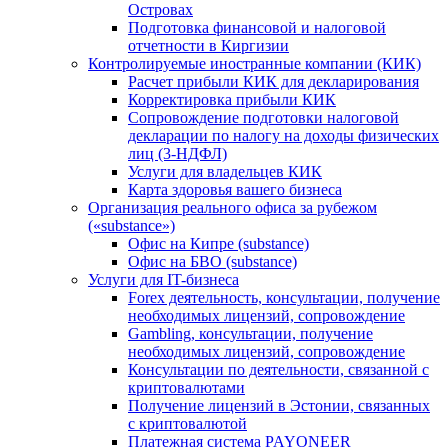
Островах
Подготовка финансовой и налоговой
отчетности в Киргизии
Контролируемые иностранные компании (КИК)
Расчет прибыли КИК для декларирования
Корректировка прибыли КИК
Сопровождение подготовки налоговой
декларации по налогу на доходы физических
лиц (3-НДФЛ)
Услуги для владельцев КИК
Карта здоровья вашего бизнеса
Организация реального офиса за рубежом
(«substance»)
Офис на Кипре (substance)
Офис на БВО (substance)
Услуги для IT-бизнеса
Forex деятельность, консультации, получение
необходимых лицензий, сопровождение
Gambling, консультации, получение
необходимых лицензий, сопровождение
Консультации по деятельности, связанной с
криптовалютами
Получение лицензий в Эстонии, связанных
с криптовалютой
Платежная система PAYONEER