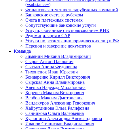
(«substance»)
Финансовая отчетность зарубежных компаний
Банковские счета за рубежом
Счета в платежных системах
Сопутствующие банковские услуги
Услуги, связанные с использованием КИК
Редомициляция в САР
Услуги по регистрации юридических лиц в РФ
Перевод и заверение документов
Команда
Зимянин Михаил Владимирович
Сыров Антон Павлович
Сытько Арина Федоровна
Тихоненок Иван Юрьевич
Бондаренко Кирилл Викторович
Сырская Анна Владимировна
Алешко Надежда Михайловна
Коренев Максим Викторович
Вербов Максим Дмитриевич
Вандакуров Александр Геворкович
Хайрутдинова Эльза Ралифовна
Санникова Ольга Валерьевна
Кулюпина Александра Александровна
Иванов Станислав Владиславович
Соловьева Дарья Дмитриевна