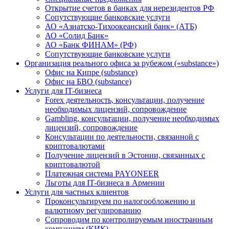
Открытие счетов в банках для нерезидентов РФ
Сопутствующие банковские услуги
АО «Азиатско-Тихоокеанский банк» (АТБ)
АО «Солид Банк»
АО «Банк ФИНАМ» (РФ)
Сопутствующие банковские услуги
Организация реального офиса за рубежом («substance»)
Офис на Кипре (substance)
Офис на БВО (substance)
Услуги для IT-бизнеса
Forex деятельность, консультации, получение
необходимых лицензий, сопровождение
Gambling, консультации, получение необходимых
лицензий, сопровождение
Консультации по деятельности, связанной с
криптовалютами
Получение лицензий в Эстонии, связанных с
криптовалютой
Платежная система PAYONEER
Льготы для IT-бизнеса в Армении
Услуги для частных клиентов
Проконсультируем по налогообложению и
валютному регулированию
Сопроводим по контролируемым иностранным
компаниям (КИК)