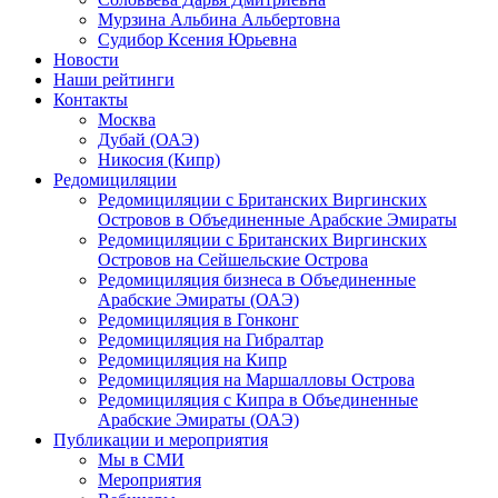
Мурзина Альбина Альбертовна
Судибор Ксения Юрьевна
Новости
Наши рейтинги
Контакты
Москва
Дубай (ОАЭ)
Никосия (Кипр)
Редомициляции
Редомициляции с Британских Виргинских
Островов в Объединенные Арабские Эмираты
Редомициляции с Британских Виргинских
Островов на Сейшельские Острова
Редомициляция бизнеса в Объединенные
Арабские Эмираты (ОАЭ)
Редомициляция в Гонконг
Редомициляция на Гибралтар
Редомициляция на Кипр
Редомициляция на Маршалловы Острова
Редомициляция с Кипра в Объединенные
Арабские Эмираты (ОАЭ)
Публикации и мероприятия
Мы в СМИ
Мероприятия