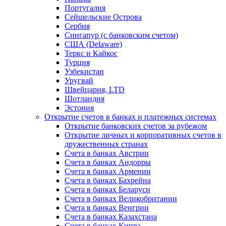
Португалия
Сейшельские Острова
Сербия
Сингапур (c банковским счетом)
США (Delaware)
Теркс и Кайкос
Турция
Узбекистан
Уругвай
Швейцария, LTD
Шотландия
Эстония
Открытие счетов в банках и платежных системах
Открытие банковских счетов за рубежом
Открытие личных и корпоративных счетов в
дружественных странах
Счета в банках Австрии
Счета в банках Андорры
Счета в банках Армении
Счета в банках Бахрейна
Счета в банках Беларуси
Счета в банках Великобритании
Счета в банках Венгрии
Счета в банках Казахстана
Счета в банках Кипра