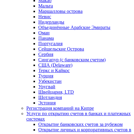
Макао
Мальта
Маршалловы острова
Нeвис
Нидерланды
Объединённые Арабские Эмираты
Оман
Панама
Португалия
Сейшельские Острова
Сербия
Сингапур (c банковским счетом)
США (Delaware)
Теркс и Кайкос
Турция
Узбекистан
Уругвай
Швейцария, LTD
Шотландия
Эстония
Регистрация компаний на Кипре
Услуги по открытию счетов в банках и платежных
системах
Открытие банковских счетов за рубежом
Открытие личных и корпоративных счетов в