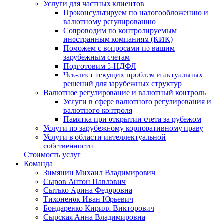
Услуги для частных клиентов
Проконсультируем по налогообложению и
валютному регулированию
Сопроводим по контролируемым
иностранным компаниям (КИК)
Поможем с вопросами по вашим
зарубежным счетам
Подготовим 3-НДФЛ
Чек-лист текущих проблем и актуальных
решений для зарубежных структур
Валютное регулирование и валютный контроль
Услуги в сфере валютного регулирования и
валютного контроля
Памятка при открытии счета за рубежом
Услуги по зарубежному корпоративному праву
Услуги в области интеллектуальной
собственности
Стоимость услуг
Команда
Зимянин Михаил Владимирович
Сыров Антон Павлович
Сытько Арина Федоровна
Тихоненок Иван Юрьевич
Бондаренко Кирилл Викторович
Сырская Анна Владимировна