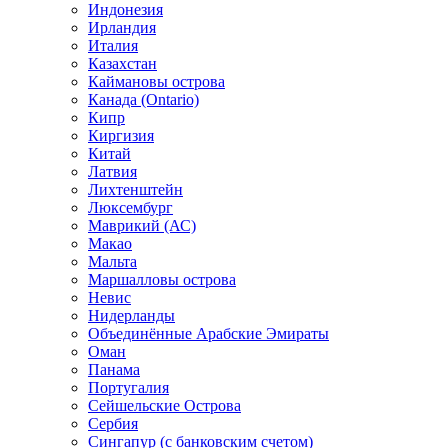
Индонезия
Ирландия
Италия
Казахстан
Каймановы острова
Канада (Ontario)
Кипр
Киргизия
Китай
Латвия
Лихтенштейн
Люксембург
Маврикий (АС)
Макао
Мальта
Маршалловы острова
Нeвис
Нидерланды
Объединённые Арабские Эмираты
Оман
Панама
Португалия
Сейшельские Острова
Сербия
Сингапур (c банковским счетом)