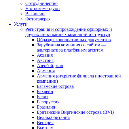
Сотрудничество
Нас рекомендуют
Вакансии
Фотогалерея
Услуги
Регистрация и сопровождение офшорных и
других иностранных компаний и структур
Образцы корпоративных документов
Зарубежная компания со счётом —
альтернатива платёжным агентам
Абхазия
Австрия
Азербайджан
Армения
Армения (открытие филиала иностранной
компании)
Багамские острова
Бахрейн
Белиз
Белоруссия
Бразилия
Британские Виргинские острова (BVI)
Великобритания
Венгрия
Вьетнам