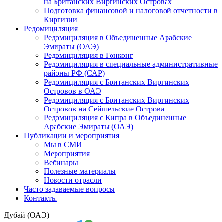
на Британских Виргинских Островах
Подготовка финансовой и налоговой отчетности в
Киргизии
Редомициляция
Редомициляция в Объединенные Арабские
Эмираты (ОАЭ)
Редомициляция в Гонконг
Редомициляция в специальные административные
районы РФ (САР)
Редомициляция с Британских Виргинских
Островов в ОАЭ
Редомициляция с Британских Виргинских
Островов на Сейшельские Острова
Редомициляция с Кипра в Объединенные
Арабские Эмираты (ОАЭ)
Публикации и мероприятия
Мы в СМИ
Мероприятия
Вебинары
Полезные материалы
Новости отрасли
Часто задаваемые вопросы
Контакты
Дубай (ОАЭ)