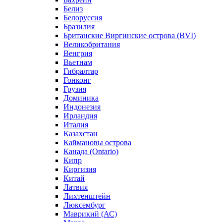
Белиз
Белоруссия
Бразилия
Британские Виргинские острова (BVI)
Великобритания
Венгрия
Вьетнам
Гибралтар
Гонконг
Грузия
Доминика
Индонезия
Ирландия
Италия
Казахстан
Каймановы острова
Канада (Ontario)
Кипр
Киргизия
Китай
Латвия
Лихтенштейн
Люксембург
Маврикий (АС)