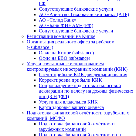
РФ
Сопутствующие банковские услуги
АО «Азиатско-Тихоокеанский банк» (АТБ)
АО «Солид Банк»
АО «Банк ФИНАМ» (РФ)
Сопутствующие банковские услуги
Регистрация компаний на Кипре
Организация реального офиса за рубежом
(«substance»)
Офис на Кипре (substance)
Офис на БВО (substance)
Услуги, связанные с использованием
контролируемых иностранных компаний (КИК)
Расчет прибыли КИК для декларирования
Корректировка прибыли КИК
Сопровождение подготовки налоговой
декларации по налогу на доходы физических
лиц (3-НДФЛ)
Услуги для владельцев КИК
Карта здоровья вашего бизнеса
Подготовка финансовой отчётности зарубежных
компаний, МСФО
Подготовка финансовой отчётности
зарубежных компаний
Подготовка финансовой отчетности на