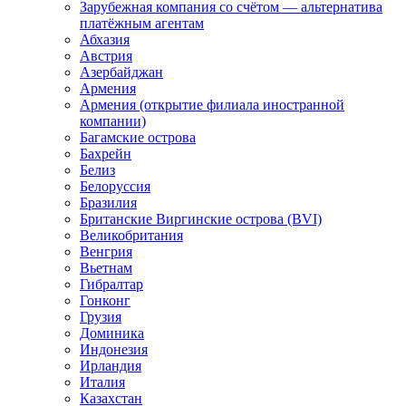
Зарубежная компания со счётом — альтернатива
платёжным агентам
Абхазия
Австрия
Азербайджан
Армения
Армения (открытие филиала иностранной
компании)
Багамские острова
Бахрейн
Белиз
Белоруссия
Бразилия
Британские Виргинские острова (BVI)
Великобритания
Венгрия
Вьетнам
Гибралтар
Гонконг
Грузия
Доминика
Индонезия
Ирландия
Италия
Казахстан