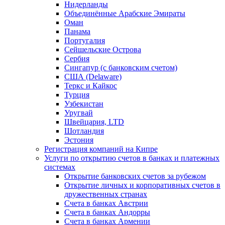
Нидерланды
Объединённые Арабские Эмираты
Оман
Панама
Португалия
Сейшельские Острова
Сербия
Сингапур (c банковским счетом)
США (Delaware)
Теркс и Кайкос
Турция
Узбекистан
Уругвай
Швейцария, LTD
Шотландия
Эстония
Регистрация компаний на Кипре
Услуги по открытию счетов в банках и платежных
системах
Открытие банковских счетов за рубежом
Открытие личных и корпоративных счетов в
дружественных странах
Счета в банках Австрии
Счета в банках Андорры
Счета в банках Армении