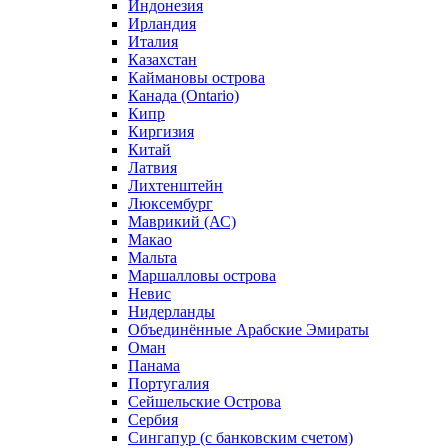
Индонезия
Ирландия
Италия
Казахстан
Каймановы острова
Канада (Ontario)
Кипр
Киргизия
Китай
Латвия
Лихтенштейн
Люксембург
Маврикий (АС)
Макао
Мальта
Маршалловы острова
Нeвис
Нидерланды
Объединённые Арабские Эмираты
Оман
Панама
Португалия
Сейшельские Острова
Сербия
Сингапур (c банковским счетом)