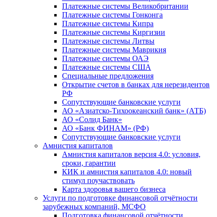
Платежные системы Великобритании
Платежные системы Гонконга
Платежные системы Кипра
Платежные системы Киргизии
Платежные системы Литвы
Платежные системы Маврикия
Платежные системы ОАЭ
Платежные системы США
Специальные предложения
Открытие счетов в банках для нерезидентов
РФ
Сопутствующие банковские услуги
АО «Азиатско-Тихоокеанский банк» (АТБ)
АО «Солид Банк»
АО «Банк ФИНАМ» (РФ)
Сопутствующие банковские услуги
Амнистия капиталов
Амнистия капиталов версия 4.0: условия,
сроки, гарантии
КИК и амнистия капиталов 4.0: новый
стимул поучаствовать
Карта здоровья вашего бизнеса
Услуги по подготовке финансовой отчётности
зарубежных компаний, МСФО
Подготовка финансовой отчётности