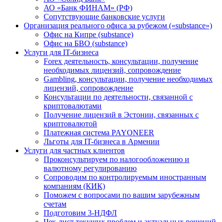
АО «Банк ФИНАМ» (РФ)
Сопутствующие банковские услуги
Организация реального офиса за рубежом («substance»)
Офис на Кипре (substance)
Офис на БВО (substance)
Услуги для IT-бизнеса
Forex деятельность, консультации, получение
необходимых лицензий, сопровождение
Gambling, консультации, получение необходимых
лицензий, сопровождение
Консультации по деятельности, связанной с
криптовалютами
Получение лицензий в Эстонии, связанных с
криптовалютой
Платежная система PAYONEER
Льготы для IT-бизнеса в Армении
Услуги для частных клиентов
Проконсультируем по налогообложению и
валютному регулированию
Сопроводим по контролируемым иностранным
компаниям (КИК)
Поможем с вопросами по вашим зарубежным
счетам
Подготовим 3-НДФЛ
Чек-лист текущих проблем и актуальных решений