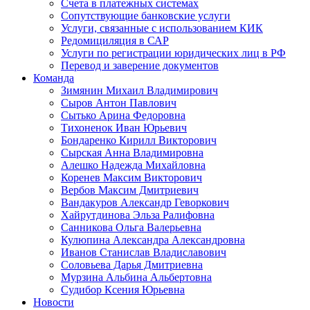
Счета в платежных системах
Сопутствующие банковские услуги
Услуги, связанные с использованием КИК
Редомициляция в САР
Услуги по регистрации юридических лиц в РФ
Перевод и заверение документов
Команда
Зимянин Михаил Владимирович
Сыров Антон Павлович
Сытько Арина Федоровна
Тихоненок Иван Юрьевич
Бондаренко Кирилл Викторович
Сырская Анна Владимировна
Алешко Надежда Михайловна
Коренев Максим Викторович
Вербов Максим Дмитриевич
Вандакуров Александр Геворкович
Хайрутдинова Эльза Ралифовна
Санникова Ольга Валерьевна
Кулюпина Александра Александровна
Иванов Станислав Владиславович
Соловьева Дарья Дмитриевна
Мурзина Альбина Альбертовна
Судибор Ксения Юрьевна
Новости