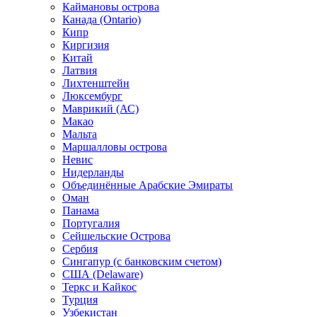
Каймановы острова
Канада (Ontario)
Кипр
Киргизия
Китай
Латвия
Лихтенштейн
Люксембург
Маврикий (АС)
Макао
Мальта
Маршалловы острова
Нeвис
Нидерланды
Объединённые Арабские Эмираты
Оман
Панама
Португалия
Сейшельские Острова
Сербия
Сингапур (c банковским счетом)
США (Delaware)
Теркс и Кайкос
Турция
Узбекистан