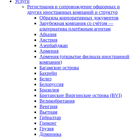
Услуги
Регистрация и сопровождение офшорных и
других иностранных компаний и структур
Образцы корпоративных документов
Зарубежная компания со счётом —
альтернатива платёжным агентам
Абхазия
Австрия
Азербайджан
Армения
Армения (открытие филиала иностранной
компании)
Багамские острова
Бахрейн
Белиз
Белоруссия
Бразилия
Британские Виргинские острова (BVI)
Великобритания
Венгрия
Вьетнам
Гибралтар
Гонконг
Грузия
Доминика