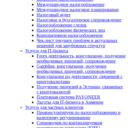
Международное налогообложение
Международное налоговое планирование
Налоговый аудит
Налоговое и бухгалтерское сопровождение
Налогообложение сделок
Налогообложение физических лиц
Корпоративное налогообложение
Чек-лист текущих проблем и актуальных
решений для зарубежных структур
Услуги для IT-бизнеса
Forex деятельность, консультации, получение
необходимых лицензий, сопровождение
Gambling, консультации, получение
необходимых лицензий, сопровождение
Консультации по деятельности, связанной с
криптовалютами
Получение лицензий в Эстонии, связанных
с криптовалютой
Платежная система PAYONEER
Льготы для IT-бизнеса в Армении
Услуги для частных клиентов
Проконсультируем по налогообложению и
валютному регулированию
Сопроводим по контролируемым
иностранным компаниям (КИК)