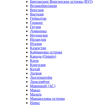
Британские Виргинские острова (BVI)
Великобритания
Венгрия
Вьетнам
Гибралтар
Гонконг
Грузия
Доминика
Индонезия
Ирландия
Италия
Казахстан
Каймановы острова
Канада (Ontario)
Кипр
Киргизия
Китай
Латвия
Лихтенштейн
Люксембург
Маврикий (АС)
Макао
Мальта
Маршалловы острова
Нeвис