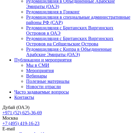
Редомициляция в Объединенные Арабские
Эмираты (ОАЭ)
Редомициляция в Гонконг
Редомициляция в специальные административные
районы РФ (САР)
Редомициляция с Британских Виргинских
Островов в ОАЭ
Редомициляция с Британских Виргинских
Островов на Сейшельские Острова
Редомициляция с Кипра в Объединенные
Арабские Эмираты (ОАЭ)
Публикации и мероприятия
Мы в СМИ
Мероприятия
Вебинары
Полезные материалы
Новости отрасли
Часто задаваемые вопросы
Контакты
Дубай (ОАЭ)
+971 (52) 625-36-69
Москва
+7 (495) 419-16-23
E-mail