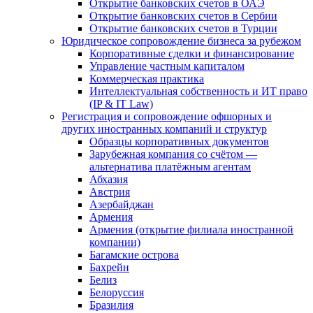
Открытие банковских счетов в ОАЭ
Открытие банковских счетов в Сербии
Открытие банковских счетов в Турции
Юридическое сопровождение бизнеса за рубежом
Корпоративные сделки и финансирование
Управление частным капиталом
Коммерческая практика
Интеллектуальная собственность и ИТ право
(IP & IT Law)
Регистрация и сопровождение офшорных и
других иностранных компаний и структур
Образцы корпоративных документов
Зарубежная компания со счётом —
альтернатива платёжным агентам
Абхазия
Австрия
Азербайджан
Армения
Армения (открытие филиала иностранной
компании)
Багамские острова
Бахрейн
Белиз
Белоруссия
Бразилия