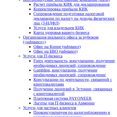
Расчет прибыли КИК для декларирования
Корректировка прибыли КИК
Сопровождение подготовки налоговой
декларации по налогу на доходы физических
лиц (3-НДФЛ)
Услуги для владельцев КИК
Карта здоровья вашего бизнеса
Организация реального офиса за рубежом
(«substance»)
Офис на Кипре (substance)
Офис на БВО (substance)
Услуги для IT-бизнеса
Forex деятельность, консультации, получение
необходимых лицензий, сопровождение
Gambling, консультации, получение
необходимых лицензий, сопровождение
Консультации по деятельности, связанной с
криптовалютами
Получение лицензий в Эстонии, связанных
с криптовалютой
Платежная система PAYONEER
Льготы для IT-бизнеса в Армении
Услуги для частных клиентов
Проконсультируем по налогообложению и