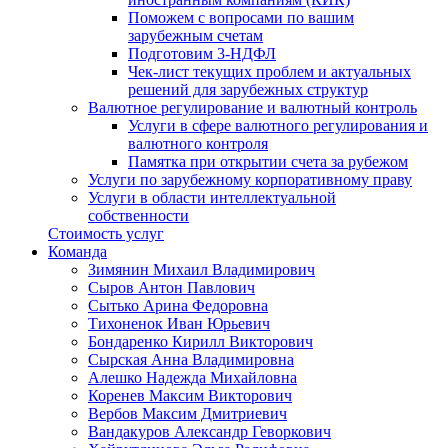
Поможем с вопросами по вашим
зарубежным счетам
Подготовим 3-НДФЛ
Чек-лист текущих проблем и актуальных
решений для зарубежных структур
Валютное регулирование и валютный контроль
Услуги в сфере валютного регулирования и
валютного контроля
Памятка при открытии счета за рубежом
Услуги по зарубежному корпоративному праву
Услуги в области интеллектуальной
собственности
Стоимость услуг
Команда
Зимянин Михаил Владимирович
Сыров Антон Павлович
Сытько Арина Федоровна
Тихоненок Иван Юрьевич
Бондаренко Кирилл Викторович
Сырская Анна Владимировна
Алешко Надежда Михайловна
Коренев Максим Викторович
Вербов Максим Дмитриевич
Вандакуров Александр Геворкович