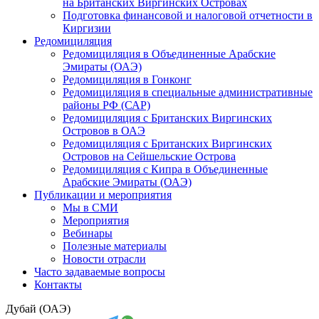
на Британских Виргинских Островах
Подготовка финансовой и налоговой отчетности в
Киргизии
Редомициляция
Редомициляция в Объединенные Арабские
Эмираты (ОАЭ)
Редомициляция в Гонконг
Редомициляция в специальные административные
районы РФ (САР)
Редомициляция с Британских Виргинских
Островов в ОАЭ
Редомициляция с Британских Виргинских
Островов на Сейшельские Острова
Редомициляция с Кипра в Объединенные
Арабские Эмираты (ОАЭ)
Публикации и мероприятия
Мы в СМИ
Мероприятия
Вебинары
Полезные материалы
Новости отрасли
Часто задаваемые вопросы
Контакты
Дубай (ОАЭ)