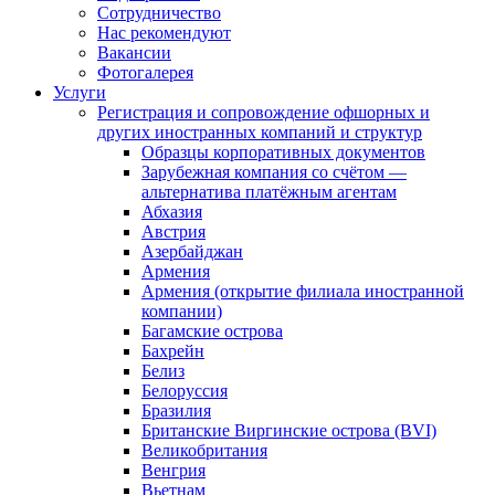
Сотрудничество
Нас рекомендуют
Вакансии
Фотогалерея
Услуги
Регистрация и сопровождение офшорных и
других иностранных компаний и структур
Образцы корпоративных документов
Зарубежная компания со счётом —
альтернатива платёжным агентам
Абхазия
Австрия
Азербайджан
Армения
Армения (открытие филиала иностранной
компании)
Багамские острова
Бахрейн
Белиз
Белоруссия
Бразилия
Британские Виргинские острова (BVI)
Великобритания
Венгрия
Вьетнам