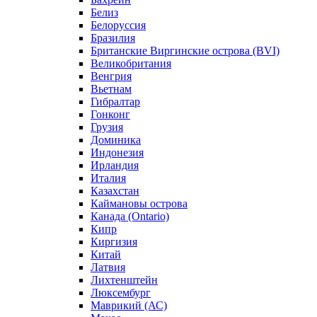
Белиз
Белоруссия
Бразилия
Британские Виргинские острова (BVI)
Великобритания
Венгрия
Вьетнам
Гибралтар
Гонконг
Грузия
Доминика
Индонезия
Ирландия
Италия
Казахстан
Каймановы острова
Канада (Ontario)
Кипр
Киргизия
Китай
Латвия
Лихтенштейн
Люксембург
Маврикий (АС)