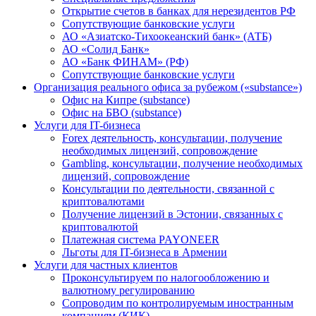
Открытие счетов в банках для нерезидентов РФ
Сопутствующие банковские услуги
АО «Азиатско-Тихоокеанский банк» (АТБ)
АО «Солид Банк»
АО «Банк ФИНАМ» (РФ)
Сопутствующие банковские услуги
Организация реального офиса за рубежом («substance»)
Офис на Кипре (substance)
Офис на БВО (substance)
Услуги для IT-бизнеса
Forex деятельность, консультации, получение
необходимых лицензий, сопровождение
Gambling, консультации, получение необходимых
лицензий, сопровождение
Консультации по деятельности, связанной с
криптовалютами
Получение лицензий в Эстонии, связанных с
криптовалютой
Платежная система PAYONEER
Льготы для IT-бизнеса в Армении
Услуги для частных клиентов
Проконсультируем по налогообложению и
валютному регулированию
Сопроводим по контролируемым иностранным
компаниям (КИК)