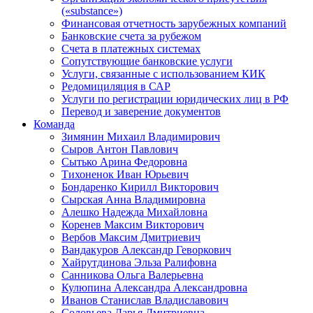
(«substance»)
Финансовая отчетность зарубежных компаний
Банковские счета за рубежом
Счета в платежных системах
Сопутствующие банковские услуги
Услуги, связанные с использованием КИК
Редомициляция в САР
Услуги по регистрации юридических лиц в РФ
Перевод и заверение документов
Команда
Зимянин Михаил Владимирович
Сыров Антон Павлович
Сытько Арина Федоровна
Тихоненок Иван Юрьевич
Бондаренко Кирилл Викторович
Сырская Анна Владимировна
Алешко Надежда Михайловна
Коренев Максим Викторович
Вербов Максим Дмитриевич
Вандакуров Александр Геворкович
Хайрутдинова Эльза Ралифовна
Санникова Ольга Валерьевна
Кулюпина Александра Александровна
Иванов Станислав Владиславович
Соловьева Дарья Дмитриевна