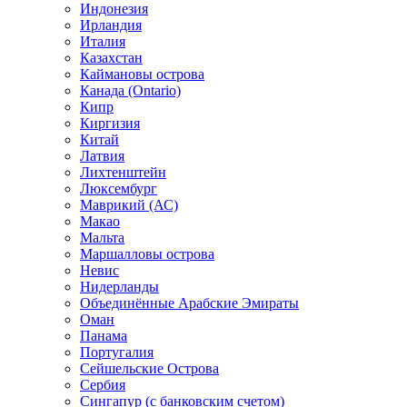
Индонезия
Ирландия
Италия
Казахстан
Каймановы острова
Канада (Ontario)
Кипр
Киргизия
Китай
Латвия
Лихтенштейн
Люксембург
Маврикий (АС)
Макао
Мальта
Маршалловы острова
Нeвис
Нидерланды
Объединённые Арабские Эмираты
Оман
Панама
Португалия
Сейшельские Острова
Сербия
Сингапур (c банковским счетом)