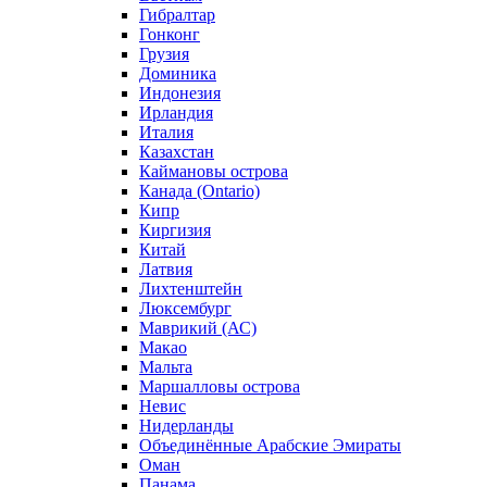
Гибралтар
Гонконг
Грузия
Доминика
Индонезия
Ирландия
Италия
Казахстан
Каймановы острова
Канада (Ontario)
Кипр
Киргизия
Китай
Латвия
Лихтенштейн
Люксембург
Маврикий (АС)
Макао
Мальта
Маршалловы острова
Нeвис
Нидерланды
Объединённые Арабские Эмираты
Оман
Панама