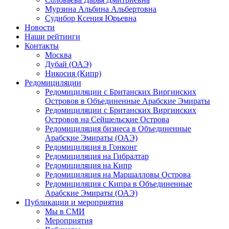
Мурзина Альбина Альбертовна
Судибор Ксения Юрьевна
Новости
Наши рейтинги
Контакты
Москва
Дубай (ОАЭ)
Никосия (Кипр)
Редомициляции
Редомициляции с Британских Виргинских
Островов в Объединенные Арабские Эмираты
Редомициляции с Британских Виргинских
Островов на Сейшельские Острова
Редомициляция бизнеса в Объединенные
Арабские Эмираты (ОАЭ)
Редомициляция в Гонконг
Редомициляция на Гибралтар
Редомициляция на Кипр
Редомициляция на Маршалловы Острова
Редомициляция с Кипра в Объединенные
Арабские Эмираты (ОАЭ)
Публикации и мероприятия
Мы в СМИ
Мероприятия