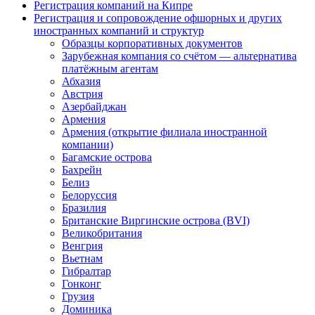
Регистрация компаний на Кипре
Регистрация и сопровождение офшорных и других
иностранных компаний и структур
Образцы корпоративных документов
Зарубежная компания со счётом — альтернатива
платёжным агентам
Абхазия
Австрия
Азербайджан
Армения
Армения (открытие филиала иностранной
компании)
Багамские острова
Бахрейн
Белиз
Белоруссия
Бразилия
Британские Виргинские острова (BVI)
Великобритания
Венгрия
Вьетнам
Гибралтар
Гонконг
Грузия
Доминика