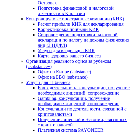
Островах
Подготовка финансовой и налоговой
отчетности в Киргизии
Контролируемые иностранные компании (КИК)
Расчет прибыли КИК для декларирования
Корректировка прибыли КИК
Сопровождение подготовки налоговой
декларации по налогу на доходы физических
лиц (3-НДФЛ)
Услуги для владельцев КИК
Карта здоровья вашего бизнеса
Организация реального офиса за рубежом
(«substance»)
Офис на Кипре (substance)
Офис на БВО (substance)
Услуги для IT-бизнеса
Forex деятельность, консультации, получение
необходимых лицензий, сопровождение
Gambling, консультации, получение
необходимых лицензий, сопровождение
Консультации по деятельности, связанной с
криптовалютами
Получение лицензий в Эстонии, связанных
с криптовалютой
Платежная система PAYONEER