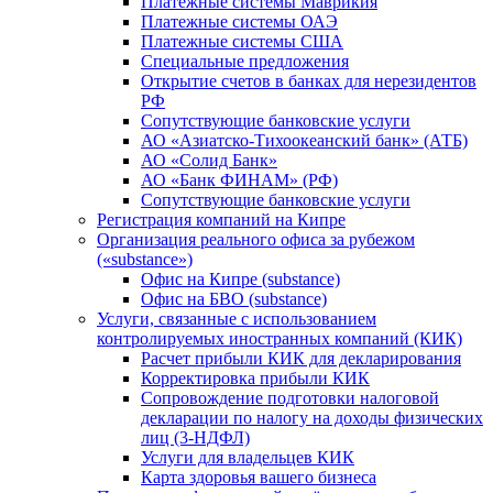
Платежные системы Маврикия
Платежные системы ОАЭ
Платежные системы США
Специальные предложения
Открытие счетов в банках для нерезидентов
РФ
Сопутствующие банковские услуги
АО «Азиатско-Тихоокеанский банк» (АТБ)
АО «Солид Банк»
АО «Банк ФИНАМ» (РФ)
Сопутствующие банковские услуги
Регистрация компаний на Кипре
Организация реального офиса за рубежом
(«substance»)
Офис на Кипре (substance)
Офис на БВО (substance)
Услуги, связанные с использованием
контролируемых иностранных компаний (КИК)
Расчет прибыли КИК для декларирования
Корректировка прибыли КИК
Сопровождение подготовки налоговой
декларации по налогу на доходы физических
лиц (3-НДФЛ)
Услуги для владельцев КИК
Карта здоровья вашего бизнеса