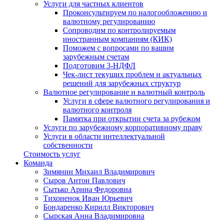
Услуги для частных клиентов
Проконсультируем по налогообложению и
валютному регулированию
Сопроводим по контролируемым
иностранным компаниям (КИК)
Поможем с вопросами по вашим
зарубежным счетам
Подготовим 3-НДФЛ
Чек-лист текущих проблем и актуальных
решений для зарубежных структур
Валютное регулирование и валютный контроль
Услуги в сфере валютного регулирования и
валютного контроля
Памятка при открытии счета за рубежом
Услуги по зарубежному корпоративному праву
Услуги в области интеллектуальной
собственности
Стоимость услуг
Команда
Зимянин Михаил Владимирович
Сыров Антон Павлович
Сытько Арина Федоровна
Тихоненок Иван Юрьевич
Бондаренко Кирилл Викторович
Сырская Анна Владимировна