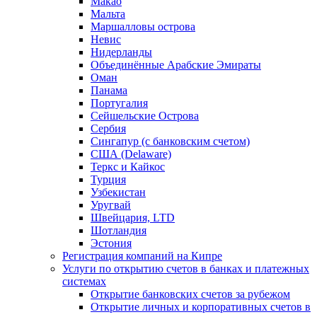
Макао
Мальта
Маршалловы острова
Нeвис
Нидерланды
Объединённые Арабские Эмираты
Оман
Панама
Португалия
Сейшельские Острова
Сербия
Сингапур (c банковским счетом)
США (Delaware)
Теркс и Кайкос
Турция
Узбекистан
Уругвай
Швейцария, LTD
Шотландия
Эстония
Регистрация компаний на Кипре
Услуги по открытию счетов в банках и платежных
системах
Открытие банковских счетов за рубежом
Открытие личных и корпоративных счетов в