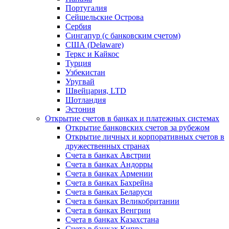
Португалия
Сейшельские Острова
Сербия
Сингапур (c банковским счетом)
США (Delaware)
Теркс и Кайкос
Турция
Узбекистан
Уругвай
Швейцария, LTD
Шотландия
Эстония
Открытие счетов в банках и платежных системах
Открытие банковских счетов за рубежом
Открытие личных и корпоративных счетов в
дружественных странах
Счета в банках Австрии
Счета в банках Андорры
Счета в банках Армении
Счета в банках Бахрейна
Счета в банках Беларуси
Счета в банках Великобритании
Счета в банках Венгрии
Счета в банках Казахстана
Счета в банках Кипра