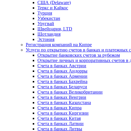
США (Delaware)
Теркс и Кайкос
Турция
Узбекистан
Уругвай
Швейцария, LTD
Шотландия
Эстония
Регистрация компаний на Кипре
Услуги по открытию счетов в банках и платежных 
Открытие банковских счетов за рубежом
Открытие личных и корпоративных счетов в 
Счета в банках Австрии
Счета в банках Андорры
Счета в банках Армении
Счета в банках Бахрейна
Счета в банках Беларуси
Счета в банках Великобритании
Счета в банках Венгрии
Счета в банках Казахстана
Счета в банках Кипра
Счета в банках Киргизии
Счета в банках Китая
Счета в банках Латвии
Счета в банках Литвы