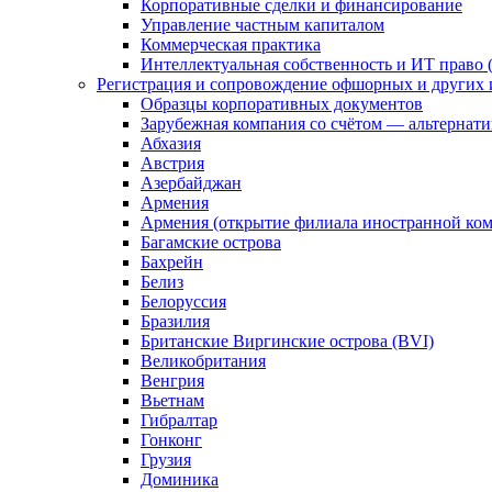
Корпоративные сделки и финансирование
Управление частным капиталом
Коммерческая практика
Интеллектуальная собственность и ИТ право (
Регистрация и сопровождение офшорных и других 
Образцы корпоративных документов
Зарубежная компания со счётом — альтернат
Абхазия
Австрия
Азербайджан
Армения
Армения (открытие филиала иностранной ко
Багамские острова
Бахрейн
Белиз
Белоруссия
Бразилия
Британские Виргинские острова (BVI)
Великобритания
Венгрия
Вьетнам
Гибралтар
Гонконг
Грузия
Доминика