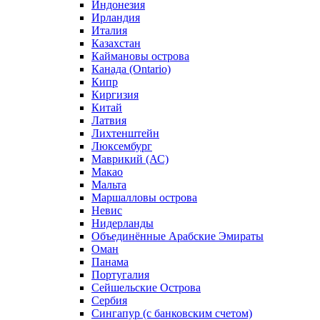
Индонезия
Ирландия
Италия
Казахстан
Каймановы острова
Канада (Ontario)
Кипр
Киргизия
Китай
Латвия
Лихтенштейн
Люксембург
Маврикий (АС)
Макао
Мальта
Маршалловы острова
Нeвис
Нидерланды
Объединённые Арабские Эмираты
Оман
Панама
Португалия
Сейшельские Острова
Сербия
Сингапур (c банковским счетом)