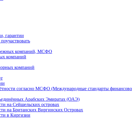
ки, гарантии
 поучаствовать
рубежных компаний, МСФО
ных компаний
шорных компаний
ге
дии
чётности согласно МСФО (Международные стандарты финансово
бъединённых Арабских Эмиратах (ОАЭ)
сти на Сейшельских островах
сти на Британских Виргинских Островах
сти в Киргизии