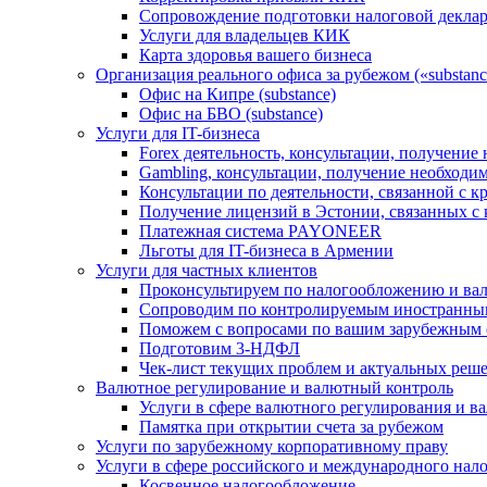
Сопровождение подготовки налоговой деклар
Услуги для владельцев КИК
Карта здоровья вашего бизнеса
Организация реального офиса за рубежом («substanc
Офис на Кипре (substance)
Офис на БВО (substance)
Услуги для IT-бизнеса
Forex деятельность, консультации, получени
Gambling, консультации, получение необход
Консультации по деятельности, связанной с 
Получение лицензий в Эстонии, связанных с
Платежная система PAYONEER
Льготы для IT-бизнеса в Армении
Услуги для частных клиентов
Проконсультируем по налогообложению и ва
Сопроводим по контролируемым иностранны
Поможем с вопросами по вашим зарубежным 
Подготовим 3-НДФЛ
Чек-лист текущих проблем и актуальных реш
Валютное регулирование и валютный контроль
Услуги в сфере валютного регулирования и в
Памятка при открытии счета за рубежом
Услуги по зарубежному корпоративному праву
Услуги в сфере российского и международного нал
Косвенное налогообложение