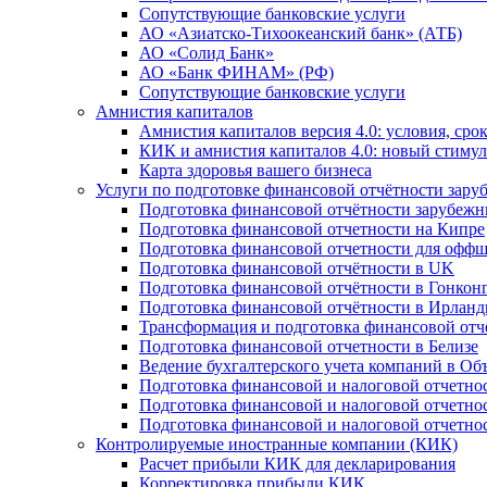
Сопутствующие банковские услуги
АО «Азиатско-Тихоокеанский банк» (АТБ)
АО «Солид Банк»
АО «Банк ФИНАМ» (РФ)
Сопутствующие банковские услуги
Амнистия капиталов
Амнистия капиталов версия 4.0: условия, сро
КИК и амнистия капиталов 4.0: новый стимул
Карта здоровья вашего бизнеса
Услуги по подготовке финансовой отчётности за
Подготовка финансовой отчётности зарубеж
Подготовка финансовой отчетности на Кипре
Подготовка финансовой отчетности для офф
Подготовка финансовой отчётности в UK
Подготовка финансовой отчётности в Гонкон
Подготовка финансовой отчётности в Ирлан
Трансформация и подготовка финансовой от
Подготовка финансовой отчетности в Белизе
Ведение бухгалтерского учета компаний в О
Подготовка финансовой и налоговой отчетно
Подготовка финансовой и налоговой отчетно
Подготовка финансовой и налоговой отчетно
Контролируемые иностранные компании (КИК)
Расчет прибыли КИК для декларирования
Корректировка прибыли КИК