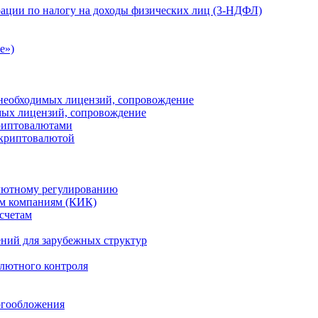
ации по налогу на доходы физических лиц (3-НДФЛ)
e»)
е необходимых лицензий, сопровождение
имых лицензий, сопровождение
криптовалютами
 криптовалютой
лютному регулированию
м компаниям (КИК)
счетам
ений для зарубежных структур
алютного контроля
огообложения