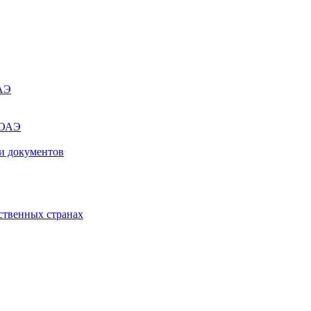
ОАЭ
 ОАЭ
и документов
ственных странах