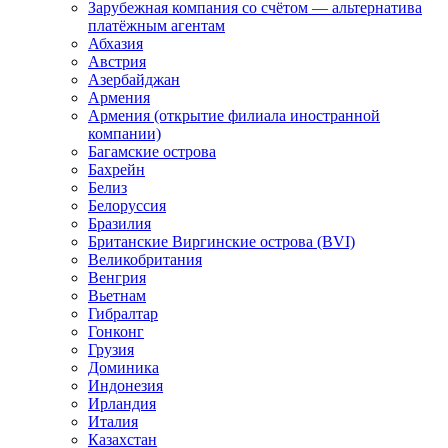
Зарубежная компания со счётом — альтернатива
платёжным агентам
Абхазия
Австрия
Азербайджан
Армения
Армения (открытие филиала иностранной
компании)
Багамские острова
Бахрейн
Белиз
Белоруссия
Бразилия
Британские Виргинские острова (BVI)
Великобритания
Венгрия
Вьетнам
Гибралтар
Гонконг
Грузия
Доминика
Индонезия
Ирландия
Италия
Казахстан