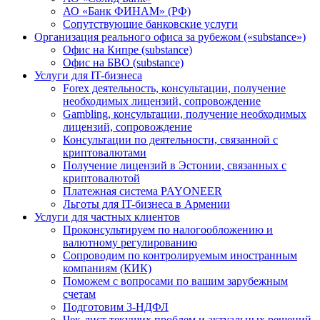
АО «Банк ФИНАМ» (РФ)
Сопутствующие банковские услуги
Организация реального офиса за рубежом («substance»)
Офис на Кипре (substance)
Офис на БВО (substance)
Услуги для IT-бизнеса
Forex деятельность, консультации, получение
необходимых лицензий, сопровождение
Gambling, консультации, получение необходимых
лицензий, сопровождение
Консультации по деятельности, связанной с
криптовалютами
Получение лицензий в Эстонии, связанных с
криптовалютой
Платежная система PAYONEER
Льготы для IT-бизнеса в Армении
Услуги для частных клиентов
Проконсультируем по налогообложению и
валютному регулированию
Сопроводим по контролируемым иностранным
компаниям (КИК)
Поможем с вопросами по вашим зарубежным
счетам
Подготовим 3-НДФЛ
Чек-лист текущих проблем и актуальных решений