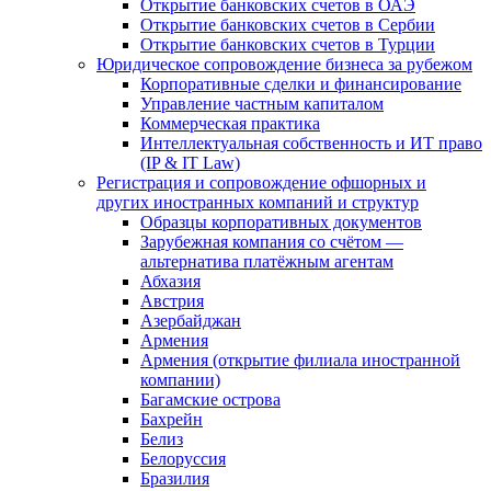
Открытие банковских счетов в ОАЭ
Открытие банковских счетов в Сербии
Открытие банковских счетов в Турции
Юридическое сопровождение бизнеса за рубежом
Корпоративные сделки и финансирование
Управление частным капиталом
Коммерческая практика
Интеллектуальная собственность и ИТ право
(IP & IT Law)
Регистрация и сопровождение офшорных и
других иностранных компаний и структур
Образцы корпоративных документов
Зарубежная компания со счётом —
альтернатива платёжным агентам
Абхазия
Австрия
Азербайджан
Армения
Армения (открытие филиала иностранной
компании)
Багамские острова
Бахрейн
Белиз
Белоруссия
Бразилия