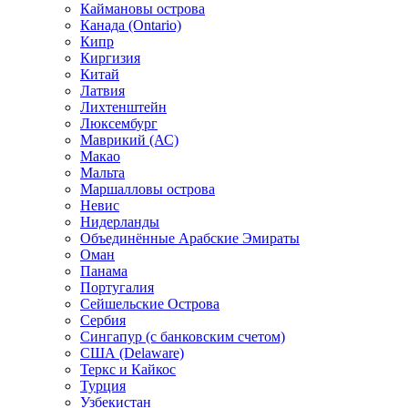
Каймановы острова
Канада (Ontario)
Кипр
Киргизия
Китай
Латвия
Лихтенштейн
Люксембург
Маврикий (АС)
Макао
Мальта
Маршалловы острова
Нeвис
Нидерланды
Объединённые Арабские Эмираты
Оман
Панама
Португалия
Сейшельские Острова
Сербия
Сингапур (c банковским счетом)
США (Delaware)
Теркс и Кайкос
Турция
Узбекистан