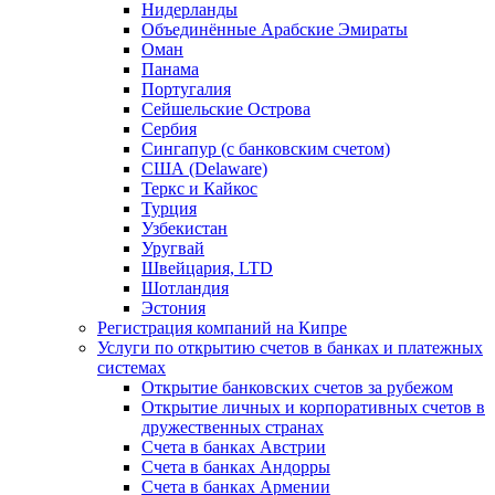
Нидерланды
Объединённые Арабские Эмираты
Оман
Панама
Португалия
Сейшельские Острова
Сербия
Сингапур (c банковским счетом)
США (Delaware)
Теркс и Кайкос
Турция
Узбекистан
Уругвай
Швейцария, LTD
Шотландия
Эстония
Регистрация компаний на Кипре
Услуги по открытию счетов в банках и платежных
системах
Открытие банковских счетов за рубежом
Открытие личных и корпоративных счетов в
дружественных странах
Счета в банках Австрии
Счета в банках Андорры
Счета в банках Армении