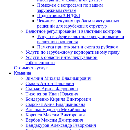
Поможем с вопросами по вашим
зарубежным счетам
Подготовим 3-НДФЛ
Чек-лист текущих проблем и актуальных
решений для зарубежных структур
Валютное регулирование и валютный контроль
Услуги в сфере валютного регулирования и
валютного контроля
Памятка при открытии счета за рубежом
Услуги по зарубежному корпоративному праву
Услуги в области интеллектуальной
собственности
Стоимость услуг
Команда
Зимянин Михаил Владимирович
Сыров Антон Павлович
Сытько Арина Федоровна
Тихоненок Иван Юрьевич
Бондаренко Кирилл Викторович
Сырская Анна Владимировна
Алешко Надежда Михайловна
Коренев Максим Викторович
Вербов Максим Дмитриевич
Вандакуров Александр Геворкович