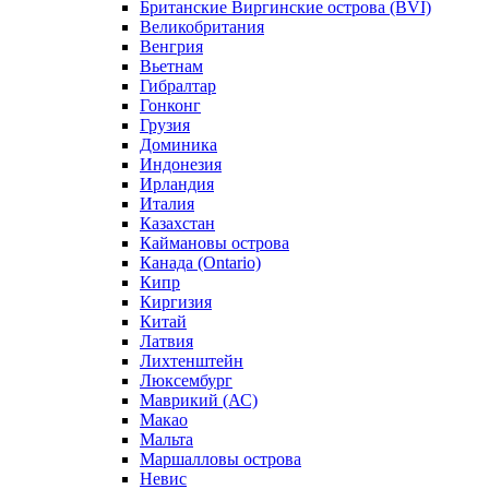
Британские Виргинские острова (BVI)
Великобритания
Венгрия
Вьетнам
Гибралтар
Гонконг
Грузия
Доминика
Индонезия
Ирландия
Италия
Казахстан
Каймановы острова
Канада (Ontario)
Кипр
Киргизия
Китай
Латвия
Лихтенштейн
Люксембург
Маврикий (АС)
Макао
Мальта
Маршалловы острова
Нeвис