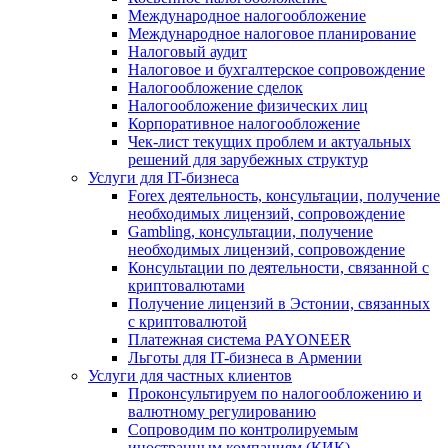
Международное налогообложение
Международное налоговое планирование
Налоговый аудит
Налоговое и бухгалтерское сопровождение
Налогообложение сделок
Налогообложение физических лиц
Корпоративное налогообложение
Чек-лист текущих проблем и актуальных
решений для зарубежных структур
Услуги для IT-бизнеса
Forex деятельность, консультации, получение
необходимых лицензий, сопровождение
Gambling, консультации, получение
необходимых лицензий, сопровождение
Консультации по деятельности, связанной с
криптовалютами
Получение лицензий в Эстонии, связанных
с криптовалютой
Платежная система PAYONEER
Льготы для IT-бизнеса в Армении
Услуги для частных клиентов
Проконсультируем по налогообложению и
валютному регулированию
Сопроводим по контролируемым
иностранным компаниям (КИК)