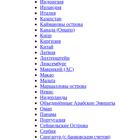
Индонезия
Ирландия
Италия
Казахстан
Каймановы острова
Канада (Ontario)
Кипр
Киргизия
Китай
Латвия
Лихтенштейн
Люксембург
Маврикий (АС)
Макао
Мальта
Маршалловы острова
Нeвис
Нидерланды
Объединённые Арабские Эмираты
Оман
Панама
Португалия
Сейшельские Острова
Сербия
Сингапур (c банковским счетом)