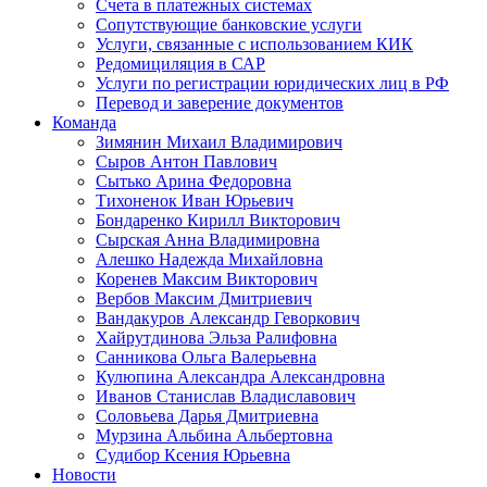
Счета в платежных системах
Сопутствующие банковские услуги
Услуги, связанные с использованием КИК
Редомициляция в САР
Услуги по регистрации юридических лиц в РФ
Перевод и заверение документов
Команда
Зимянин Михаил Владимирович
Сыров Антон Павлович
Сытько Арина Федоровна
Тихоненок Иван Юрьевич
Бондаренко Кирилл Викторович
Сырская Анна Владимировна
Алешко Надежда Михайловна
Коренев Максим Викторович
Вербов Максим Дмитриевич
Вандакуров Александр Геворкович
Хайрутдинова Эльза Ралифовна
Санникова Ольга Валерьевна
Кулюпина Александра Александровна
Иванов Станислав Владиславович
Соловьева Дарья Дмитриевна
Мурзина Альбина Альбертовна
Судибор Ксения Юрьевна
Новости