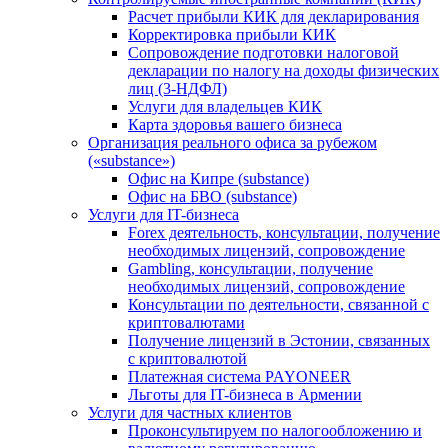
Расчет прибыли КИК для декларирования
Корректировка прибыли КИК
Сопровождение подготовки налоговой
декларации по налогу на доходы физических
лиц (3-НДФЛ)
Услуги для владельцев КИК
Карта здоровья вашего бизнеса
Организация реального офиса за рубежом
(«substance»)
Офис на Кипре (substance)
Офис на БВО (substance)
Услуги для IT-бизнеса
Forex деятельность, консультации, получение
необходимых лицензий, сопровождение
Gambling, консультации, получение
необходимых лицензий, сопровождение
Консультации по деятельности, связанной с
криптовалютами
Получение лицензий в Эстонии, связанных
с криптовалютой
Платежная система PAYONEER
Льготы для IT-бизнеса в Армении
Услуги для частных клиентов
Проконсультируем по налогообложению и