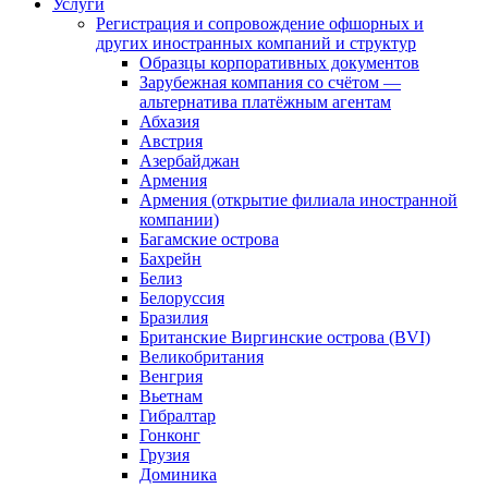
Услуги
Регистрация и сопровождение офшорных и
других иностранных компаний и структур
Образцы корпоративных документов
Зарубежная компания со счётом —
альтернатива платёжным агентам
Абхазия
Австрия
Азербайджан
Армения
Армения (открытие филиала иностранной
компании)
Багамские острова
Бахрейн
Белиз
Белоруссия
Бразилия
Британские Виргинские острова (BVI)
Великобритания
Венгрия
Вьетнам
Гибралтар
Гонконг
Грузия
Доминика