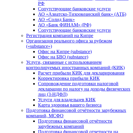
РФ
Сопутствующие банковские услуги
АО «Азиатско-Тихоокеанский банк» (АТБ)
АО «Солид Банк»
АО «Банк ФИНАМ» (РФ)
Сопутствующие банковские услуги
Регистрация компаний на Кипре
Организация реального офиса за рубежом
(«substance»)
Офис на Кипре (substance)
Офис на БВО (substance)
Услуги, связанные с использованием
контролируемых иностранных компаний (КИК)
Расчет прибыли КИК для декларирования
Корректировка прибыли КИК
Сопровождение подготовки налоговой
декларации по налогу на доходы физических
лиц (3-НДФЛ)
Услуги для владельцев КИК
Карта здоровья вашего бизнеса
Подготовка финансовой отчётности зарубежных
компаний, МСФО
Подготовка финансовой отчётности
зарубежных компаний
Подготовка финансовой отчетности на