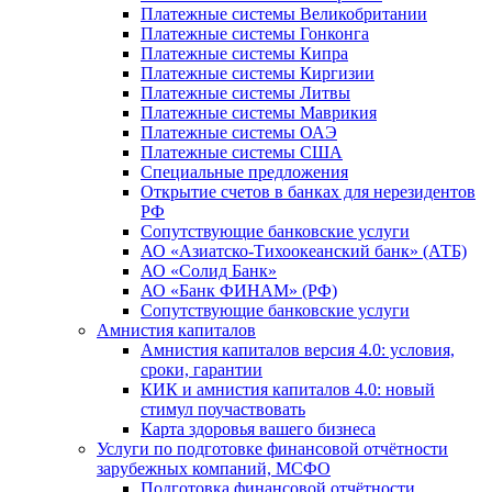
Платежные системы Великобритании
Платежные системы Гонконга
Платежные системы Кипра
Платежные системы Киргизии
Платежные системы Литвы
Платежные системы Маврикия
Платежные системы ОАЭ
Платежные системы США
Специальные предложения
Открытие счетов в банках для нерезидентов
РФ
Сопутствующие банковские услуги
АО «Азиатско-Тихоокеанский банк» (АТБ)
АО «Солид Банк»
АО «Банк ФИНАМ» (РФ)
Сопутствующие банковские услуги
Амнистия капиталов
Амнистия капиталов версия 4.0: условия,
сроки, гарантии
КИК и амнистия капиталов 4.0: новый
стимул поучаствовать
Карта здоровья вашего бизнеса
Услуги по подготовке финансовой отчётности
зарубежных компаний, МСФО
Подготовка финансовой отчётности