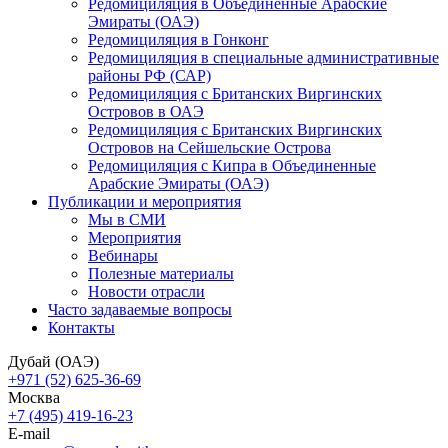
Редомициляция в Объединенные Арабские
Эмираты (ОАЭ)
Редомициляция в Гонконг
Редомициляция в специальные административные
районы РФ (САР)
Редомициляция с Британских Виргинских
Островов в ОАЭ
Редомициляция с Британских Виргинских
Островов на Сейшельские Острова
Редомициляция с Кипра в Объединенные
Арабские Эмираты (ОАЭ)
Публикации и мероприятия
Мы в СМИ
Мероприятия
Вебинары
Полезные материалы
Новости отрасли
Часто задаваемые вопросы
Контакты
Дубай (ОАЭ)
+971 (52) 625-36-69
Москва
+7 (495) 419-16-23
E-mail