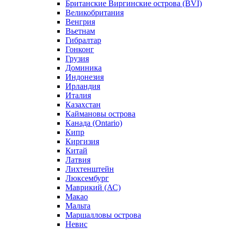
Британские Виргинские острова (BVI)
Великобритания
Венгрия
Вьетнам
Гибралтар
Гонконг
Грузия
Доминика
Индонезия
Ирландия
Италия
Казахстан
Каймановы острова
Канада (Ontario)
Кипр
Киргизия
Китай
Латвия
Лихтенштейн
Люксембург
Маврикий (АС)
Макао
Мальта
Маршалловы острова
Нeвис