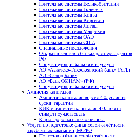
Платежные системы Великобритании
Платежные системы Гонконга
Платежные системы Кипра
Платежные системы Киргизии
Платежные системы Литвы
Платежные системы Маврикия
Платежные системы ОАЭ
Платежные системы США
Специальные предложения
Открытие счетов в банках для нерезидентов
РФ
Сопутствующие банковские услуги
АО «Азиатско-Тихоокеанский банк» (АТБ)
АО «Солид Банк»
АО «Банк ФИНАМ» (РФ)
Сопутствующие банковские услуги
Амнистия капиталов
Амнистия капиталов версия 4.0: условия,
сроки, гарантии
КИК и амнистия капиталов 4.0: новый
стимул поучаствовать
Карта здоровья вашего бизнеса
Услуги по подготовке финансовой отчётности
зарубежных компаний, МСФО
Подготовка финансовой отчётности