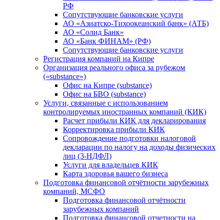
РФ
Сопутствующие банковские услуги
АО «Азиатско-Тихоокеанский банк» (АТБ)
АО «Солид Банк»
АО «Банк ФИНАМ» (РФ)
Сопутствующие банковские услуги
Регистрация компаний на Кипре
Организация реального офиса за рубежом
(«substance»)
Офис на Кипре (substance)
Офис на БВО (substance)
Услуги, связанные с использованием
контролируемых иностранных компаний (КИК)
Расчет прибыли КИК для декларирования
Корректировка прибыли КИК
Сопровождение подготовки налоговой
декларации по налогу на доходы физических
лиц (3-НДФЛ)
Услуги для владельцев КИК
Карта здоровья вашего бизнеса
Подготовка финансовой отчётности зарубежных
компаний, МСФО
Подготовка финансовой отчётности
зарубежных компаний
Подготовка финансовой отчетности на