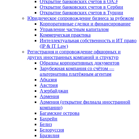
Открытие банковских счетов в ОАЭ
Открытие банковских счетов в Сербии
Открытие банковских счетов в Турции
Юридическое сопровождение бизнеса за рубежом
Корпоративные сделки и финансирование
Управление частным капиталом
Коммерческая практика
Интеллектуальная собственность и ИТ право
(IP & IT Law)
Регистрация и сопровождение офшорных и
других иностранных компаний и структур
Образцы корпоративных документов
Зарубежная компания со счётом —
альтернатива платёжным агентам
Абхазия
Австрия
Азербайджан
Армения
Армения (открытие филиала иностранной
компании)
Багамские острова
Бахрейн
Белиз
Белоруссия
Бразилия