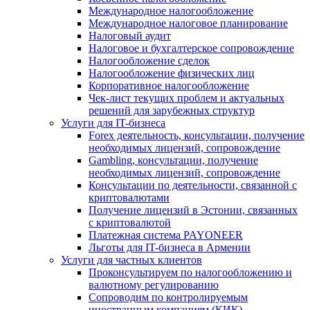
Международное налогообложение
Международное налоговое планирование
Налоговый аудит
Налоговое и бухгалтерское сопровождение
Налогообложение сделок
Налогообложение физических лиц
Корпоративное налогообложение
Чек-лист текущих проблем и актуальных
решений для зарубежных структур
Услуги для IT-бизнеса
Forex деятельность, консультации, получение
необходимых лицензий, сопровождение
Gambling, консультации, получение
необходимых лицензий, сопровождение
Консультации по деятельности, связанной с
криптовалютами
Получение лицензий в Эстонии, связанных
с криптовалютой
Платежная система PAYONEER
Льготы для IT-бизнеса в Армении
Услуги для частных клиентов
Проконсультируем по налогообложению и
валютному регулированию
Сопроводим по контролируемым
иностранным компаниям (КИК)