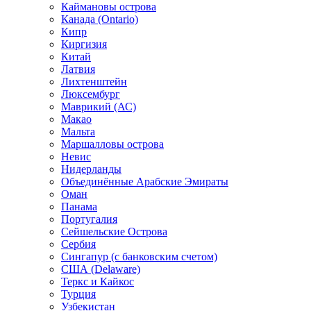
Каймановы острова
Канада (Ontario)
Кипр
Киргизия
Китай
Латвия
Лихтенштейн
Люксембург
Маврикий (АС)
Макао
Мальта
Маршалловы острова
Нeвис
Нидерланды
Объединённые Арабские Эмираты
Оман
Панама
Португалия
Сейшельские Острова
Сербия
Сингапур (c банковским счетом)
США (Delaware)
Теркс и Кайкос
Турция
Узбекистан