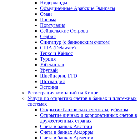
Нидерланды
Объединённые Арабские Эмираты
Оман
Панама
Португалия
Сейшельские Острова
Сербия
Сингапур (c банковским счетом)
США (Delaware)
Теркс и Кайкос
Турция
Узбекистан
Уругвай
Швейцария, LTD
Шотландия
Эстония
Регистрация компаний на Кипре
Услуги по открытию счетов в банках и платежных
системах
Открытие банковских счетов за рубежом
Открытие личных и корпоративных счетов в
дружественных странах
Счета в банках Австрии
Счета в банках Андорры
Счета в банках Армении