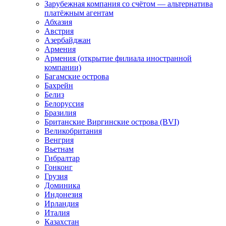
Зарубежная компания со счётом — альтернатива
платёжным агентам
Абхазия
Австрия
Азербайджан
Армения
Армения (открытие филиала иностранной
компании)
Багамские острова
Бахрейн
Белиз
Белоруссия
Бразилия
Британские Виргинские острова (BVI)
Великобритания
Венгрия
Вьетнам
Гибралтар
Гонконг
Грузия
Доминика
Индонезия
Ирландия
Италия
Казахстан