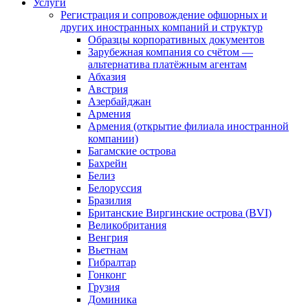
Услуги
Регистрация и сопровождение офшорных и
других иностранных компаний и структур
Образцы корпоративных документов
Зарубежная компания со счётом —
альтернатива платёжным агентам
Абхазия
Австрия
Азербайджан
Армения
Армения (открытие филиала иностранной
компании)
Багамские острова
Бахрейн
Белиз
Белоруссия
Бразилия
Британские Виргинские острова (BVI)
Великобритания
Венгрия
Вьетнам
Гибралтар
Гонконг
Грузия
Доминика