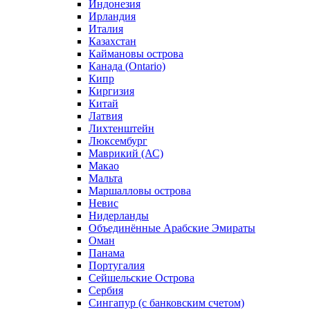
Индонезия
Ирландия
Италия
Казахстан
Каймановы острова
Канада (Ontario)
Кипр
Киргизия
Китай
Латвия
Лихтенштейн
Люксембург
Маврикий (АС)
Макао
Мальта
Маршалловы острова
Нeвис
Нидерланды
Объединённые Арабские Эмираты
Оман
Панама
Португалия
Сейшельские Острова
Сербия
Сингапур (c банковским счетом)