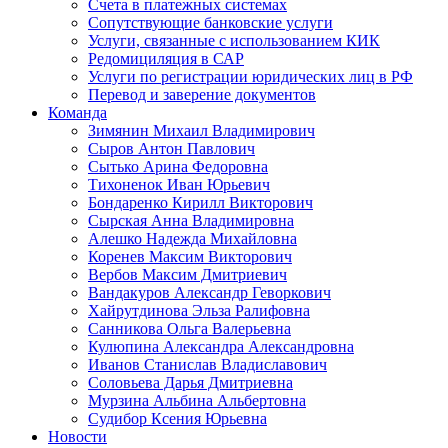
Счета в платежных системах
Сопутствующие банковские услуги
Услуги, связанные с использованием КИК
Редомициляция в САР
Услуги по регистрации юридических лиц в РФ
Перевод и заверение документов
Команда
Зимянин Михаил Владимирович
Сыров Антон Павлович
Сытько Арина Федоровна
Тихоненок Иван Юрьевич
Бондаренко Кирилл Викторович
Сырская Анна Владимировна
Алешко Надежда Михайловна
Коренев Максим Викторович
Вербов Максим Дмитриевич
Вандакуров Александр Геворкович
Хайрутдинова Эльза Ралифовна
Санникова Ольга Валерьевна
Кулюпина Александра Александровна
Иванов Станислав Владиславович
Соловьева Дарья Дмитриевна
Мурзина Альбина Альбертовна
Судибор Ксения Юрьевна
Новости