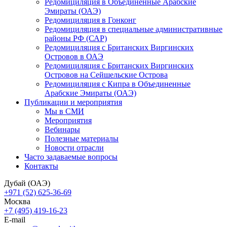
Редомициляция в Объединенные Арабские
Эмираты (ОАЭ)
Редомициляция в Гонконг
Редомициляция в специальные административные
районы РФ (САР)
Редомициляция с Британских Виргинских
Островов в ОАЭ
Редомициляция с Британских Виргинских
Островов на Сейшельские Острова
Редомициляция с Кипра в Объединенные
Арабские Эмираты (ОАЭ)
Публикации и мероприятия
Мы в СМИ
Мероприятия
Вебинары
Полезные материалы
Новости отрасли
Часто задаваемые вопросы
Контакты
Дубай (ОАЭ)
+971 (52) 625-36-69
Москва
+7 (495) 419-16-23
E-mail