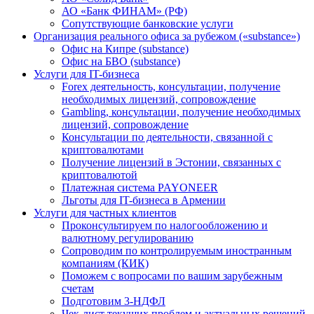
АО «Банк ФИНАМ» (РФ)
Сопутствующие банковские услуги
Организация реального офиса за рубежом («substance»)
Офис на Кипре (substance)
Офис на БВО (substance)
Услуги для IT-бизнеса
Forex деятельность, консультации, получение
необходимых лицензий, сопровождение
Gambling, консультации, получение необходимых
лицензий, сопровождение
Консультации по деятельности, связанной с
криптовалютами
Получение лицензий в Эстонии, связанных с
криптовалютой
Платежная система PAYONEER
Льготы для IT-бизнеса в Армении
Услуги для частных клиентов
Проконсультируем по налогообложению и
валютному регулированию
Сопроводим по контролируемым иностранным
компаниям (КИК)
Поможем с вопросами по вашим зарубежным
счетам
Подготовим 3-НДФЛ
Чек-лист текущих проблем и актуальных решений