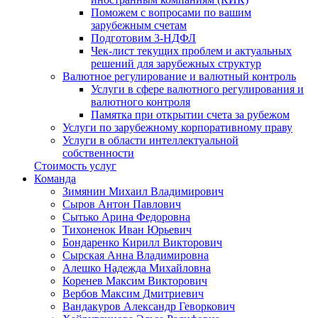
Поможем с вопросами по вашим
зарубежным счетам
Подготовим 3-НДФЛ
Чек-лист текущих проблем и актуальных
решений для зарубежных структур
Валютное регулирование и валютный контроль
Услуги в сфере валютного регулирования и
валютного контроля
Памятка при открытии счета за рубежом
Услуги по зарубежному корпоративному праву
Услуги в области интеллектуальной
собственности
Стоимость услуг
Команда
Зимянин Михаил Владимирович
Сыров Антон Павлович
Сытько Арина Федоровна
Тихоненок Иван Юрьевич
Бондаренко Кирилл Викторович
Сырская Анна Владимировна
Алешко Надежда Михайловна
Коренев Максим Викторович
Вербов Максим Дмитриевич
Вандакуров Александр Геворкович