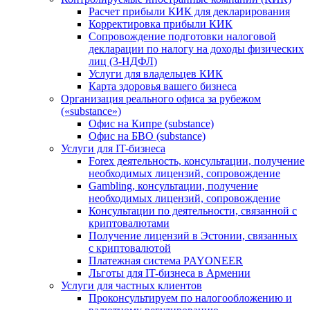
Расчет прибыли КИК для декларирования
Корректировка прибыли КИК
Сопровождение подготовки налоговой
декларации по налогу на доходы физических
лиц (3-НДФЛ)
Услуги для владельцев КИК
Карта здоровья вашего бизнеса
Организация реального офиса за рубежом
(«substance»)
Офис на Кипре (substance)
Офис на БВО (substance)
Услуги для IT-бизнеса
Forex деятельность, консультации, получение
необходимых лицензий, сопровождение
Gambling, консультации, получение
необходимых лицензий, сопровождение
Консультации по деятельности, связанной с
криптовалютами
Получение лицензий в Эстонии, связанных
с криптовалютой
Платежная система PAYONEER
Льготы для IT-бизнеса в Армении
Услуги для частных клиентов
Проконсультируем по налогообложению и