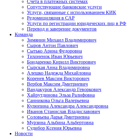
Счета в платежных системах
Сопутствующие банковские услуги
Услуги, связанные с использованием КИК
Редомициляция в САР
Услуги по регистрации юридических лиц в РФ
Перевод и заверение документов
Команда
Зимянин Михаил Владимирович
Сыров Антон Павлович
Сытько Арина Федоровна
Тихоненок Иван Юрьевич
Бондаренко Кирилл Викторович
Сырская Анна Владимировна
Алешко Надежда Михайловна
Коренев Максим Викторович
Вербов Максим Дмитриевич
Вандакуров Александр Геворкович
Хайрутдинова Эльза Ралифовна
Санникова Ольга Валерьевна
Кулюпина Александра Александровна
Иванов Станислав Владиславович
Соловьева Дарья Дмитриевна
Мурзина Альбина Альбертовна
Судибор Ксения Юрьевна
Новости