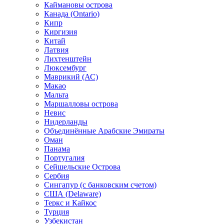
Каймановы острова
Канада (Ontario)
Кипр
Киргизия
Китай
Латвия
Лихтенштейн
Люксембург
Маврикий (АС)
Макао
Мальта
Маршалловы острова
Нeвис
Нидерланды
Объединённые Арабские Эмираты
Оман
Панама
Португалия
Сейшельские Острова
Сербия
Сингапур (c банковским счетом)
США (Delaware)
Теркс и Кайкос
Турция
Узбекистан