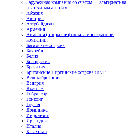
Зарубежная компания со счётом — альтернатива
платёжным агентам
Абхазия
Австрия
Азербайджан
Армения
Армения (открытие филиала иностранной
компании)
Багамские острова
Бахрейн
Белиз
Белоруссия
Бразилия
Британские Виргинские острова (BVI)
Великобритания
Венгрия
Вьетнам
Гибралтар
Гонконг
Грузия
Доминика
Индонезия
Ирландия
Италия
Казахстан