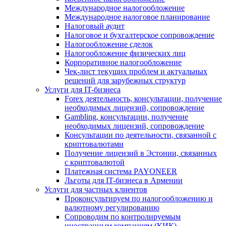
Международное налогообложение
Международное налоговое планирование
Налоговый аудит
Налоговое и бухгалтерское сопровождение
Налогообложение сделок
Налогообложение физических лиц
Корпоративное налогообложение
Чек-лист текущих проблем и актуальных
решений для зарубежных структур
Услуги для IT-бизнеса
Forex деятельность, консультации, получение
необходимых лицензий, сопровождение
Gambling, консультации, получение
необходимых лицензий, сопровождение
Консультации по деятельности, связанной с
криптовалютами
Получение лицензий в Эстонии, связанных
с криптовалютой
Платежная система PAYONEER
Льготы для IT-бизнеса в Армении
Услуги для частных клиентов
Проконсультируем по налогообложению и
валютному регулированию
Сопроводим по контролируемым
иностранным компаниям (КИК)