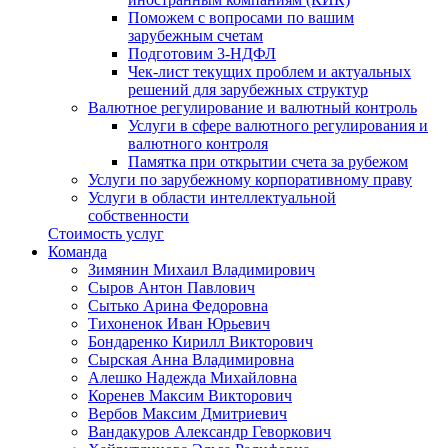
Поможем с вопросами по вашим
зарубежным счетам
Подготовим 3-НДФЛ
Чек-лист текущих проблем и актуальных
решений для зарубежных структур
Валютное регулирование и валютный контроль
Услуги в сфере валютного регулирования и
валютного контроля
Памятка при открытии счета за рубежом
Услуги по зарубежному корпоративному праву
Услуги в области интеллектуальной
собственности
Стоимость услуг
Команда
Зимянин Михаил Владимирович
Сыров Антон Павлович
Сытько Арина Федоровна
Тихоненок Иван Юрьевич
Бондаренко Кирилл Викторович
Сырская Анна Владимировна
Алешко Надежда Михайловна
Коренев Максим Викторович
Вербов Максим Дмитриевич
Вандакуров Александр Геворкович