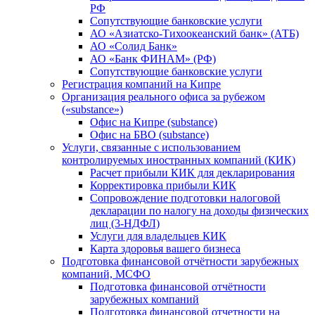
РФ
Сопутствующие банковские услуги
АО «Азиатско-Тихоокеанский банк» (АТБ)
АО «Солид Банк»
АО «Банк ФИНАМ» (РФ)
Сопутствующие банковские услуги
Регистрация компаний на Кипре
Организация реального офиса за рубежом
(«substance»)
Офис на Кипре (substance)
Офис на БВО (substance)
Услуги, связанные с использованием
контролируемых иностранных компаний (КИК)
Расчет прибыли КИК для декларирования
Корректировка прибыли КИК
Сопровождение подготовки налоговой
декларации по налогу на доходы физических
лиц (3-НДФЛ)
Услуги для владельцев КИК
Карта здоровья вашего бизнеса
Подготовка финансовой отчётности зарубежных
компаний, МСФО
Подготовка финансовой отчётности
зарубежных компаний
Подготовка финансовой отчетности на