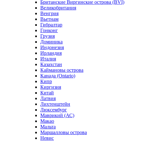
Британские Виргинские острова (BVI)
Великобритания
Венгрия
Вьетнам
Гибралтар
Гонконг
Грузия
Доминика
Индонезия
Ирландия
Италия
Казахстан
Каймановы острова
Канада (Ontario)
Кипр
Киргизия
Китай
Латвия
Лихтенштейн
Люксембург
Маврикий (АС)
Макао
Мальта
Маршалловы острова
Нeвис