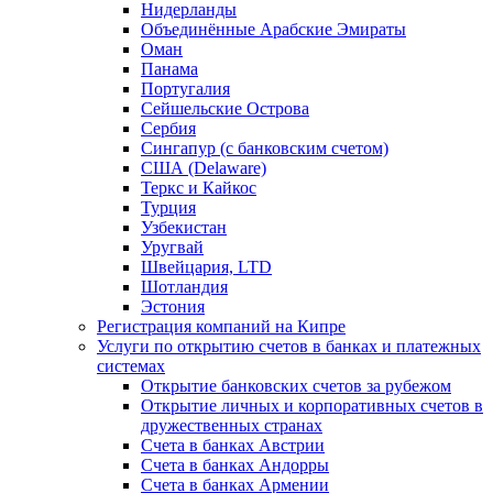
Нидерланды
Объединённые Арабские Эмираты
Оман
Панама
Португалия
Сейшельские Острова
Сербия
Сингапур (c банковским счетом)
США (Delaware)
Теркс и Кайкос
Турция
Узбекистан
Уругвай
Швейцария, LTD
Шотландия
Эстония
Регистрация компаний на Кипре
Услуги по открытию счетов в банках и платежных
системах
Открытие банковских счетов за рубежом
Открытие личных и корпоративных счетов в
дружественных странах
Счета в банках Австрии
Счета в банках Андорры
Счета в банках Армении