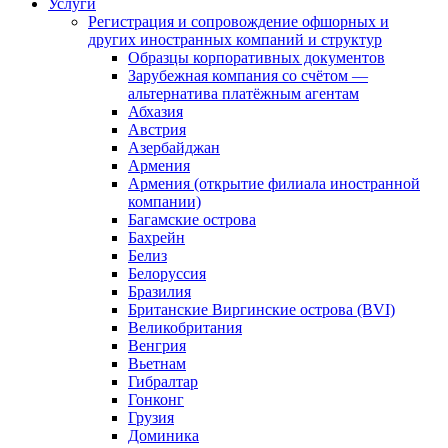
Услуги
Регистрация и сопровождение офшорных и
других иностранных компаний и структур
Образцы корпоративных документов
Зарубежная компания со счётом —
альтернатива платёжным агентам
Абхазия
Австрия
Азербайджан
Армения
Армения (открытие филиала иностранной
компании)
Багамские острова
Бахрейн
Белиз
Белоруссия
Бразилия
Британские Виргинские острова (BVI)
Великобритания
Венгрия
Вьетнам
Гибралтар
Гонконг
Грузия
Доминика