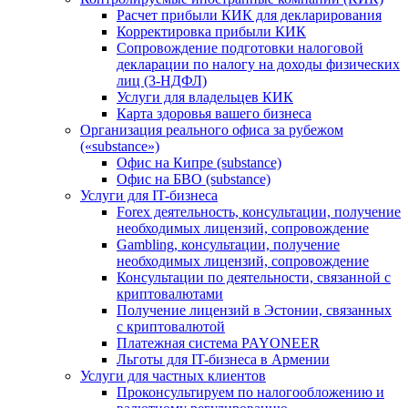
Расчет прибыли КИК для декларирования
Корректировка прибыли КИК
Сопровождение подготовки налоговой
декларации по налогу на доходы физических
лиц (3-НДФЛ)
Услуги для владельцев КИК
Карта здоровья вашего бизнеса
Организация реального офиса за рубежом
(«substance»)
Офис на Кипре (substance)
Офис на БВО (substance)
Услуги для IT-бизнеса
Forex деятельность, консультации, получение
необходимых лицензий, сопровождение
Gambling, консультации, получение
необходимых лицензий, сопровождение
Консультации по деятельности, связанной с
криптовалютами
Получение лицензий в Эстонии, связанных
с криптовалютой
Платежная система PAYONEER
Льготы для IT-бизнеса в Армении
Услуги для частных клиентов
Проконсультируем по налогообложению и