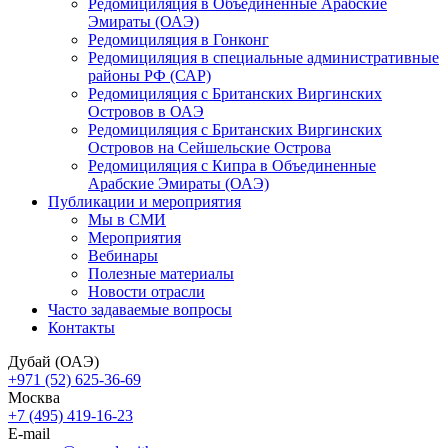
Редомициляция в Объединенные Арабские
Эмираты (ОАЭ)
Редомициляция в Гонконг
Редомициляция в специальные административные
районы РФ (САР)
Редомициляция с Британских Виргинских
Островов в ОАЭ
Редомициляция с Британских Виргинских
Островов на Сейшельские Острова
Редомициляция с Кипра в Объединенные
Арабские Эмираты (ОАЭ)
Публикации и мероприятия
Мы в СМИ
Мероприятия
Вебинары
Полезные материалы
Новости отрасли
Часто задаваемые вопросы
Контакты
Дубай (ОАЭ)
+971 (52) 625-36-69
Москва
+7 (495) 419-16-23
E-mail