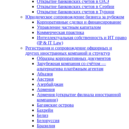
Открытие банковских счетов в ОАЭ
Открытие банковских счетов в Сербии
Открытие банковских счетов в Турции
Юридическое сопровождение бизнеса за рубежом
Корпоративные сделки и финансирование
Управление частным капиталом
Коммерческая практика
Интеллектуальная собственность и ИТ право
(IP & IT Law)
Регистрация и сопровождение офшорных и
других иностранных компаний и структур
Образцы корпоративных документов
Зарубежная компания со счётом —
альтернатива платёжным агентам
Абхазия
Австрия
Азербайджан
Армения
Армения (открытие филиала иностранной
компании)
Багамские острова
Бахрейн
Белиз
Белоруссия
Бразилия