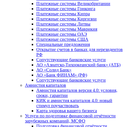
Платежные системы Великобритании
Платежные системы Гонконга
Платежные системы Кипра
Платежные системы Киргизии
Платежные системы Литвы
Платежные системы Маврикия
Платежные системы ОАЭ
Платежные системы США
Специальные предложения
Открытие счетов в банках для нерезидентов
РФ
Сопутствующие банковские услуги
АО «Азиатско-Тихоокеанский банк» (АТБ)
АО «Солид Банк»
АО «Банк ФИНАМ» (РФ)
Сопутствующие банковские услуги
Амнистия капиталов
Амнистия капиталов версия 4.0: условия,
сроки, гарантии
КИК и амнистия капиталов 4.0: новый
стимул поучаствовать
Карта здоровья вашего бизнеса
Услуги по подготовке финансовой отчётности
зарубежных компаний, МСФО
Подготовка финансовой отчётности