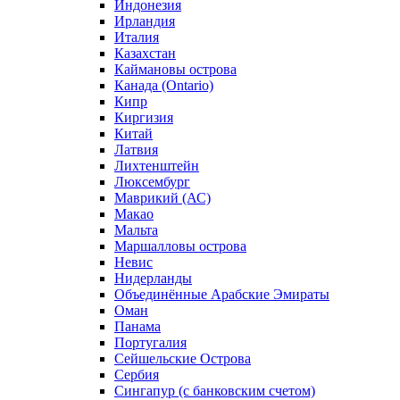
Индонезия
Ирландия
Италия
Казахстан
Каймановы острова
Канада (Ontario)
Кипр
Киргизия
Китай
Латвия
Лихтенштейн
Люксембург
Маврикий (АС)
Макао
Мальта
Маршалловы острова
Нeвис
Нидерланды
Объединённые Арабские Эмираты
Оман
Панама
Португалия
Сейшельские Острова
Сербия
Сингапур (c банковским счетом)