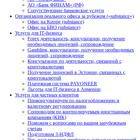
АО «Банк ФИНАМ» (РФ)
Сопутствующие банковские услуги
Организация реального офиса за рубежом («substance»)
Офис на Кипре (substance)
Офис на БВО (substance)
Услуги для IT-бизнеса
Forex деятельность, консультации, получение
необходимых лицензий, сопровождение
Gambling, консультации, получение необходимых
лицензий, сопровождение
Консультации по деятельности, связанной с
криптовалютами
Получение лицензий в Эстонии, связанных с
криптовалютой
Платежная система PAYONEER
Льготы для IT-бизнеса в Армении
Услуги для частных клиентов
Проконсультируем по налогообложению и
валютному регулированию
Сопроводим по контролируемым иностранным
компаниям (КИК)
Поможем с вопросами по вашим зарубежным
счетам
Подготовим 3-НДФЛ
Чек-лист текущих проблем и актуальных решений