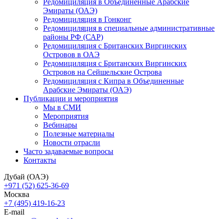
Редомициляция в Объединенные Арабские
Эмираты (ОАЭ)
Редомициляция в Гонконг
Редомициляция в специальные административные
районы РФ (САР)
Редомициляция с Британских Виргинских
Островов в ОАЭ
Редомициляция с Британских Виргинских
Островов на Сейшельские Острова
Редомициляция с Кипра в Объединенные
Арабские Эмираты (ОАЭ)
Публикации и мероприятия
Мы в СМИ
Мероприятия
Вебинары
Полезные материалы
Новости отрасли
Часто задаваемые вопросы
Контакты
Дубай (ОАЭ)
+971 (52) 625-36-69
Москва
+7 (495) 419-16-23
E-mail