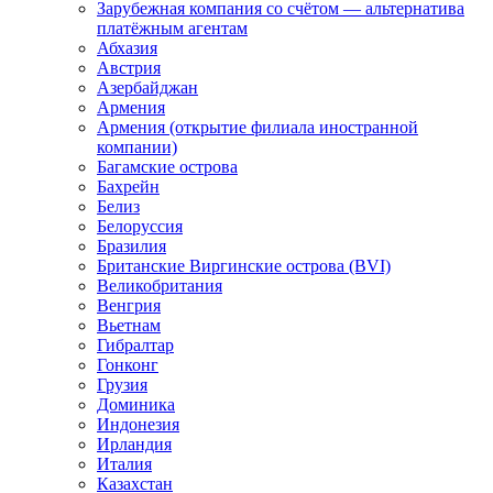
Зарубежная компания со счётом — альтернатива
платёжным агентам
Абхазия
Австрия
Азербайджан
Армения
Армения (открытие филиала иностранной
компании)
Багамские острова
Бахрейн
Белиз
Белоруссия
Бразилия
Британские Виргинские острова (BVI)
Великобритания
Венгрия
Вьетнам
Гибралтар
Гонконг
Грузия
Доминика
Индонезия
Ирландия
Италия
Казахстан