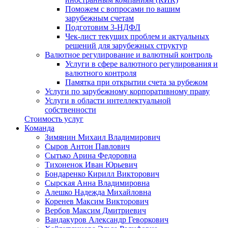
Поможем с вопросами по вашим
зарубежным счетам
Подготовим 3-НДФЛ
Чек-лист текущих проблем и актуальных
решений для зарубежных структур
Валютное регулирование и валютный контроль
Услуги в сфере валютного регулирования и
валютного контроля
Памятка при открытии счета за рубежом
Услуги по зарубежному корпоративному праву
Услуги в области интеллектуальной
собственности
Стоимость услуг
Команда
Зимянин Михаил Владимирович
Сыров Антон Павлович
Сытько Арина Федоровна
Тихоненок Иван Юрьевич
Бондаренко Кирилл Викторович
Сырская Анна Владимировна
Алешко Надежда Михайловна
Коренев Максим Викторович
Вербов Максим Дмитриевич
Вандакуров Александр Геворкович