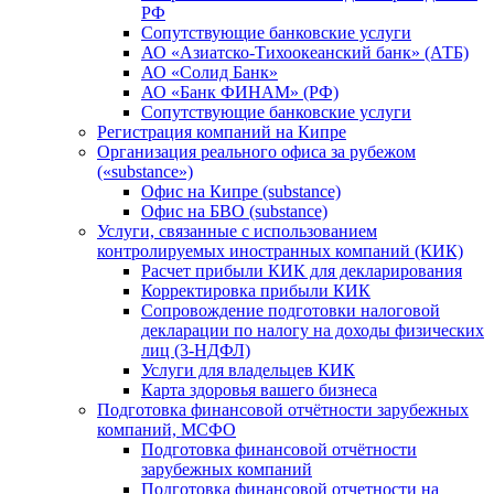
РФ
Сопутствующие банковские услуги
АО «Азиатско-Тихоокеанский банк» (АТБ)
АО «Солид Банк»
АО «Банк ФИНАМ» (РФ)
Сопутствующие банковские услуги
Регистрация компаний на Кипре
Организация реального офиса за рубежом
(«substance»)
Офис на Кипре (substance)
Офис на БВО (substance)
Услуги, связанные с использованием
контролируемых иностранных компаний (КИК)
Расчет прибыли КИК для декларирования
Корректировка прибыли КИК
Сопровождение подготовки налоговой
декларации по налогу на доходы физических
лиц (3-НДФЛ)
Услуги для владельцев КИК
Карта здоровья вашего бизнеса
Подготовка финансовой отчётности зарубежных
компаний, МСФО
Подготовка финансовой отчётности
зарубежных компаний
Подготовка финансовой отчетности на