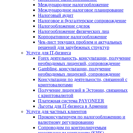
Международное налогообложение
Международное налоговое планирование
Налоговый аудит
Налоговое и бухгалтерское сопровождение
Налогообложение сделок
Налогообложение физических лиц
Корпоративное налогообложение
Чек-лист текущих проблем и актуальных
решений для зарубежных структур
Услуги для IT-бизнеса
Forex деятельность, консультации, получение
необходимых лицензий, сопровождение
Gambling, консультации, получение
необходимых лицензий, сопровождение
Консультации по деятельности, связанной с
криптовалютами
Получение лицензий в Эстонии, связанных
с криптовалютой
Платежная система PAYONEER
Льготы для IT-бизнеса в Армении
Услуги для частных клиентов
Проконсультируем по налогообложению и
валютному регулированию
Сопроводим по контролируемым
иностранным компаниям (КИК)