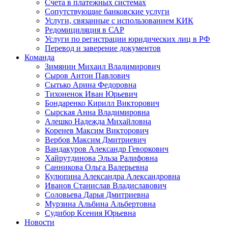
Счета в платежных системах
Сопутствующие банковские услуги
Услуги, связанные с использованием КИК
Редомициляция в САР
Услуги по регистрации юридических лиц в РФ
Перевод и заверение документов
Команда
Зимянин Михаил Владимирович
Сыров Антон Павлович
Сытько Арина Федоровна
Тихоненок Иван Юрьевич
Бондаренко Кирилл Викторович
Сырская Анна Владимировна
Алешко Надежда Михайловна
Коренев Максим Викторович
Вербов Максим Дмитриевич
Вандакуров Александр Геворкович
Хайрутдинова Эльза Ралифовна
Санникова Ольга Валерьевна
Кулюпина Александра Александровна
Иванов Станислав Владиславович
Соловьева Дарья Дмитриевна
Мурзина Альбина Альбертовна
Судибор Ксения Юрьевна
Новости