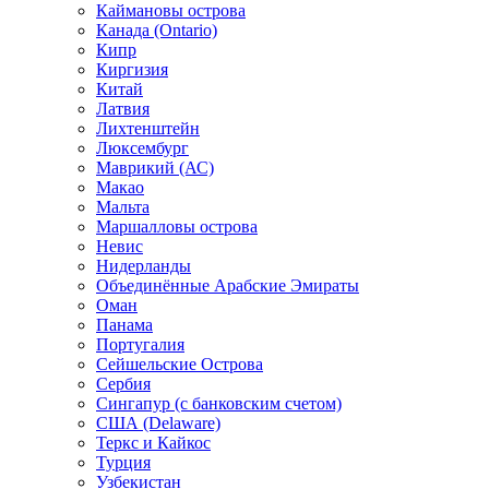
Каймановы острова
Канада (Ontario)
Кипр
Киргизия
Китай
Латвия
Лихтенштейн
Люксембург
Маврикий (АС)
Макао
Мальта
Маршалловы острова
Нeвис
Нидерланды
Объединённые Арабские Эмираты
Оман
Панама
Португалия
Сейшельские Острова
Сербия
Сингапур (c банковским счетом)
США (Delaware)
Теркс и Кайкос
Турция
Узбекистан