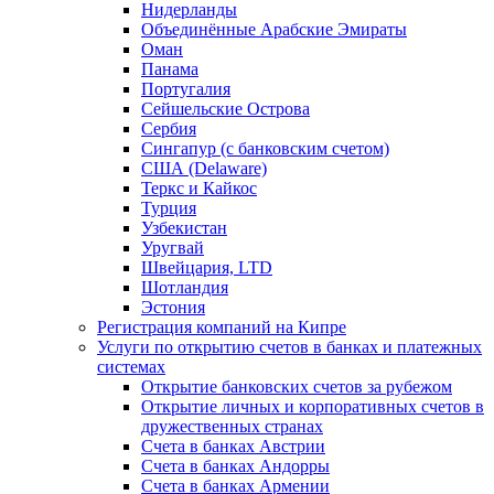
Нидерланды
Объединённые Арабские Эмираты
Оман
Панама
Португалия
Сейшельские Острова
Сербия
Сингапур (c банковским счетом)
США (Delaware)
Теркс и Кайкос
Турция
Узбекистан
Уругвай
Швейцария, LTD
Шотландия
Эстония
Регистрация компаний на Кипре
Услуги по открытию счетов в банках и платежных
системах
Открытие банковских счетов за рубежом
Открытие личных и корпоративных счетов в
дружественных странах
Счета в банках Австрии
Счета в банках Андорры
Счета в банках Армении