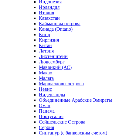
Индонезия
Ирландия
Италия
Казахстан
Каймановы острова
Канада (Ontario)
Кипр
Киргизия
Китай
Латвия
Лихтенштейн
Люксембург
Маврикий (АС)
Макао
Мальта
Маршалловы острова
Нeвис
Нидерланды
Объединённые Арабские Эмираты
Оман
Панама
Португалия
Сейшельские Острова
Сербия
Сингапур (c банковским счетом)