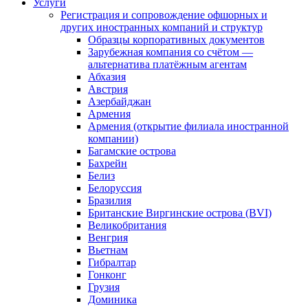
Услуги
Регистрация и сопровождение офшорных и
других иностранных компаний и структур
Образцы корпоративных документов
Зарубежная компания со счётом —
альтернатива платёжным агентам
Абхазия
Австрия
Азербайджан
Армения
Армения (открытие филиала иностранной
компании)
Багамские острова
Бахрейн
Белиз
Белоруссия
Бразилия
Британские Виргинские острова (BVI)
Великобритания
Венгрия
Вьетнам
Гибралтар
Гонконг
Грузия
Доминика