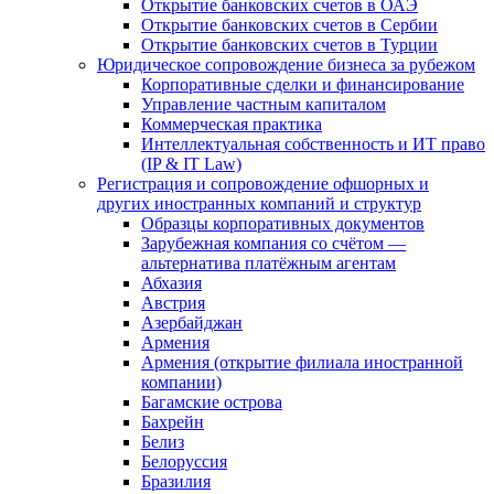
Открытие банковских счетов в ОАЭ
Открытие банковских счетов в Сербии
Открытие банковских счетов в Турции
Юридическое сопровождение бизнеса за рубежом
Корпоративные сделки и финансирование
Управление частным капиталом
Коммерческая практика
Интеллектуальная собственность и ИТ право
(IP & IT Law)
Регистрация и сопровождение офшорных и
других иностранных компаний и структур
Образцы корпоративных документов
Зарубежная компания со счётом —
альтернатива платёжным агентам
Абхазия
Австрия
Азербайджан
Армения
Армения (открытие филиала иностранной
компании)
Багамские острова
Бахрейн
Белиз
Белоруссия
Бразилия