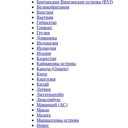
Британские Виргинские острова (BVI)
Великобритания
Венгрия
Вьетнам
Гибралтар
Гонконг
Грузия
Доминика
Индонезия
Ирландия
Италия
Казахстан
Каймановы острова
Канада (Ontario)
Кипр
Киргизия
Китай
Латвия
Лихтенштейн
Люксембург
Маврикий (АС)
Макао
Мальта
Маршалловы острова
Нeвис