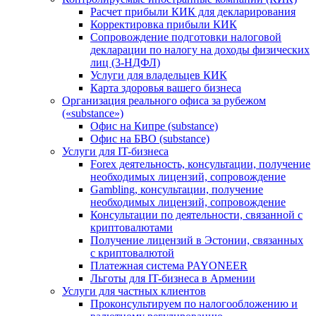
Расчет прибыли КИК для декларирования
Корректировка прибыли КИК
Сопровождение подготовки налоговой
декларации по налогу на доходы физических
лиц (3-НДФЛ)
Услуги для владельцев КИК
Карта здоровья вашего бизнеса
Организация реального офиса за рубежом
(«substance»)
Офис на Кипре (substance)
Офис на БВО (substance)
Услуги для IT-бизнеса
Forex деятельность, консультации, получение
необходимых лицензий, сопровождение
Gambling, консультации, получение
необходимых лицензий, сопровождение
Консультации по деятельности, связанной с
криптовалютами
Получение лицензий в Эстонии, связанных
с криптовалютой
Платежная система PAYONEER
Льготы для IT-бизнеса в Армении
Услуги для частных клиентов
Проконсультируем по налогообложению и