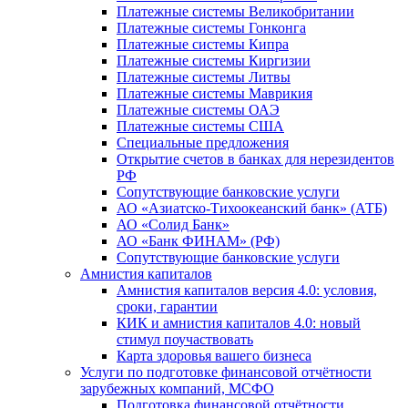
Платежные системы Великобритании
Платежные системы Гонконга
Платежные системы Кипра
Платежные системы Киргизии
Платежные системы Литвы
Платежные системы Маврикия
Платежные системы ОАЭ
Платежные системы США
Специальные предложения
Открытие счетов в банках для нерезидентов
РФ
Сопутствующие банковские услуги
АО «Азиатско-Тихоокеанский банк» (АТБ)
АО «Солид Банк»
АО «Банк ФИНАМ» (РФ)
Сопутствующие банковские услуги
Амнистия капиталов
Амнистия капиталов версия 4.0: условия,
сроки, гарантии
КИК и амнистия капиталов 4.0: новый
стимул поучаствовать
Карта здоровья вашего бизнеса
Услуги по подготовке финансовой отчётности
зарубежных компаний, МСФО
Подготовка финансовой отчётности