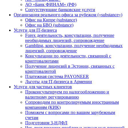
АО «Банк ФИНАМ» (РФ)
Сопутствующие банковские услуги
Организация реального офиса за рубежом («substance»)
Офис на Кипре (substance)
Офис на БВО (substance)
Услуги для IT-бизнеса
Forex деятельность, консультации, получение
необходимых лицензий, сопровождение
Gambling, консультации, получение необходимых
лицензий, сопровождение
Консультации по деятельности, связанной с
криптовалютами
Получение лицензий в Эстонии, связанных с
криптовалютой
Платежная система PAYONEER
Льготы для IT-бизнеса в Армении
Услуги для частных клиентов
Проконсультируем по налогообложению и
валютному регулированию
Сопроводим по контролируемым иностранным
компаниям (КИК)
Поможем с вопросами по вашим зарубежным
счетам
Подготовим 3-НДФЛ
Чек-лист текущих проблем и актуальных решений