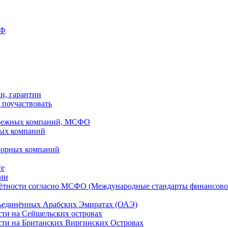
РФ
ки, гарантии
 поучаствовать
рубежных компаний, МСФО
ных компаний
шорных компаний
ге
дии
чётности согласно МСФО (Международные стандарты финансово
бъединённых Арабских Эмиратах (ОАЭ)
сти на Сейшельских островах
сти на Британских Виргинских Островах