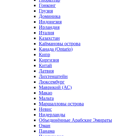
Гонконг
Грузия
Доминика
Индонезия
Ирландия
Италия
Казахстан
Каймановы острова
Канада (Ontario)
Кипр
Киргизия
Китай
Латвия
Лихтенштейн
Люксембург
Маврикий (АС)
Макао
Мальта
Маршалловы острова
Нeвис
Нидерланды
Объединённые Арабские Эмираты
Оман
Панама