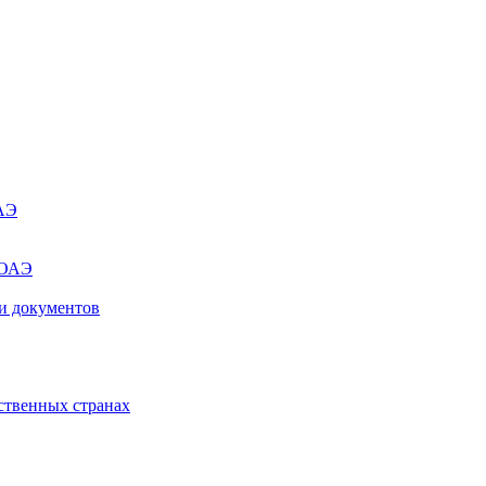
ОАЭ
 ОАЭ
и документов
ственных странах