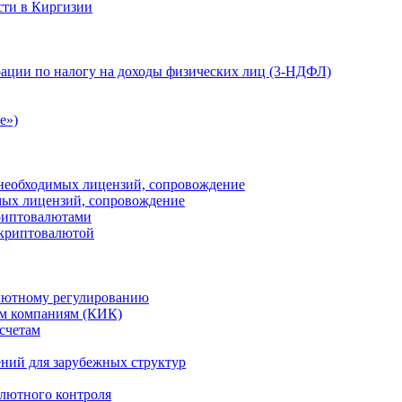
сти в Киргизии
ации по налогу на доходы физических лиц (3-НДФЛ)
e»)
е необходимых лицензий, сопровождение
имых лицензий, сопровождение
криптовалютами
 криптовалютой
лютному регулированию
м компаниям (КИК)
счетам
ений для зарубежных структур
алютного контроля