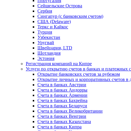
Португалия
Сейшельские Острова
Сербия
Сингапур (c банковским счетом)
США (Delaware)
Теркс и Кайкос
Турция
Узбекистан
Уругвай
Швейцария, LTD
Шотландия
Эстония
Регистрация компаний на Кипре
Услуги по открытию счетов в банках и платежных 
Открытие банковских счетов за рубежом
Открытие личных и корпоративных счетов в 
Счета в банках Австрии
Счета в банках Андорры
Счета в банках Армении
Счета в банках Бахрейна
Счета в банках Беларуси
Счета в банках Великобритании
Счета в банках Венгрии
Счета в банках Казахстана
Счета в банках Кипра