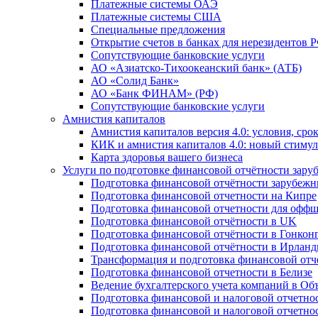
Платежные системы ОАЭ
Платежные системы США
Специальные предложения
Открытие счетов в банках для нерезидентов 
Сопутствующие банковские услуги
АО «Азиатско-Тихоокеанский банк» (АТБ)
АО «Солид Банк»
АО «Банк ФИНАМ» (РФ)
Сопутствующие банковские услуги
Амнистия капиталов
Амнистия капиталов версия 4.0: условия, сро
КИК и амнистия капиталов 4.0: новый стимул
Карта здоровья вашего бизнеса
Услуги по подготовке финансовой отчётности за
Подготовка финансовой отчётности зарубеж
Подготовка финансовой отчетности на Кипре
Подготовка финансовой отчетности для офф
Подготовка финансовой отчётности в UK
Подготовка финансовой отчётности в Гонкон
Подготовка финансовой отчётности в Ирлан
Трансформация и подготовка финансовой от
Подготовка финансовой отчетности в Белизе
Ведение бухгалтерского учета компаний в О
Подготовка финансовой и налоговой отчетно
Подготовка финансовой и налоговой отчетно