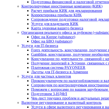
Подготовка финансовой и налоговой отчетно
Контролируемые иностранные компании (КИК)
Расчет прибыли КИК для декларирования
Корректировка прибыли КИК
Сопровождение подготовки налоговой деклар
Услуги для владельцев КИК
Карта здоровья вашего бизнеса
Организация реального офиса за рубежом («substanc
Офис на Кипре (substance)
Офис на БВО (substance)
Услуги для IT-бизнеса
Forex деятельность, консультации, получени
Gambling, консультации, получение необход
Консультации по деятельности, связанной с 
Получение лицензий в Эстонии, связанных с
Платежная система PAYONEER
Льготы для IT-бизнеса в Армении
Услуги для частных клиентов
Проконсультируем по налогообложению и ва
Сопроводим по контролируемым иностранны
Поможем с вопросами по вашим зарубежным 
Подготовим 3-НДФЛ
Чек-лист текущих проблем и актуальных реш
Валютное регулирование и валютный контроль
Услуги в сфере валютного регулирования и в