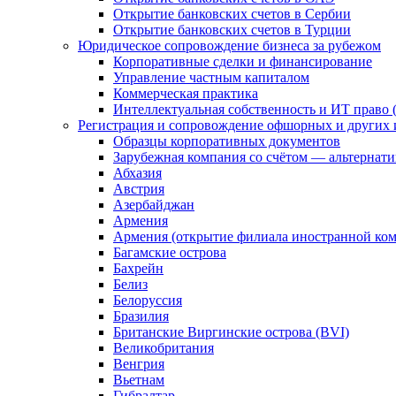
Открытие банковских счетов в Сербии
Открытие банковских счетов в Турции
Юридическое сопровождение бизнеса за рубежом
Корпоративные сделки и финансирование
Управление частным капиталом
Коммерческая практика
Интеллектуальная собственность и ИТ право (
Регистрация и сопровождение офшорных и других 
Образцы корпоративных документов
Зарубежная компания со счётом — альтернат
Абхазия
Австрия
Азербайджан
Армения
Армения (открытие филиала иностранной ко
Багамские острова
Бахрейн
Белиз
Белоруссия
Бразилия
Британские Виргинские острова (BVI)
Великобритания
Венгрия
Вьетнам
Гибралтар