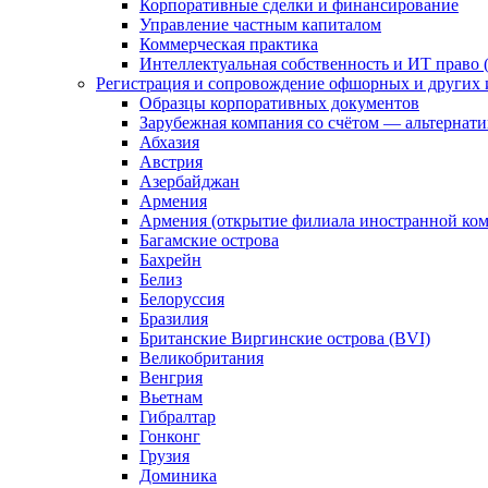
Корпоративные сделки и финансирование
Управление частным капиталом
Коммерческая практика
Интеллектуальная собственность и ИТ право (
Регистрация и сопровождение офшорных и других 
Образцы корпоративных документов
Зарубежная компания со счётом — альтернат
Абхазия
Австрия
Азербайджан
Армения
Армения (открытие филиала иностранной ко
Багамские острова
Бахрейн
Белиз
Белоруссия
Бразилия
Британские Виргинские острова (BVI)
Великобритания
Венгрия
Вьетнам
Гибралтар
Гонконг
Грузия
Доминика