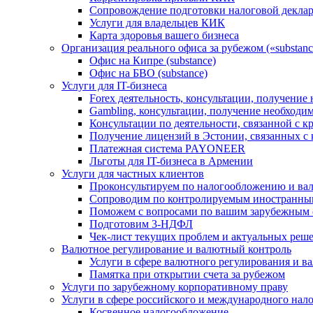
Сопровождение подготовки налоговой деклар
Услуги для владельцев КИК
Карта здоровья вашего бизнеса
Организация реального офиса за рубежом («substanc
Офис на Кипре (substance)
Офис на БВО (substance)
Услуги для IT-бизнеса
Forex деятельность, консультации, получени
Gambling, консультации, получение необход
Консультации по деятельности, связанной с 
Получение лицензий в Эстонии, связанных с
Платежная система PAYONEER
Льготы для IT-бизнеса в Армении
Услуги для частных клиентов
Проконсультируем по налогообложению и ва
Сопроводим по контролируемым иностранны
Поможем с вопросами по вашим зарубежным 
Подготовим 3-НДФЛ
Чек-лист текущих проблем и актуальных реш
Валютное регулирование и валютный контроль
Услуги в сфере валютного регулирования и в
Памятка при открытии счета за рубежом
Услуги по зарубежному корпоративному праву
Услуги в сфере российского и международного нал
Косвенное налогообложение