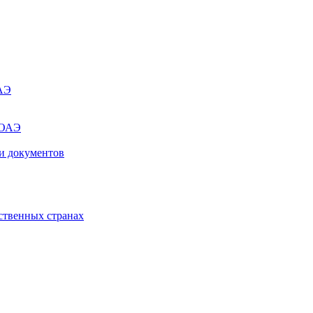
ОАЭ
 ОАЭ
и документов
ственных странах