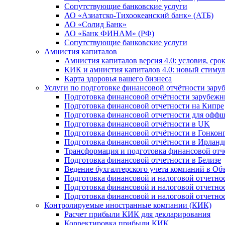
Сопутствующие банковские услуги
АО «Азиатско-Тихоокеанский банк» (АТБ)
АО «Солид Банк»
АО «Банк ФИНАМ» (РФ)
Сопутствующие банковские услуги
Амнистия капиталов
Амнистия капиталов версия 4.0: условия, сро
КИК и амнистия капиталов 4.0: новый стимул
Карта здоровья вашего бизнеса
Услуги по подготовке финансовой отчётности за
Подготовка финансовой отчётности зарубеж
Подготовка финансовой отчетности на Кипре
Подготовка финансовой отчетности для офф
Подготовка финансовой отчётности в UK
Подготовка финансовой отчётности в Гонкон
Подготовка финансовой отчётности в Ирлан
Трансформация и подготовка финансовой от
Подготовка финансовой отчетности в Белизе
Ведение бухгалтерского учета компаний в О
Подготовка финансовой и налоговой отчетно
Подготовка финансовой и налоговой отчетно
Подготовка финансовой и налоговой отчетно
Контролируемые иностранные компании (КИК)
Расчет прибыли КИК для декларирования
Корректировка прибыли КИК