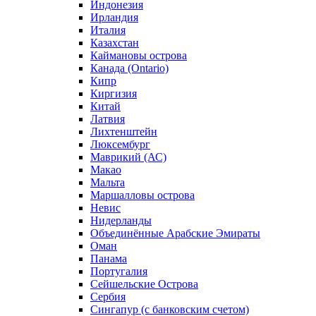
Индонезия
Ирландия
Италия
Казахстан
Каймановы острова
Канада (Ontario)
Кипр
Киргизия
Китай
Латвия
Лихтенштейн
Люксембург
Маврикий (АС)
Макао
Мальта
Маршалловы острова
Нeвис
Нидерланды
Объединённые Арабские Эмираты
Оман
Панама
Португалия
Сейшельские Острова
Сербия
Сингапур (c банковским счетом)