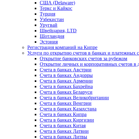
США (Delaware)
Теркс и Кайкос
Турция
Узбекистан
Уругвай
Швейцария, LTD
Шотландия
Эстония
Регистрация компаний на Кипре
Услуги по открытию счетов в банках и платежных 
Открытие банковских счетов за рубежом
Открытие личных и корпоративных счетов в 
Счета в банках Австрии
Счета в банках Андорры
Счета в банках Армении
Счета в банках Бахрейна
Счета в банках Беларуси
Счета в банках Великобритании
Счета в банках Венгрии
Счета в банках Казахстана
Счета в банках Кипра
Счета в банках Киргизии
Счета в банках Китая
Счета в банках Латвии
Счета в банках Литвы