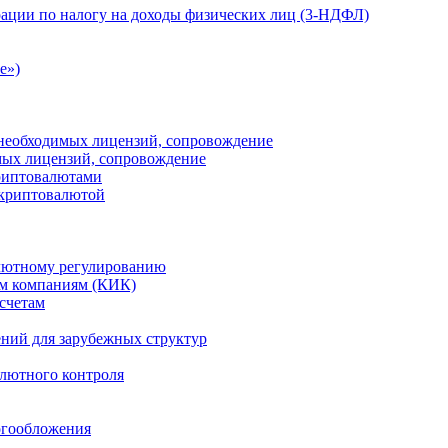
ации по налогу на доходы физических лиц (3-НДФЛ)
e»)
е необходимых лицензий, сопровождение
имых лицензий, сопровождение
криптовалютами
 криптовалютой
лютному регулированию
м компаниям (КИК)
счетам
ений для зарубежных структур
алютного контроля
огообложения