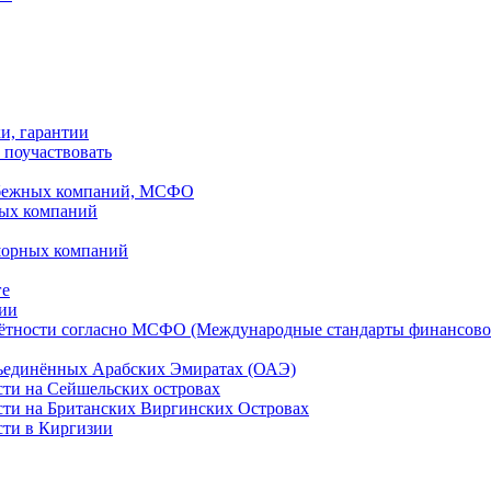
ки, гарантии
 поучаствовать
рубежных компаний, МСФО
ных компаний
шорных компаний
ге
дии
чётности согласно МСФО (Международные стандарты финансово
бъединённых Арабских Эмиратах (ОАЭ)
сти на Сейшельских островах
сти на Британских Виргинских Островах
сти в Киргизии