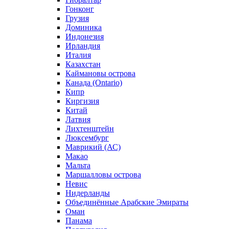
Гонконг
Грузия
Доминика
Индонезия
Ирландия
Италия
Казахстан
Каймановы острова
Канада (Ontario)
Кипр
Киргизия
Китай
Латвия
Лихтенштейн
Люксембург
Маврикий (АС)
Макао
Мальта
Маршалловы острова
Нeвис
Нидерланды
Объединённые Арабские Эмираты
Оман
Панама