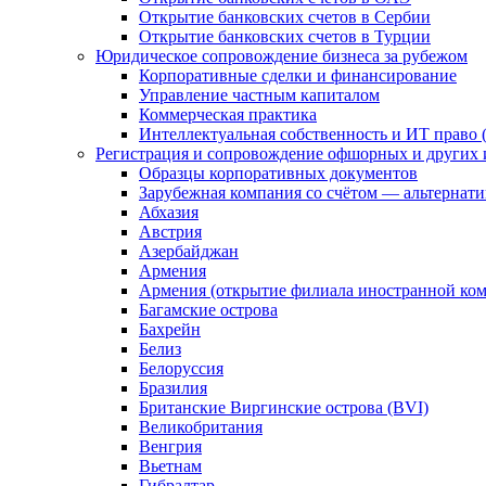
Открытие банковских счетов в Сербии
Открытие банковских счетов в Турции
Юридическое сопровождение бизнеса за рубежом
Корпоративные сделки и финансирование
Управление частным капиталом
Коммерческая практика
Интеллектуальная собственность и ИТ право (
Регистрация и сопровождение офшорных и других 
Образцы корпоративных документов
Зарубежная компания со счётом — альтернат
Абхазия
Австрия
Азербайджан
Армения
Армения (открытие филиала иностранной ко
Багамские острова
Бахрейн
Белиз
Белоруссия
Бразилия
Британские Виргинские острова (BVI)
Великобритания
Венгрия
Вьетнам
Гибралтар