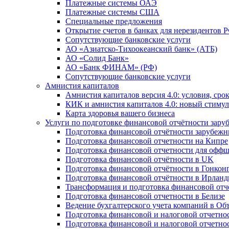
Платежные системы ОАЭ
Платежные системы США
Специальные предложения
Открытие счетов в банках для нерезидентов 
Сопутствующие банковские услуги
АО «Азиатско-Тихоокеанский банк» (АТБ)
АО «Солид Банк»
АО «Банк ФИНАМ» (РФ)
Сопутствующие банковские услуги
Амнистия капиталов
Амнистия капиталов версия 4.0: условия, сро
КИК и амнистия капиталов 4.0: новый стимул
Карта здоровья вашего бизнеса
Услуги по подготовке финансовой отчётности за
Подготовка финансовой отчётности зарубеж
Подготовка финансовой отчетности на Кипре
Подготовка финансовой отчетности для офф
Подготовка финансовой отчётности в UK
Подготовка финансовой отчётности в Гонкон
Подготовка финансовой отчётности в Ирлан
Трансформация и подготовка финансовой от
Подготовка финансовой отчетности в Белизе
Ведение бухгалтерского учета компаний в О
Подготовка финансовой и налоговой отчетно
Подготовка финансовой и налоговой отчетно