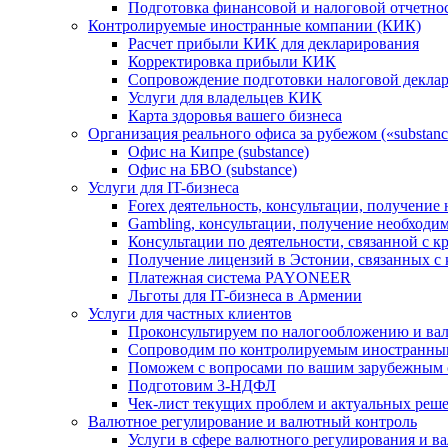
Подготовка финансовой и налоговой отчетно
Контролируемые иностранные компании (КИК)
Расчет прибыли КИК для декларирования
Корректировка прибыли КИК
Сопровождение подготовки налоговой деклар
Услуги для владельцев КИК
Карта здоровья вашего бизнеса
Организация реального офиса за рубежом («substanc
Офис на Кипре (substance)
Офис на БВО (substance)
Услуги для IT-бизнеса
Forex деятельность, консультации, получени
Gambling, консультации, получение необход
Консультации по деятельности, связанной с 
Получение лицензий в Эстонии, связанных с
Платежная система PAYONEER
Льготы для IT-бизнеса в Армении
Услуги для частных клиентов
Проконсультируем по налогообложению и ва
Сопроводим по контролируемым иностранны
Поможем с вопросами по вашим зарубежным 
Подготовим 3-НДФЛ
Чек-лист текущих проблем и актуальных реш
Валютное регулирование и валютный контроль
Услуги в сфере валютного регулирования и в