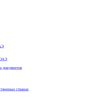
ОАЭ
 ОАЭ
и документов
ственных странах