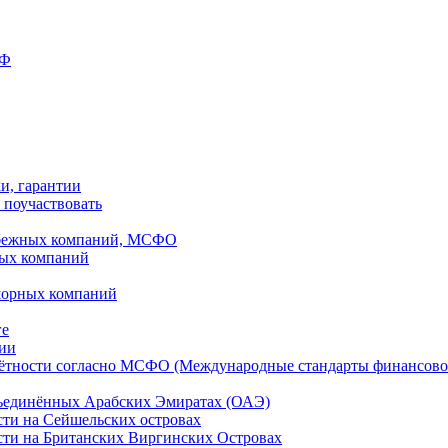
РФ
ки, гарантии
 поучаствовать
рубежных компаний, МСФО
ных компаний
шорных компаний
ге
дии
чётности согласно МСФО (Международные стандарты финансово
бъединённых Арабских Эмиратах (ОАЭ)
сти на Сейшельских островах
сти на Британских Виргинских Островах