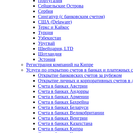
Португалия
Сейшельские Острова
Сербия
Сингапур (c банковским счетом)
США (Delaware)
Теркс и Кайкос
Турция
Узбекистан
Уругвай
Швейцария, LTD
Шотландия
Эстония
Регистрация компаний на Кипре
Услуги по открытию счетов в банках и платежных 
Открытие банковских счетов за рубежом
Открытие личных и корпоративных счетов в 
Счета в банках Австрии
Счета в банках Андорры
Счета в банках Армении
Счета в банках Бахрейна
Счета в банках Беларуси
Счета в банках Великобритании
Счета в банках Венгрии
Счета в банках Казахстана
Счета в банках Кипра