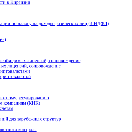
сти в Киргизии
ации по налогу на доходы физических лиц (3-НДФЛ)
e»)
е необходимых лицензий, сопровождение
имых лицензий, сопровождение
криптовалютами
 криптовалютой
лютному регулированию
м компаниям (КИК)
счетам
ений для зарубежных структур
алютного контроля