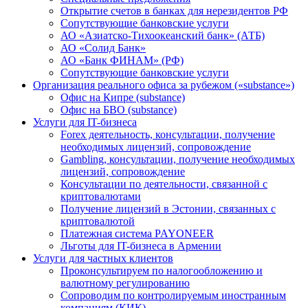
Открытие счетов в банках для нерезидентов РФ
Сопутствующие банковские услуги
АО «Азиатско-Тихоокеанский банк» (АТБ)
АО «Солид Банк»
АО «Банк ФИНАМ» (РФ)
Сопутствующие банковские услуги
Организация реального офиса за рубежом («substance»)
Офис на Кипре (substance)
Офис на БВО (substance)
Услуги для IT-бизнеса
Forex деятельность, консультации, получение
необходимых лицензий, сопровождение
Gambling, консультации, получение необходимых
лицензий, сопровождение
Консультации по деятельности, связанной с
криптовалютами
Получение лицензий в Эстонии, связанных с
криптовалютой
Платежная система PAYONEER
Льготы для IT-бизнеса в Армении
Услуги для частных клиентов
Проконсультируем по налогообложению и
валютному регулированию
Сопроводим по контролируемым иностранным
компаниям (КИК)