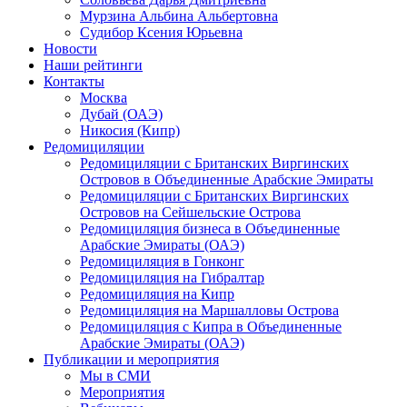
Мурзина Альбина Альбертовна
Судибор Ксения Юрьевна
Новости
Наши рейтинги
Контакты
Москва
Дубай (ОАЭ)
Никосия (Кипр)
Редомициляции
Редомициляции с Британских Виргинских
Островов в Объединенные Арабские Эмираты
Редомициляции с Британских Виргинских
Островов на Сейшельские Острова
Редомициляция бизнеса в Объединенные
Арабские Эмираты (ОАЭ)
Редомициляция в Гонконг
Редомициляция на Гибралтар
Редомициляция на Кипр
Редомициляция на Маршалловы Острова
Редомициляция с Кипра в Объединенные
Арабские Эмираты (ОАЭ)
Публикации и мероприятия
Мы в СМИ
Мероприятия