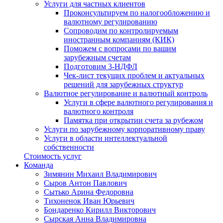
Услуги для частных клиентов
Проконсультируем по налогообложению и
валютному регулированию
Сопроводим по контролируемым
иностранным компаниям (КИК)
Поможем с вопросами по вашим
зарубежным счетам
Подготовим 3-НДФЛ
Чек-лист текущих проблем и актуальных
решений для зарубежных структур
Валютное регулирование и валютный контроль
Услуги в сфере валютного регулирования и
валютного контроля
Памятка при открытии счета за рубежом
Услуги по зарубежному корпоративному праву
Услуги в области интеллектуальной
собственности
Стоимость услуг
Команда
Зимянин Михаил Владимирович
Сыров Антон Павлович
Сытько Арина Федоровна
Тихоненок Иван Юрьевич
Бондаренко Кирилл Викторович
Сырская Анна Владимировна