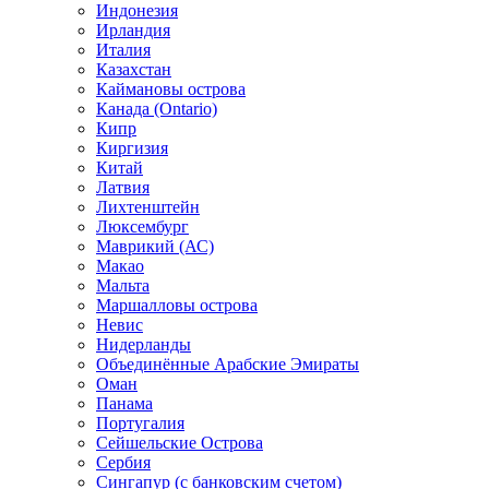
Индонезия
Ирландия
Италия
Казахстан
Каймановы острова
Канада (Ontario)
Кипр
Киргизия
Китай
Латвия
Лихтенштейн
Люксембург
Маврикий (АС)
Макао
Мальта
Маршалловы острова
Нeвис
Нидерланды
Объединённые Арабские Эмираты
Оман
Панама
Португалия
Сейшельские Острова
Сербия
Сингапур (c банковским счетом)