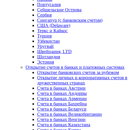
Португалия
Сейшельские Острова
Сербия
Сингапур (c банковским счетом)
США (Delaware)
Теркс и Кайкос
Турция
Узбекистан
Уругвай
Швейцария, LTD
Шотландия
Эстония
Открытие счетов в банках и платежных системах
Открытие банковских счетов за рубежом
Открытие личных и корпоративных счетов в
дружественных странах
Счета в банках Австрии
Счета в банках Андорры
Счета в банках Армении
Счета в банках Бахрейна
Счета в банках Беларуси
Счета в банках Великобритании
Счета в банках Венгрии
Счета в банках Казахстана
Счета в банках Кипра