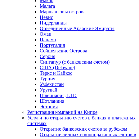
Макао
Мальта
Маршалловы острова
Нeвис
Нидерланды
Объединённые Арабские Эмираты
Оман
Панама
Португалия
Сейшельские Острова
Сербия
Сингапур (c банковским счетом)
США (Delaware)
Теркс и Кайкос
Турция
Узбекистан
Уругвай
Швейцария, LTD
Шотландия
Эстония
Регистрация компаний на Кипре
Услуги по открытию счетов в банках и платежных
системах
Открытие банковских счетов за рубежом
Открытие личных и корпоративных счетов в