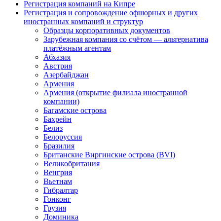
Регистрация компаний на Кипре
Регистрация и сопровождение офшорных и других
иностранных компаний и структур
Образцы корпоративных документов
Зарубежная компания со счётом — альтернатива
платёжным агентам
Абхазия
Австрия
Азербайджан
Армения
Армения (открытие филиала иностранной
компании)
Багамские острова
Бахрейн
Белиз
Белоруссия
Бразилия
Британские Виргинские острова (BVI)
Великобритания
Венгрия
Вьетнам
Гибралтар
Гонконг
Грузия
Доминика