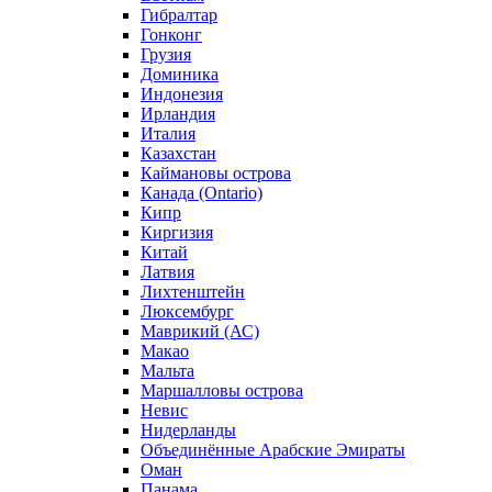
Гибралтар
Гонконг
Грузия
Доминика
Индонезия
Ирландия
Италия
Казахстан
Каймановы острова
Канада (Ontario)
Кипр
Киргизия
Китай
Латвия
Лихтенштейн
Люксембург
Маврикий (АС)
Макао
Мальта
Маршалловы острова
Нeвис
Нидерланды
Объединённые Арабские Эмираты
Оман
Панама