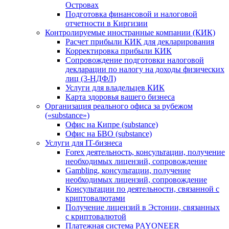
Островах
Подготовка финансовой и налоговой
отчетности в Киргизии
Контролируемые иностранные компании (КИК)
Расчет прибыли КИК для декларирования
Корректировка прибыли КИК
Сопровождение подготовки налоговой
декларации по налогу на доходы физических
лиц (3-НДФЛ)
Услуги для владельцев КИК
Карта здоровья вашего бизнеса
Организация реального офиса за рубежом
(«substance»)
Офис на Кипре (substance)
Офис на БВО (substance)
Услуги для IT-бизнеса
Forex деятельность, консультации, получение
необходимых лицензий, сопровождение
Gambling, консультации, получение
необходимых лицензий, сопровождение
Консультации по деятельности, связанной с
криптовалютами
Получение лицензий в Эстонии, связанных
с криптовалютой
Платежная система PAYONEER