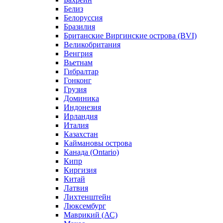
Белиз
Белоруссия
Бразилия
Британские Виргинские острова (BVI)
Великобритания
Венгрия
Вьетнам
Гибралтар
Гонконг
Грузия
Доминика
Индонезия
Ирландия
Италия
Казахстан
Каймановы острова
Канада (Ontario)
Кипр
Киргизия
Китай
Латвия
Лихтенштейн
Люксембург
Маврикий (АС)