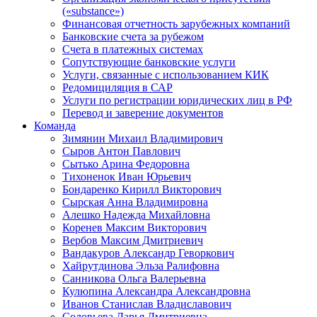
(«substance»)
Финансовая отчетность зарубежных компаний
Банковские счета за рубежом
Счета в платежных системах
Сопутствующие банковские услуги
Услуги, связанные с использованием КИК
Редомициляция в САР
Услуги по регистрации юридических лиц в РФ
Перевод и заверение документов
Команда
Зимянин Михаил Владимирович
Сыров Антон Павлович
Сытько Арина Федоровна
Тихоненок Иван Юрьевич
Бондаренко Кирилл Викторович
Сырская Анна Владимировна
Алешко Надежда Михайловна
Коренев Максим Викторович
Вербов Максим Дмитриевич
Вандакуров Александр Геворкович
Хайрутдинова Эльза Ралифовна
Санникова Ольга Валерьевна
Кулюпина Александра Александровна
Иванов Станислав Владиславович
Соловьева Дарья Дмитриевна