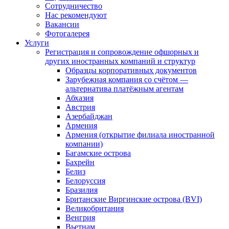
Сотрудничество
Нас рекомендуют
Вакансии
Фотогалерея
Услуги
Регистрация и сопровождение офшорных и
других иностранных компаний и структур
Образцы корпоративных документов
Зарубежная компания со счётом —
альтернатива платёжным агентам
Абхазия
Австрия
Азербайджан
Армения
Армения (открытие филиала иностранной
компании)
Багамские острова
Бахрейн
Белиз
Белоруссия
Бразилия
Британские Виргинские острова (BVI)
Великобритания
Венгрия
Вьетнам