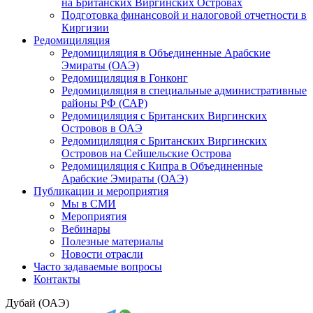
на Британских Виргинских Островах
Подготовка финансовой и налоговой отчетности в
Киргизии
Редомициляция
Редомициляция в Объединенные Арабские
Эмираты (ОАЭ)
Редомициляция в Гонконг
Редомициляция в специальные административные
районы РФ (САР)
Редомициляция с Британских Виргинских
Островов в ОАЭ
Редомициляция с Британских Виргинских
Островов на Сейшельские Острова
Редомициляция с Кипра в Объединенные
Арабские Эмираты (ОАЭ)
Публикации и мероприятия
Мы в СМИ
Мероприятия
Вебинары
Полезные материалы
Новости отрасли
Часто задаваемые вопросы
Контакты
Дубай (ОАЭ)