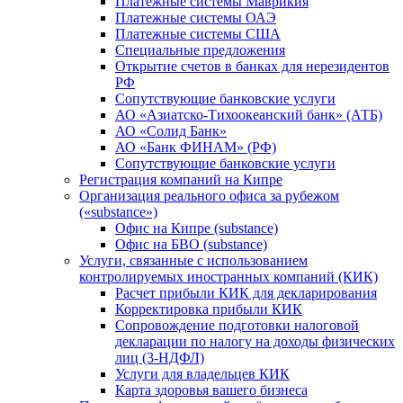
Платежные системы Маврикия
Платежные системы ОАЭ
Платежные системы США
Специальные предложения
Открытие счетов в банках для нерезидентов
РФ
Сопутствующие банковские услуги
АО «Азиатско-Тихоокеанский банк» (АТБ)
АО «Солид Банк»
АО «Банк ФИНАМ» (РФ)
Сопутствующие банковские услуги
Регистрация компаний на Кипре
Организация реального офиса за рубежом
(«substance»)
Офис на Кипре (substance)
Офис на БВО (substance)
Услуги, связанные с использованием
контролируемых иностранных компаний (КИК)
Расчет прибыли КИК для декларирования
Корректировка прибыли КИК
Сопровождение подготовки налоговой
декларации по налогу на доходы физических
лиц (3-НДФЛ)
Услуги для владельцев КИК
Карта здоровья вашего бизнеса