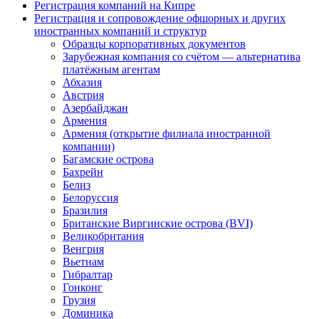
Регистрация компаний на Кипре
Регистрация и сопровождение офшорных и других
иностранных компаний и структур
Образцы корпоративных документов
Зарубежная компания со счётом — альтернатива
платёжным агентам
Абхазия
Австрия
Азербайджан
Армения
Армения (открытие филиала иностранной
компании)
Багамские острова
Бахрейн
Белиз
Белоруссия
Бразилия
Британские Виргинские острова (BVI)
Великобритания
Венгрия
Вьетнам
Гибралтар
Гонконг
Грузия
Доминика