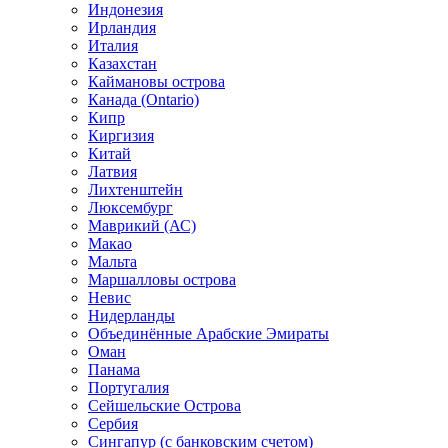
Индонезия
Ирландия
Италия
Казахстан
Каймановы острова
Канада (Ontario)
Кипр
Киргизия
Китай
Латвия
Лихтенштейн
Люксембург
Маврикий (АС)
Макао
Мальта
Маршалловы острова
Нeвис
Нидерланды
Объединённые Арабские Эмираты
Оман
Панама
Португалия
Сейшельские Острова
Сербия
Сингапур (c банковским счетом)