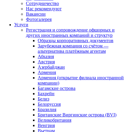
Сотрудничество
Нас рекомендуют
Вакансии
Фотогалерея
Услуги
Регистрация и сопровождение офшорных и
других иностранных компаний и структур
Образцы корпоративных документов
Зарубежная компания со счётом —
альтернатива платёжным агентам
Абхазия
Австрия
Азербайджан
Армения
Армения (открытие филиала иностранной
компании)
Багамские острова
Бахрейн
Белиз
Белоруссия
Бразилия
Британские Виргинские острова (BVI)
Великобритания
Венгрия
Вьетнам