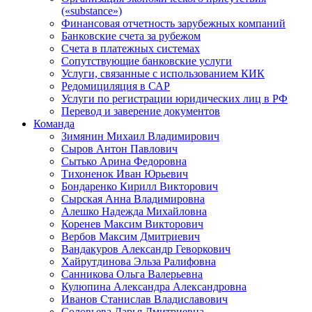
(«substance»)
Финансовая отчетность зарубежных компаний
Банковские счета за рубежом
Счета в платежных системах
Сопутствующие банковские услуги
Услуги, связанные с использованием КИК
Редомициляция в САР
Услуги по регистрации юридических лиц в РФ
Перевод и заверение документов
Команда
Зимянин Михаил Владимирович
Сыров Антон Павлович
Сытько Арина Федоровна
Тихоненок Иван Юрьевич
Бондаренко Кирилл Викторович
Сырская Анна Владимировна
Алешко Надежда Михайловна
Коренев Максим Викторович
Вербов Максим Дмитриевич
Вандакуров Александр Геворкович
Хайрутдинова Эльза Ралифовна
Санникова Ольга Валерьевна
Кулюпина Александра Александровна
Иванов Станислав Владиславович
Соловьева Дарья Дмитриевна