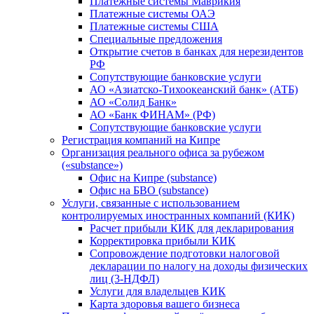
Платежные системы Маврикия
Платежные системы ОАЭ
Платежные системы США
Специальные предложения
Открытие счетов в банках для нерезидентов
РФ
Сопутствующие банковские услуги
АО «Азиатско-Тихоокеанский банк» (АТБ)
АО «Солид Банк»
АО «Банк ФИНАМ» (РФ)
Сопутствующие банковские услуги
Регистрация компаний на Кипре
Организация реального офиса за рубежом
(«substance»)
Офис на Кипре (substance)
Офис на БВО (substance)
Услуги, связанные с использованием
контролируемых иностранных компаний (КИК)
Расчет прибыли КИК для декларирования
Корректировка прибыли КИК
Сопровождение подготовки налоговой
декларации по налогу на доходы физических
лиц (3-НДФЛ)
Услуги для владельцев КИК
Карта здоровья вашего бизнеса