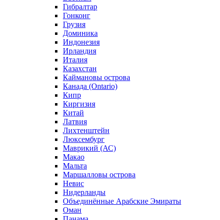
Гибралтар
Гонконг
Грузия
Доминика
Индонезия
Ирландия
Италия
Казахстан
Каймановы острова
Канада (Ontario)
Кипр
Киргизия
Китай
Латвия
Лихтенштейн
Люксембург
Маврикий (АС)
Макао
Мальта
Маршалловы острова
Нeвис
Нидерланды
Объединённые Арабские Эмираты
Оман
Панама