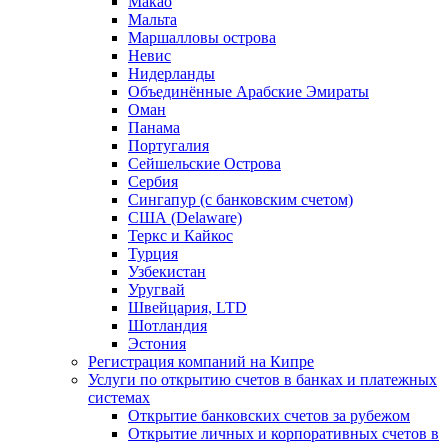
Макао
Мальта
Маршалловы острова
Нeвис
Нидерланды
Объединённые Арабские Эмираты
Оман
Панама
Португалия
Сейшельские Острова
Сербия
Сингапур (c банковским счетом)
США (Delaware)
Теркс и Кайкос
Турция
Узбекистан
Уругвай
Швейцария, LTD
Шотландия
Эстония
Регистрация компаний на Кипре
Услуги по открытию счетов в банках и платежных
системах
Открытие банковских счетов за рубежом
Открытие личных и корпоративных счетов в