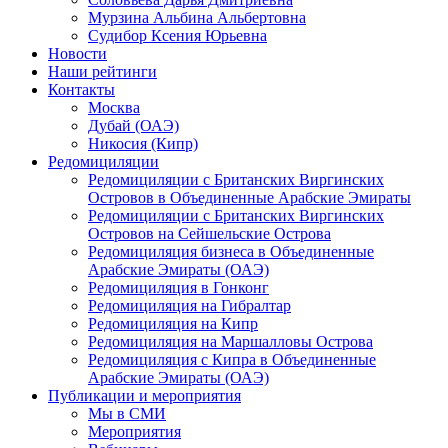
Мурзина Альбина Альбертовна
Судибор Ксения Юрьевна
Новости
Наши рейтинги
Контакты
Москва
Дубай (ОАЭ)
Никосия (Кипр)
Редомициляции
Редомициляции с Британских Виргинских
Островов в Объединенные Арабские Эмираты
Редомициляции с Британских Виргинских
Островов на Сейшельские Острова
Редомициляция бизнеса в Объединенные
Арабские Эмираты (ОАЭ)
Редомициляция в Гонконг
Редомициляция на Гибралтар
Редомициляция на Кипр
Редомициляция на Маршалловы Острова
Редомициляция с Кипра в Объединенные
Арабские Эмираты (ОАЭ)
Публикации и мероприятия
Мы в СМИ
Мероприятия