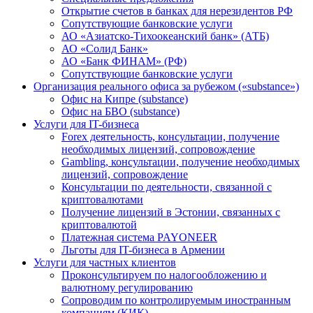
Открытие счетов в банках для нерезидентов РФ
Сопутствующие банковские услуги
АО «Азиатско-Тихоокеанский банк» (АТБ)
АО «Солид Банк»
АО «Банк ФИНАМ» (РФ)
Сопутствующие банковские услуги
Организация реального офиса за рубежом («substance»)
Офис на Кипре (substance)
Офис на БВО (substance)
Услуги для IT-бизнеса
Forex деятельность, консультации, получение
необходимых лицензий, сопровождение
Gambling, консультации, получение необходимых
лицензий, сопровождение
Консультации по деятельности, связанной с
криптовалютами
Получение лицензий в Эстонии, связанных с
криптовалютой
Платежная система PAYONEER
Льготы для IT-бизнеса в Армении
Услуги для частных клиентов
Проконсультируем по налогообложению и
валютному регулированию
Сопроводим по контролируемым иностранным
компаниям (КИК)