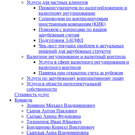
Услуги для частных клиентов
Проконсультируем по налогообложению и
валютному регулированию
Сопроводим по контролируемым
иностранным компаниям (КИК)
Поможем с вопросами по вашим
зарубежным счетам
Подготовим 3-НДФЛ
Чек-лист текущих проблем и актуальных
решений для зарубежных структур
Валютное регулирование и валютный контроль
Услуги в сфере валютного регулирования и
валютного контроля
Памятка при открытии счета за рубежом
Услуги по зарубежному корпоративному праву
Услуги в области интеллектуальной
собственности
Стоимость услуг
Команда
Зимянин Михаил Владимирович
Сыров Антон Павлович
Сытько Арина Федоровна
Тихоненок Иван Юрьевич
Бондаренко Кирилл Викторович
Сырская Анна Владимировна