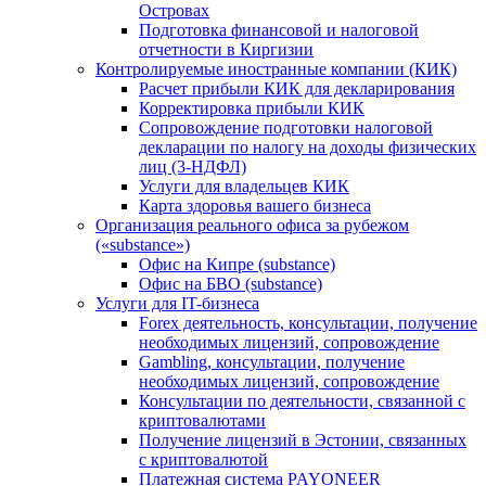
Островах
Подготовка финансовой и налоговой
отчетности в Киргизии
Контролируемые иностранные компании (КИК)
Расчет прибыли КИК для декларирования
Корректировка прибыли КИК
Сопровождение подготовки налоговой
декларации по налогу на доходы физических
лиц (3-НДФЛ)
Услуги для владельцев КИК
Карта здоровья вашего бизнеса
Организация реального офиса за рубежом
(«substance»)
Офис на Кипре (substance)
Офис на БВО (substance)
Услуги для IT-бизнеса
Forex деятельность, консультации, получение
необходимых лицензий, сопровождение
Gambling, консультации, получение
необходимых лицензий, сопровождение
Консультации по деятельности, связанной с
криптовалютами
Получение лицензий в Эстонии, связанных
с криптовалютой
Платежная система PAYONEER