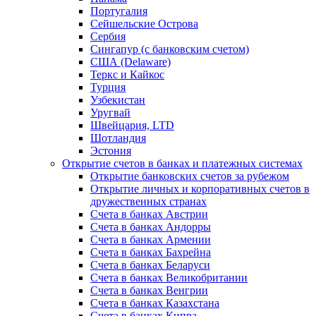
Португалия
Сейшельские Острова
Сербия
Сингапур (c банковским счетом)
США (Delaware)
Теркс и Кайкос
Турция
Узбекистан
Уругвай
Швейцария, LTD
Шотландия
Эстония
Открытие счетов в банках и платежных системах
Открытие банковских счетов за рубежом
Открытие личных и корпоративных счетов в
дружественных странах
Счета в банках Австрии
Счета в банках Андорры
Счета в банках Армении
Счета в банках Бахрейна
Счета в банках Беларуси
Счета в банках Великобритании
Счета в банках Венгрии
Счета в банках Казахстана
Счета в банках Кипра