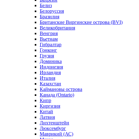
Белиз
Белоруссия
Бразилия
Британские Виргинские острова (BVI)
Великобритания
Венгрия
Вьетнам
Гибралтар
Гонконг
Грузия
Доминика
Индонезия
Ирландия
Италия
Казахстан
Каймановы острова
Канада (Ontario)
Кипр
Киргизия
Китай
Латвия
Лихтенштейн
Люксембург
Маврикий (АС)