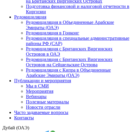
на Британских Виргинских Островах
Подготовка финансовой и налоговой отчетности в
Киргизии
Редомициляция
Редомициляция в Объединенные Арабские
Эмираты (ОАЭ)
Редомициляция в Гонконг
Редомициляция в специальные административные
районы РФ (САР)
Редомициляция с Британских Виргинских
Островов в ОАЭ
Редомициляция с Британских Виргинских
Островов на Сейшельские Острова
Редомициляция с Кипра в Объединенные
Арабские Эмираты (ОАЭ)
Публикации и мероприятия
Мы в СМИ
Мероприятия
Вебинары
Полезные материалы
Новости отрасли
Часто задаваемые вопросы
Контакты
Дубай (ОАЭ)