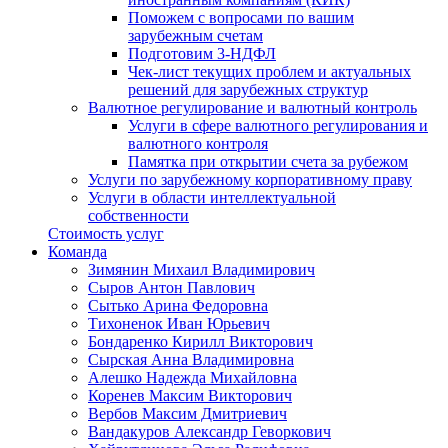
Поможем с вопросами по вашим
зарубежным счетам
Подготовим 3-НДФЛ
Чек-лист текущих проблем и актуальных
решений для зарубежных структур
Валютное регулирование и валютный контроль
Услуги в сфере валютного регулирования и
валютного контроля
Памятка при открытии счета за рубежом
Услуги по зарубежному корпоративному праву
Услуги в области интеллектуальной
собственности
Стоимость услуг
Команда
Зимянин Михаил Владимирович
Сыров Антон Павлович
Сытько Арина Федоровна
Тихоненок Иван Юрьевич
Бондаренко Кирилл Викторович
Сырская Анна Владимировна
Алешко Надежда Михайловна
Коренев Максим Викторович
Вербов Максим Дмитриевич
Вандакуров Александр Геворкович