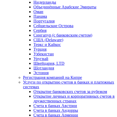
Нидерланды
Объединённые Арабские Эмираты
Оман
Панама
Португалия
Сейшельские Острова
Сербия
Сингапур (c банковским счетом)
США (Delaware)
Теркс и Кайкос
Турция
Узбекистан
Уругвай
Швейцария, LTD
Шотландия
Эстония
Регистрация компаний на Кипре
Услуги по открытию счетов в банках и платежных
системах
Открытие банковских счетов за рубежом
Открытие личных и корпоративных счетов в
дружественных странах
Счета в банках Австрии
Счета в банках Андорры
Счета в банках Армении