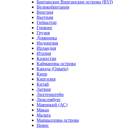
Британские Виргинские острова (BVI)
Великобритания
Венгрия
Вьетнам
Гибралтар
Гонконг
Грузия
Доминика
Индонезия
Ирландия
Италия
Казахстан
Каймановы острова
Канада (Ontario)
Кипр
Киргизия
Китай
Латвия
Лихтенштейн
Люксембург
Маврикий (АС)
Макао
Мальта
Маршалловы острова
Нeвис