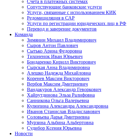
Счета в платежных системах
Сопутствующие банковские услуги
Услуги, связанные с использованием КИК
Редомициляция в САР
Услуги по регистрации юридических лиц в РФ
Перевод и заверение документов
Команда
Зимянин Михаил Владимирович
Сыров Антон Павлович
Сытько Арина Федоровна
Тихоненок Иван Юрьевич
Бондаренко Кирилл Викторович
Сырская Анна Владимировна
Алешко Надежда Михайловна
Коренев Максим Викторович
Вербов Максим Дмитриевич
Вандакуров Александр Геворкович
Хайрутдинова Эльза Ралифовна
Санникова Ольга Валерьевна
Кулюпина Александра Александровна
Иванов Станислав Владиславович
Соловьева Дарья Дмитриевна
Мурзина Альбина Альбертовна
Судибор Ксения Юрьевна
Новости