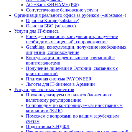
АО «Банк ФИНАМ» (РФ)
Сопутствующие банковские услуги
Организация реального офиса за рубежом («substance»)
Офис на Кипре (substance)
Офис на БВО (substance)
Услуги для IT-бизнеса
Forex деятельность, консультации, получение
необходимых лицензий, сопровождение
Gambling, консультации, получение необходимых
лицензий, сопровождение
Консультации по деятельности, связанной с
криптовалютами
Получение лицензий в Эстонии, связанных с
криптовалютой
Платежная система PAYONEER
Льготы для IT-бизнеса в Армении
Услуги для частных клиентов
Проконсультируем по налогообложению и
валютному регулированию
Сопроводим по контролируемым иностранным
компаниям (КИК)
Поможем с вопросами по вашим зарубежным
счетам
Подготовим 3-НДФЛ
Чек-лист текущих проблем и актуальных решений