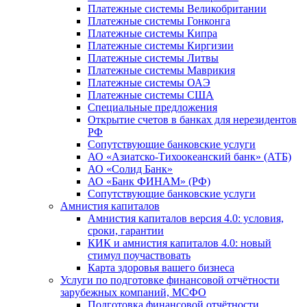
Платежные системы Великобритании
Платежные системы Гонконга
Платежные системы Кипра
Платежные системы Киргизии
Платежные системы Литвы
Платежные системы Маврикия
Платежные системы ОАЭ
Платежные системы США
Специальные предложения
Открытие счетов в банках для нерезидентов
РФ
Сопутствующие банковские услуги
АО «Азиатско-Тихоокеанский банк» (АТБ)
АО «Солид Банк»
АО «Банк ФИНАМ» (РФ)
Сопутствующие банковские услуги
Амнистия капиталов
Амнистия капиталов версия 4.0: условия,
сроки, гарантии
КИК и амнистия капиталов 4.0: новый
стимул поучаствовать
Карта здоровья вашего бизнеса
Услуги по подготовке финансовой отчётности
зарубежных компаний, МСФО
Подготовка финансовой отчётности