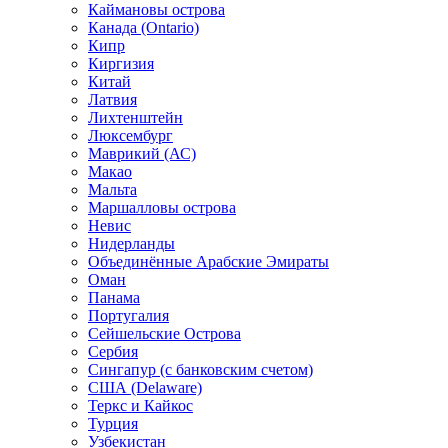
Каймановы острова
Канада (Ontario)
Кипр
Киргизия
Китай
Латвия
Лихтенштейн
Люксембург
Маврикий (АС)
Макао
Мальта
Маршалловы острова
Нeвис
Нидерланды
Объединённые Арабские Эмираты
Оман
Панама
Португалия
Сейшельские Острова
Сербия
Сингапур (c банковским счетом)
США (Delaware)
Теркс и Кайкос
Турция
Узбекистан