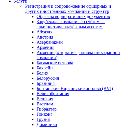
Услуги
Регистрация и сопровождение офшорных и
других иностранных компаний и структур
Образцы корпоративных документов
Зарубежная компания со счётом —
альтернатива платёжным агентам
Абхазия
Австрия
Азербайджан
Армения
Армения (открытие филиала иностранной
компании)
Багамские острова
Бахрейн
Белиз
Белоруссия
Бразилия
Британские Виргинские острова (BVI)
Великобритания
Венгрия
Вьетнам
Гибралтар
Гонконг
Грузия
Доминика