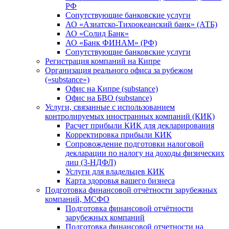
РФ
Сопутствующие банковские услуги
АО «Азиатско-Тихоокеанский банк» (АТБ)
АО «Солид Банк»
АО «Банк ФИНАМ» (РФ)
Сопутствующие банковские услуги
Регистрация компаний на Кипре
Организация реального офиса за рубежом
(«substance»)
Офис на Кипре (substance)
Офис на БВО (substance)
Услуги, связанные с использованием
контролируемых иностранных компаний (КИК)
Расчет прибыли КИК для декларирования
Корректировка прибыли КИК
Сопровождение подготовки налоговой
декларации по налогу на доходы физических
лиц (3-НДФЛ)
Услуги для владельцев КИК
Карта здоровья вашего бизнеса
Подготовка финансовой отчётности зарубежных
компаний, МСФО
Подготовка финансовой отчётности
зарубежных компаний
Подготовка финансовой отчетности на