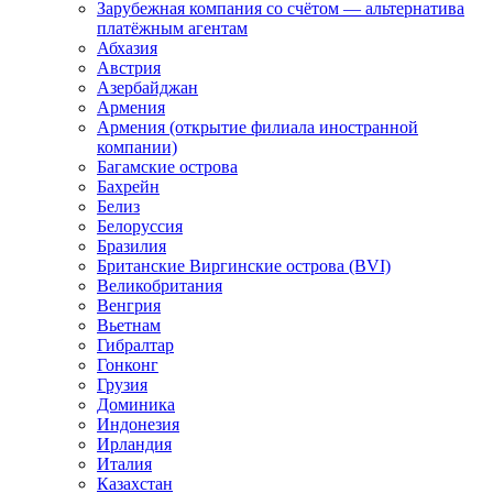
Зарубежная компания со счётом — альтернатива
платёжным агентам
Абхазия
Австрия
Азербайджан
Армения
Армения (открытие филиала иностранной
компании)
Багамские острова
Бахрейн
Белиз
Белоруссия
Бразилия
Британские Виргинские острова (BVI)
Великобритания
Венгрия
Вьетнам
Гибралтар
Гонконг
Грузия
Доминика
Индонезия
Ирландия
Италия
Казахстан