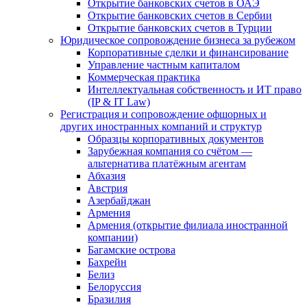
Открытие банковских счетов в ОАЭ
Открытие банковских счетов в Сербии
Открытие банковских счетов в Турции
Юридическое сопровождение бизнеса за рубежом
Корпоративные сделки и финансирование
Управление частным капиталом
Коммерческая практика
Интеллектуальная собственность и ИТ право
(IP & IT Law)
Регистрация и сопровождение офшорных и
других иностранных компаний и структур
Образцы корпоративных документов
Зарубежная компания со счётом —
альтернатива платёжным агентам
Абхазия
Австрия
Азербайджан
Армения
Армения (открытие филиала иностранной
компании)
Багамские острова
Бахрейн
Белиз
Белоруссия
Бразилия