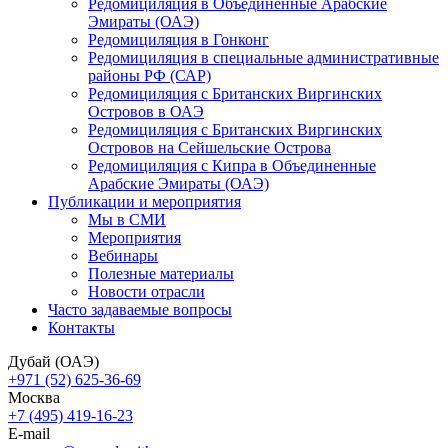
Редомициляция в Объединенные Арабские
Эмираты (ОАЭ)
Редомициляция в Гонконг
Редомициляция в специальные административные
районы РФ (САР)
Редомициляция с Британских Виргинских
Островов в ОАЭ
Редомициляция с Британских Виргинских
Островов на Сейшельские Острова
Редомициляция с Кипра в Объединенные
Арабские Эмираты (ОАЭ)
Публикации и мероприятия
Мы в СМИ
Мероприятия
Вебинары
Полезные материалы
Новости отрасли
Часто задаваемые вопросы
Контакты
Дубай (ОАЭ)
+971 (52) 625-36-69
Москва
+7 (495) 419-16-23
E-mail