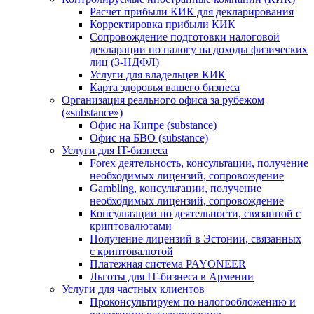
Расчет прибыли КИК для декларирования
Корректировка прибыли КИК
Сопровождение подготовки налоговой
декларации по налогу на доходы физических
лиц (3-НДФЛ)
Услуги для владельцев КИК
Карта здоровья вашего бизнеса
Организация реального офиса за рубежом
(«substance»)
Офис на Кипре (substance)
Офис на БВО (substance)
Услуги для IT-бизнеса
Forex деятельность, консультации, получение
необходимых лицензий, сопровождение
Gambling, консультации, получение
необходимых лицензий, сопровождение
Консультации по деятельности, связанной с
криптовалютами
Получение лицензий в Эстонии, связанных
с криптовалютой
Платежная система PAYONEER
Льготы для IT-бизнеса в Армении
Услуги для частных клиентов
Проконсультируем по налогообложению и