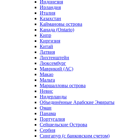
Индонезия
Ирландия
Италия
Казахстан
Каймановы острова
Канада (Ontario)
Кипр
Киргизия
Китай
Латвия
Лихтенштейн
Люксембург
Маврикий (АС)
Макао
Мальта
Маршалловы острова
Нeвис
Нидерланды
Объединённые Арабские Эмираты
Оман
Панама
Португалия
Сейшельские Острова
Сербия
Сингапур (c банковским счетом)