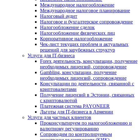
Международное налогообложение
Международное налоговое планирование
Налоговый аудит
Налоговое и бухгалтерское сопровождение
Налогообложение сделок
Налогообложение физических лиц
Корпоративное налогообложение
Чек-лист текущих проблем и актуальных
решений для зарубежных структур
Услуги для IT-бизнеса
Forex деятельность, консультации, получение
необходимых лицензий, сопровождение
Gambling, консультации, получение
необходимых лицензий, сопровождение
Консультации по деятельности, связанной с
криптовалютами
Получение лицензий в Эстонии, связанных
с криптовалютой
Платежная система PAYONEER
Льготы для IT-бизнеса в Армении
Услуги для частных клиентов
Проконсультируем по налогообложению и
валютному регулированию
Сопроводим по контролируемым
иностранным компаниям (КИК)