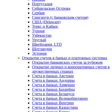
Португалия
Сейшельские Острова
Сербия
Сингапур (c банковским счетом)
США (Delaware)
Теркс и Кайкос
Турция
Узбекистан
Уругвай
Швейцария, LTD
Шотландия
Эстония
Открытие счетов в банках и платежных системах
Открытие банковских счетов за рубежом
Открытие личных и корпоративных счетов в
дружественных странах
Счета в банках Австрии
Счета в банках Андорры
Счета в банках Армении
Счета в банках Бахрейна
Счета в банках Беларуси
Счета в банках Великобритании
Счета в банках Венгрии
Счета в банках Казахстана
Счета в банках Кипра