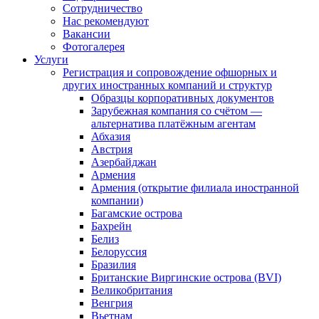
Сотрудничество
Нас рекомендуют
Вакансии
Фотогалерея
Услуги
Регистрация и сопровождение офшорных и
других иностранных компаний и структур
Образцы корпоративных документов
Зарубежная компания со счётом —
альтернатива платёжным агентам
Абхазия
Австрия
Азербайджан
Армения
Армения (открытие филиала иностранной
компании)
Багамские острова
Бахрейн
Белиз
Белоруссия
Бразилия
Британские Виргинские острова (BVI)
Великобритания
Венгрия
Вьетнам