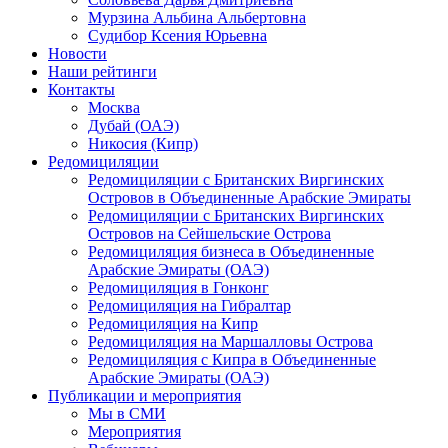
Мурзина Альбина Альбертовна
Судибор Ксения Юрьевна
Новости
Наши рейтинги
Контакты
Москва
Дубай (ОАЭ)
Никосия (Кипр)
Редомициляции
Редомициляции с Британских Виргинских
Островов в Объединенные Арабские Эмираты
Редомициляции с Британских Виргинских
Островов на Сейшельские Острова
Редомициляция бизнеса в Объединенные
Арабские Эмираты (ОАЭ)
Редомициляция в Гонконг
Редомициляция на Гибралтар
Редомициляция на Кипр
Редомициляция на Маршалловы Острова
Редомициляция с Кипра в Объединенные
Арабские Эмираты (ОАЭ)
Публикации и мероприятия
Мы в СМИ
Мероприятия