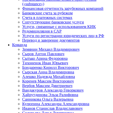
(«substance»)
Финансовая отчетность зарубежных компаний
Банковские счета за рубежом
Счета в платежных системах
Сопутствующие банковские услуги
Услуги, связанные с использованием КИК
Редомициляция в САР
Услуги по регистрации юридических лиц в РФ
Перевод и заверение документов
Команда
Зимянин Михаил Владимирович
Сыров Антон Павлович
Сытько Арина Федоровна
Тихоненок Иван Юрьевич
Бондаренко Кирилл Викторович
Сырская Анна Владимировна
Алешко Надежда Михайловна
Коренев Максим Викторович
Вербов Максим Дмитриевич
Вандакуров Александр Геворкович
Хайрутдинова Эльза Ралифовна
Санникова Ольга Валерьевна
Кулюпина Александра Александровна
Иванов Станислав Владиславович
Соловьева Дарья Дмитриевна