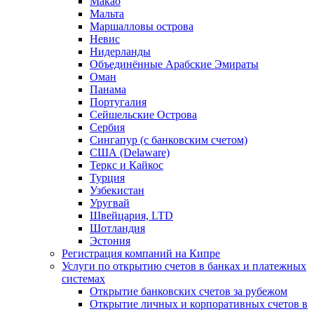
Макао
Мальта
Маршалловы острова
Нeвис
Нидерланды
Объединённые Арабские Эмираты
Оман
Панама
Португалия
Сейшельские Острова
Сербия
Сингапур (c банковским счетом)
США (Delaware)
Теркс и Кайкос
Турция
Узбекистан
Уругвай
Швейцария, LTD
Шотландия
Эстония
Регистрация компаний на Кипре
Услуги по открытию счетов в банках и платежных
системах
Открытие банковских счетов за рубежом
Открытие личных и корпоративных счетов в