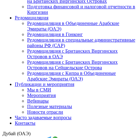
на Британских Виргинских Островах
Подготовка финансовой и налоговой отчетности в
Киргизии
Редомициляция
Редомициляция в Объединенные Арабские
Эмираты (ОАЭ)
Редомициляция в Гонконг
Редомициляция в специальные административные
районы РФ (САР)
Редомициляция с Британских Виргинских
Островов в ОАЭ
Редомициляция с Британских Виргинских
Островов на Сейшельские Острова
Редомициляция с Кипра в Объединенные
Арабские Эмираты (ОАЭ)
Публикации и мероприятия
Мы в СМИ
Мероприятия
Вебинары
Полезные материалы
Новости отрасли
Часто задаваемые вопросы
Контакты
Дубай (ОАЭ)