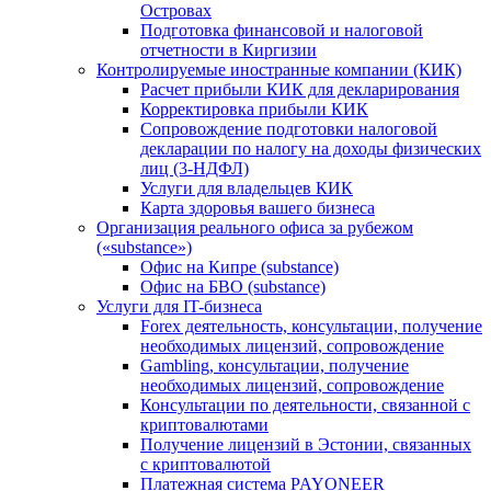
Островах
Подготовка финансовой и налоговой
отчетности в Киргизии
Контролируемые иностранные компании (КИК)
Расчет прибыли КИК для декларирования
Корректировка прибыли КИК
Сопровождение подготовки налоговой
декларации по налогу на доходы физических
лиц (3-НДФЛ)
Услуги для владельцев КИК
Карта здоровья вашего бизнеса
Организация реального офиса за рубежом
(«substance»)
Офис на Кипре (substance)
Офис на БВО (substance)
Услуги для IT-бизнеса
Forex деятельность, консультации, получение
необходимых лицензий, сопровождение
Gambling, консультации, получение
необходимых лицензий, сопровождение
Консультации по деятельности, связанной с
криптовалютами
Получение лицензий в Эстонии, связанных
с криптовалютой
Платежная система PAYONEER