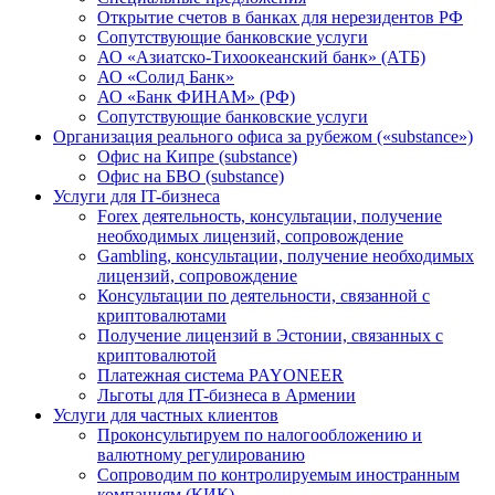
Открытие счетов в банках для нерезидентов РФ
Сопутствующие банковские услуги
АО «Азиатско-Тихоокеанский банк» (АТБ)
АО «Солид Банк»
АО «Банк ФИНАМ» (РФ)
Сопутствующие банковские услуги
Организация реального офиса за рубежом («substance»)
Офис на Кипре (substance)
Офис на БВО (substance)
Услуги для IT-бизнеса
Forex деятельность, консультации, получение
необходимых лицензий, сопровождение
Gambling, консультации, получение необходимых
лицензий, сопровождение
Консультации по деятельности, связанной с
криптовалютами
Получение лицензий в Эстонии, связанных с
криптовалютой
Платежная система PAYONEER
Льготы для IT-бизнеса в Армении
Услуги для частных клиентов
Проконсультируем по налогообложению и
валютному регулированию
Сопроводим по контролируемым иностранным
компаниям (КИК)