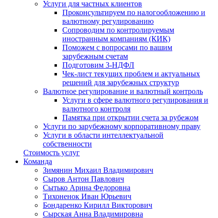
Услуги для частных клиентов
Проконсультируем по налогообложению и
валютному регулированию
Сопроводим по контролируемым
иностранным компаниям (КИК)
Поможем с вопросами по вашим
зарубежным счетам
Подготовим 3-НДФЛ
Чек-лист текущих проблем и актуальных
решений для зарубежных структур
Валютное регулирование и валютный контроль
Услуги в сфере валютного регулирования и
валютного контроля
Памятка при открытии счета за рубежом
Услуги по зарубежному корпоративному праву
Услуги в области интеллектуальной
собственности
Стоимость услуг
Команда
Зимянин Михаил Владимирович
Сыров Антон Павлович
Сытько Арина Федоровна
Тихоненок Иван Юрьевич
Бондаренко Кирилл Викторович
Сырская Анна Владимировна