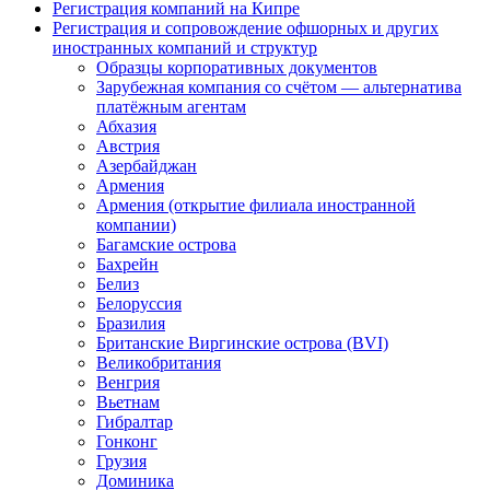
Регистрация компаний на Кипре
Регистрация и сопровождение офшорных и других
иностранных компаний и структур
Образцы корпоративных документов
Зарубежная компания со счётом — альтернатива
платёжным агентам
Абхазия
Австрия
Азербайджан
Армения
Армения (открытие филиала иностранной
компании)
Багамские острова
Бахрейн
Белиз
Белоруссия
Бразилия
Британские Виргинские острова (BVI)
Великобритания
Венгрия
Вьетнам
Гибралтар
Гонконг
Грузия
Доминика