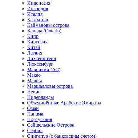
Индонезия
Ирландия
Италия
Казахстан
Каймановы острова
Канада (Ontario)
Кипр
Киргизия
Китай
Латвия
Лихтенштейн
Люксембург
Маврикий (АС)
Макао
Мальта
Маршалловы острова
Нeвис
Нидерланды
Объединённые Арабские Эмираты
Оман
Панама
Португалия
Сейшельские Острова
Сербия
Сингапур (c банковским счетом)