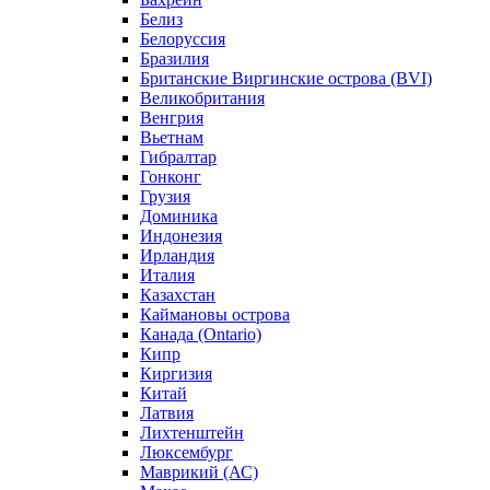
Белиз
Белоруссия
Бразилия
Британские Виргинские острова (BVI)
Великобритания
Венгрия
Вьетнам
Гибралтар
Гонконг
Грузия
Доминика
Индонезия
Ирландия
Италия
Казахстан
Каймановы острова
Канада (Ontario)
Кипр
Киргизия
Китай
Латвия
Лихтенштейн
Люксембург
Маврикий (АС)