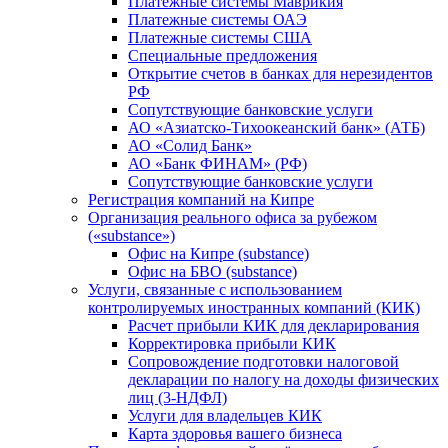
Платежные системы Маврикия
Платежные системы ОАЭ
Платежные системы США
Специальные предложения
Открытие счетов в банках для нерезидентов
РФ
Сопутствующие банковские услуги
АО «Азиатско-Тихоокеанский банк» (АТБ)
АО «Солид Банк»
АО «Банк ФИНАМ» (РФ)
Сопутствующие банковские услуги
Регистрация компаний на Кипре
Организация реального офиса за рубежом
(«substance»)
Офис на Кипре (substance)
Офис на БВО (substance)
Услуги, связанные с использованием
контролируемых иностранных компаний (КИК)
Расчет прибыли КИК для декларирования
Корректировка прибыли КИК
Сопровождение подготовки налоговой
декларации по налогу на доходы физических
лиц (3-НДФЛ)
Услуги для владельцев КИК
Карта здоровья вашего бизнеса