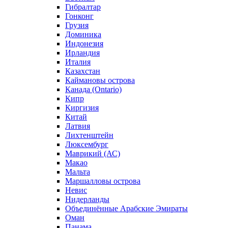
Гибралтар
Гонконг
Грузия
Доминика
Индонезия
Ирландия
Италия
Казахстан
Каймановы острова
Канада (Ontario)
Кипр
Киргизия
Китай
Латвия
Лихтенштейн
Люксембург
Маврикий (АС)
Макао
Мальта
Маршалловы острова
Нeвис
Нидерланды
Объединённые Арабские Эмираты
Оман
Панама