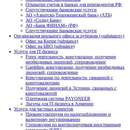
Открытие счетов в банках для нерезидентов РФ
Сопутствующие банковские услуги
АО «Азиатско-Тихоокеанский банк» (АТБ)
АО «Солид Банк»
АО «Банк ФИНАМ» (РФ)
Сопутствующие банковские услуги
Организация реального офиса за рубежом («substance»)
Офис на Кипре (substance)
Офис на БВО (substance)
Услуги для IT-бизнеса
Forex деятельность, консультации, получение
необходимых лицензий, сопровождение
Gambling, консультации, получение необходимых
лицензий, сопровождение
Консультации по деятельности, связанной с
криптовалютами
Получение лицензий в Эстонии, связанных с
криптовалютой
Платежная система PAYONEER
Льготы для IT-бизнеса в Армении
Услуги для частных клиентов
Проконсультируем по налогообложению и
валютному регулированию
Сопроводим по контролируемым иностранным
компаниям (КИК)