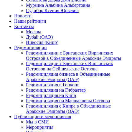
Мурзина Альбина Альбертовна
Судибор Ксения Юрьевна
Новости
Наши рейтинги
Контакты
Москва
Дубай (ОАЭ)
Никосия (Кипр)
Редомициляции
Редомициляции с Британских Виргинских
Островов в Объединенные Арабские Эмираты
Редомициляции с Британских Виргинских
Островов на Сейшельские Острова
Редомициляция бизнеса в Объединенные
Арабские Эмираты (ОАЭ)
Редомициляция в Гонконг
Редомициляция на Гибралтар
Редомициляция на Кипр
Редомициляция на Маршалловы Острова
Редомициляция с Кипра в Объединенные
Арабские Эмираты (ОАЭ)
Публикации и мероприятия
Мы в СМИ
Мероприятия