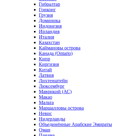
Гибралтар
Гонконг
Грузия
Доминика
Индонезия
Ирландия
Италия
Казахстан
Каймановы острова
Канада (Ontario)
Кипр
Киргизия
Китай
Латвия
Лихтенштейн
Люксембург
Маврикий (АС)
Макао
Мальта
Маршалловы острова
Нeвис
Нидерланды
Объединённые Арабские Эмираты
Оман
Панама