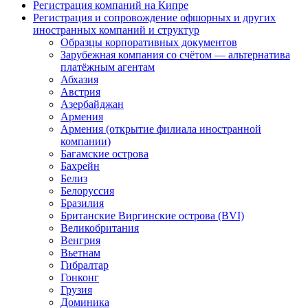
Регистрация компаний на Кипре
Регистрация и сопровождение офшорных и других
иностранных компаний и структур
Образцы корпоративных документов
Зарубежная компания со счётом — альтернатива
платёжным агентам
Абхазия
Австрия
Азербайджан
Армения
Армения (открытие филиала иностранной
компании)
Багамские острова
Бахрейн
Белиз
Белоруссия
Бразилия
Британские Виргинские острова (BVI)
Великобритания
Венгрия
Вьетнам
Гибралтар
Гонконг
Грузия
Доминика