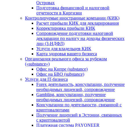
Островах
Подготовка финансовой и налоговой
отчетности в Киргизии
Контролируемые иностранные компании (КИК)
Расчет прибыли КИК для декларирования
Корректировка прибыли КИК
Сопровождение подготовки налоговой
декларации по налогу на доходы физических
лиц (3-НДФЛ)
Услуги для владельцев КИК
Карта здоровья вашего бизнеса
Организация реального офиса за рубежом
(«substance»)
Офис на Кипре (substance)
Офис на БВО (substance)
Услуги для IT-бизнеса
Forex деятельность, консультации, получение
необходимых лицензий, сопровождение
Gambling, консультации, получение
необходимых лицензий, сопровождение
Консультации по деятельности, связанной с
криптовалютами
Получение лицензий в Эстонии, связанных
с криптовалютой
Платежная система PAYONEER