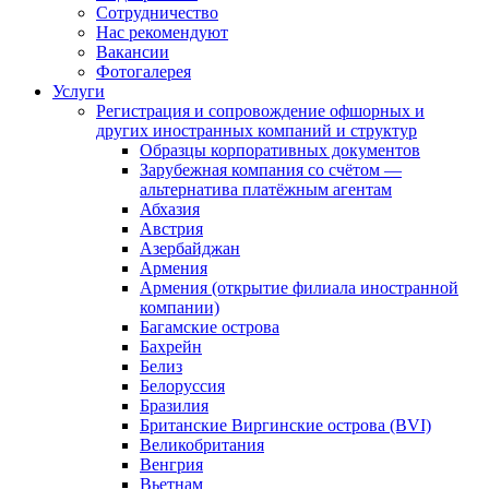
Сотрудничество
Нас рекомендуют
Вакансии
Фотогалерея
Услуги
Регистрация и сопровождение офшорных и
других иностранных компаний и структур
Образцы корпоративных документов
Зарубежная компания со счётом —
альтернатива платёжным агентам
Абхазия
Австрия
Азербайджан
Армения
Армения (открытие филиала иностранной
компании)
Багамские острова
Бахрейн
Белиз
Белоруссия
Бразилия
Британские Виргинские острова (BVI)
Великобритания
Венгрия
Вьетнам