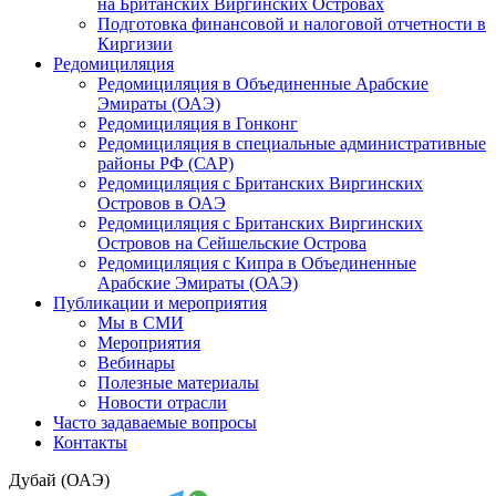
на Британских Виргинских Островах
Подготовка финансовой и налоговой отчетности в
Киргизии
Редомициляция
Редомициляция в Объединенные Арабские
Эмираты (ОАЭ)
Редомициляция в Гонконг
Редомициляция в специальные административные
районы РФ (САР)
Редомициляция с Британских Виргинских
Островов в ОАЭ
Редомициляция с Британских Виргинских
Островов на Сейшельские Острова
Редомициляция с Кипра в Объединенные
Арабские Эмираты (ОАЭ)
Публикации и мероприятия
Мы в СМИ
Мероприятия
Вебинары
Полезные материалы
Новости отрасли
Часто задаваемые вопросы
Контакты
Дубай (ОАЭ)