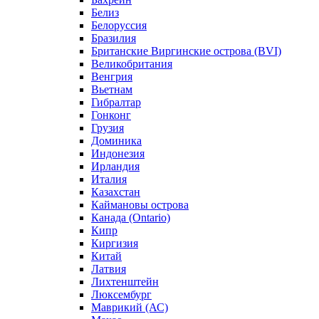
Белиз
Белоруссия
Бразилия
Британские Виргинские острова (BVI)
Великобритания
Венгрия
Вьетнам
Гибралтар
Гонконг
Грузия
Доминика
Индонезия
Ирландия
Италия
Казахстан
Каймановы острова
Канада (Ontario)
Кипр
Киргизия
Китай
Латвия
Лихтенштейн
Люксембург
Маврикий (АС)