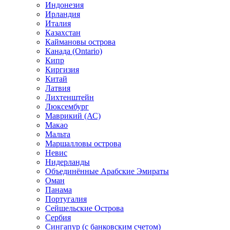
Индонезия
Ирландия
Италия
Казахстан
Каймановы острова
Канада (Ontario)
Кипр
Киргизия
Китай
Латвия
Лихтенштейн
Люксембург
Маврикий (АС)
Макао
Мальта
Маршалловы острова
Нeвис
Нидерланды
Объединённые Арабские Эмираты
Оман
Панама
Португалия
Сейшельские Острова
Сербия
Сингапур (c банковским счетом)