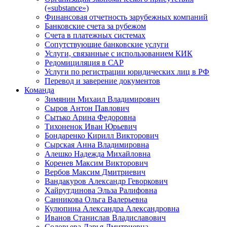
(«substance»)
Финансовая отчетность зарубежных компаний
Банковские счета за рубежом
Счета в платежных системах
Сопутствующие банковские услуги
Услуги, связанные с использованием КИК
Редомициляция в САР
Услуги по регистрации юридических лиц в РФ
Перевод и заверение документов
Команда
Зимянин Михаил Владимирович
Сыров Антон Павлович
Сытько Арина Федоровна
Тихоненок Иван Юрьевич
Бондаренко Кирилл Викторович
Сырская Анна Владимировна
Алешко Надежда Михайловна
Коренев Максим Викторович
Вербов Максим Дмитриевич
Вандакуров Александр Геворкович
Хайрутдинова Эльза Ралифовна
Санникова Ольга Валерьевна
Кулюпина Александра Александровна
Иванов Станислав Владиславович
Соловьева Дарья Дмитриевна