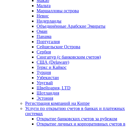
Макао
Мальта
Маршалловы острова
Нeвис
Нидерланды
Объединённые Арабские Эмираты
Оман
Панама
Португалия
Сейшельские Острова
Сербия
Сингапур (c банковским счетом)
США (Delaware)
Теркс и Кайкос
Турция
Узбекистан
Уругвай
Швейцария, LTD
Шотландия
Эстония
Регистрация компаний на Кипре
Услуги по открытию счетов в банках и платежных
системах
Открытие банковских счетов за рубежом
Открытие личных и корпоративных счетов в