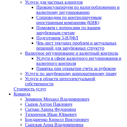
Услуги для частных клиентов
Проконсультируем по налогообложению и
валютному регулированию
Сопроводим по контролируемым
иностранным компаниям (КИК)
Поможем с вопросами по вашим
зарубежным счетам
Подготовим 3-НДФЛ
Чек-лист текущих проблем и актуальных
решений для зарубежных структур
Валютное регулирование и валютный контроль
Услуги в сфере валютного регулирования и
валютного контроля
Памятка при открытии счета за рубежом
Услуги по зарубежному корпоративному праву
Услуги в области интеллектуальной
собственности
Стоимость услуг
Команда
Зимянин Михаил Владимирович
Сыров Антон Павлович
Сытько Арина Федоровна
Тихоненок Иван Юрьевич
Бондаренко Кирилл Викторович
Сырская Анна Владимировна