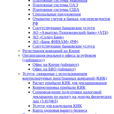
Платежные системы Маврикия
Платежные системы ОАЭ
Платежные системы США
Специальные предложения
Открытие счетов в банках для нерезидентов
РФ
Сопутствующие банковские услуги
АО «Азиатско-Тихоокеанский банк» (АТБ)
АО «Солид Банк»
АО «Банк ФИНАМ» (РФ)
Сопутствующие банковские услуги
Регистрация компаний на Кипре
Организация реального офиса за рубежом
(«substance»)
Офис на Кипре (substance)
Офис на БВО (substance)
Услуги, связанные с использованием
контролируемых иностранных компаний (КИК)
Расчет прибыли КИК для декларирования
Корректировка прибыли КИК
Сопровождение подготовки налоговой
декларации по налогу на доходы физических
лиц (3-НДФЛ)
Услуги для владельцев КИК
Карта здоровья вашего бизнеса