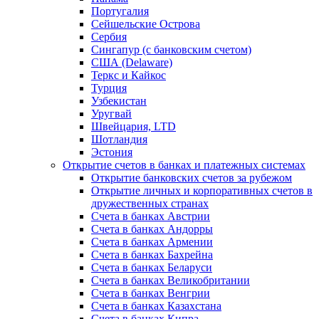
Португалия
Сейшельские Острова
Сербия
Сингапур (c банковским счетом)
США (Delaware)
Теркс и Кайкос
Турция
Узбекистан
Уругвай
Швейцария, LTD
Шотландия
Эстония
Открытие счетов в банках и платежных системах
Открытие банковских счетов за рубежом
Открытие личных и корпоративных счетов в
дружественных странах
Счета в банках Австрии
Счета в банках Андорры
Счета в банках Армении
Счета в банках Бахрейна
Счета в банках Беларуси
Счета в банках Великобритании
Счета в банках Венгрии
Счета в банках Казахстана
Счета в банках Кипра