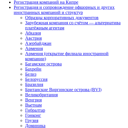
Регистрация компаний на Кипре
Регистрация и сопровождение офшорных и других
иностранных компаний и структур
Образцы корпоративных документов
Зарубежная компания со счётом — альтернатива
платёжным агентам
Абхазия
Австрия
Азербайджан
Армения
Армения (открытие филиала иностранной
компании)
Багамские острова
Бахрейн
Белиз
Белоруссия
Бразилия
Британские Виргинские острова (BVI)
Великобритания
Венгрия
Вьетнам
Гибралтар
Гонконг
Грузия
Доминика