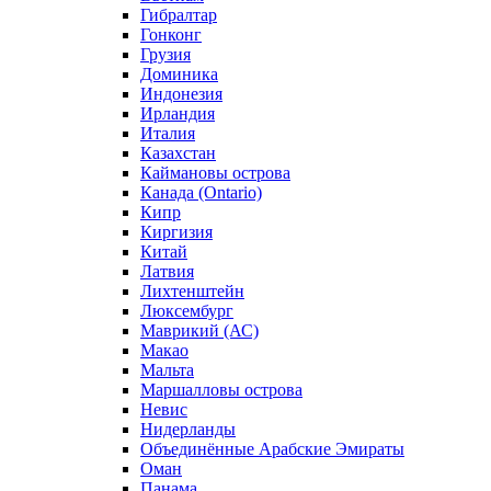
Гибралтар
Гонконг
Грузия
Доминика
Индонезия
Ирландия
Италия
Казахстан
Каймановы острова
Канада (Ontario)
Кипр
Киргизия
Китай
Латвия
Лихтенштейн
Люксембург
Маврикий (АС)
Макао
Мальта
Маршалловы острова
Нeвис
Нидерланды
Объединённые Арабские Эмираты
Оман
Панама