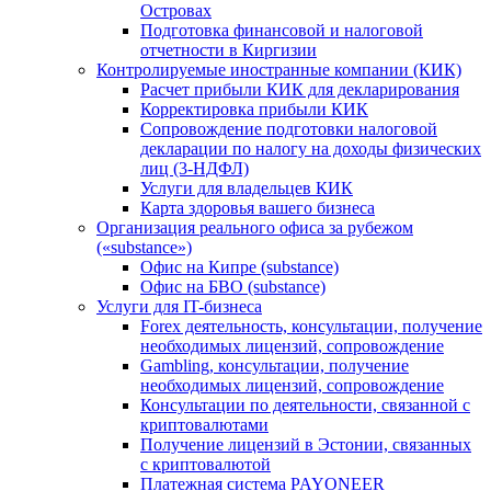
Островах
Подготовка финансовой и налоговой
отчетности в Киргизии
Контролируемые иностранные компании (КИК)
Расчет прибыли КИК для декларирования
Корректировка прибыли КИК
Сопровождение подготовки налоговой
декларации по налогу на доходы физических
лиц (3-НДФЛ)
Услуги для владельцев КИК
Карта здоровья вашего бизнеса
Организация реального офиса за рубежом
(«substance»)
Офис на Кипре (substance)
Офис на БВО (substance)
Услуги для IT-бизнеса
Forex деятельность, консультации, получение
необходимых лицензий, сопровождение
Gambling, консультации, получение
необходимых лицензий, сопровождение
Консультации по деятельности, связанной с
криптовалютами
Получение лицензий в Эстонии, связанных
с криптовалютой
Платежная система PAYONEER