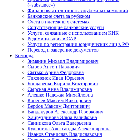
(«substance»)
Финансовая отчетность зарубежных компаний
Банковские счета за рубежом
Счета в платежных системах
Сопутствующие банковские услуги
Услуги, связанные с использованием КИК
Редомициляция в САР
Услуги по регистрации юридических лиц в РФ
Перевод и заверение документов
Команда
Зимянин Михаил Владимирович
Сыров Антон Павлович
Сытько Арина Федоровна
Тихоненок Иван Юрьевич
Бондаренко Кирилл Викторович
Сырская Анна Владимировна
Алешко Надежда Михайловна
Коренев Максим Викторович
Вербов Максим Дмитриевич
Вандакуров Александр Геворкович
Хайрутдинова Эльза Ралифовна
Санникова Ольга Валерьевна
Кулюпина Александра Александровна
Иванов Станислав Владиславович
Соловьева Дарья Дмитриевна