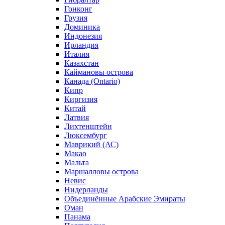
Гонконг
Грузия
Доминика
Индонезия
Ирландия
Италия
Казахстан
Каймановы острова
Канада (Ontario)
Кипр
Киргизия
Китай
Латвия
Лихтенштейн
Люксембург
Маврикий (АС)
Макао
Мальта
Маршалловы острова
Нeвис
Нидерланды
Объединённые Арабские Эмираты
Оман
Панама