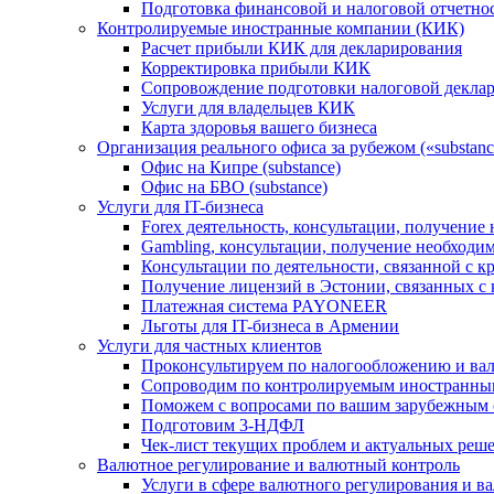
Подготовка финансовой и налоговой отчетно
Контролируемые иностранные компании (КИК)
Расчет прибыли КИК для декларирования
Корректировка прибыли КИК
Сопровождение подготовки налоговой деклар
Услуги для владельцев КИК
Карта здоровья вашего бизнеса
Организация реального офиса за рубежом («substanc
Офис на Кипре (substance)
Офис на БВО (substance)
Услуги для IT-бизнеса
Forex деятельность, консультации, получени
Gambling, консультации, получение необход
Консультации по деятельности, связанной с 
Получение лицензий в Эстонии, связанных с
Платежная система PAYONEER
Льготы для IT-бизнеса в Армении
Услуги для частных клиентов
Проконсультируем по налогообложению и ва
Сопроводим по контролируемым иностранны
Поможем с вопросами по вашим зарубежным 
Подготовим 3-НДФЛ
Чек-лист текущих проблем и актуальных реш
Валютное регулирование и валютный контроль
Услуги в сфере валютного регулирования и в