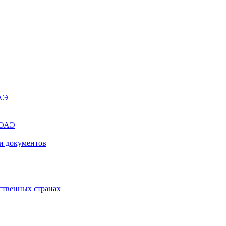
ОАЭ
 ОАЭ
и документов
ственных странах