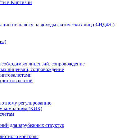
сти в Киргизии
ации по налогу на доходы физических лиц (3-НДФЛ)
e»)
е необходимых лицензий, сопровождение
имых лицензий, сопровождение
криптовалютами
 криптовалютой
лютному регулированию
м компаниям (КИК)
счетам
ений для зарубежных структур
алютного контроля