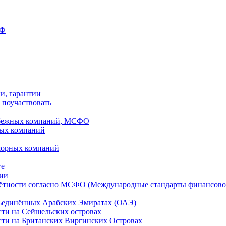
РФ
ки, гарантии
 поучаствовать
рубежных компаний, МСФО
ных компаний
шорных компаний
ге
дии
чётности согласно МСФО (Международные стандарты финансово
бъединённых Арабских Эмиратах (ОАЭ)
сти на Сейшельских островах
сти на Британских Виргинских Островах