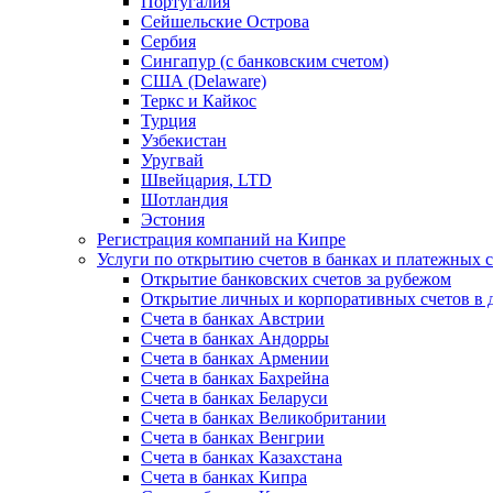
Португалия
Сейшельские Острова
Сербия
Сингапур (c банковским счетом)
США (Delaware)
Теркс и Кайкос
Турция
Узбекистан
Уругвай
Швейцария, LTD
Шотландия
Эстония
Регистрация компаний на Кипре
Услуги по открытию счетов в банках и платежных 
Открытие банковских счетов за рубежом
Открытие личных и корпоративных счетов в 
Счета в банках Австрии
Счета в банках Андорры
Счета в банках Армении
Счета в банках Бахрейна
Счета в банках Беларуси
Счета в банках Великобритании
Счета в банках Венгрии
Счета в банках Казахстана
Счета в банках Кипра