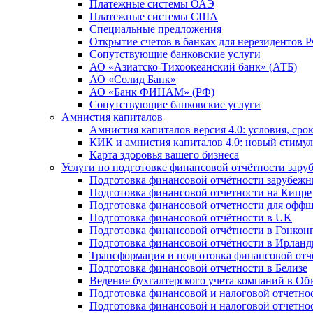
Платежные системы ОАЭ
Платежные системы США
Специальные предложения
Открытие счетов в банках для нерезидентов 
Сопутствующие банковские услуги
АО «Азиатско-Тихоокеанский банк» (АТБ)
АО «Солид Банк»
АО «Банк ФИНАМ» (РФ)
Сопутствующие банковские услуги
Амнистия капиталов
Амнистия капиталов версия 4.0: условия, сро
КИК и амнистия капиталов 4.0: новый стимул
Карта здоровья вашего бизнеса
Услуги по подготовке финансовой отчётности за
Подготовка финансовой отчётности зарубеж
Подготовка финансовой отчетности на Кипре
Подготовка финансовой отчетности для офф
Подготовка финансовой отчётности в UK
Подготовка финансовой отчётности в Гонкон
Подготовка финансовой отчётности в Ирлан
Трансформация и подготовка финансовой от
Подготовка финансовой отчетности в Белизе
Ведение бухгалтерского учета компаний в О
Подготовка финансовой и налоговой отчетно
Подготовка финансовой и налоговой отчетно