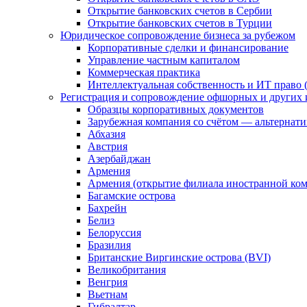
Открытие банковских счетов в Сербии
Открытие банковских счетов в Турции
Юридическое сопровождение бизнеса за рубежом
Корпоративные сделки и финансирование
Управление частным капиталом
Коммерческая практика
Интеллектуальная собственность и ИТ право (
Регистрация и сопровождение офшорных и других 
Образцы корпоративных документов
Зарубежная компания со счётом — альтернат
Абхазия
Австрия
Азербайджан
Армения
Армения (открытие филиала иностранной ко
Багамские острова
Бахрейн
Белиз
Белоруссия
Бразилия
Британские Виргинские острова (BVI)
Великобритания
Венгрия
Вьетнам
Гибралтар