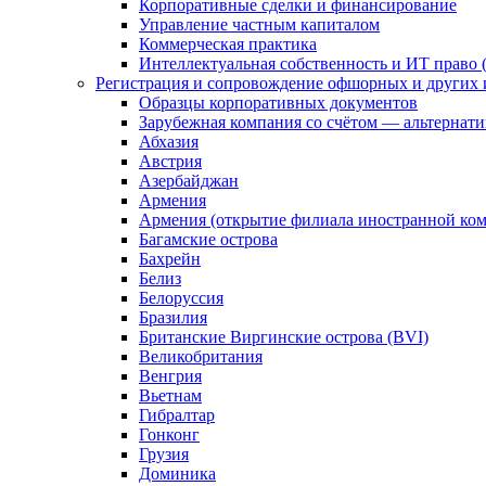
Корпоративные сделки и финансирование
Управление частным капиталом
Коммерческая практика
Интеллектуальная собственность и ИТ право (
Регистрация и сопровождение офшорных и других 
Образцы корпоративных документов
Зарубежная компания со счётом — альтернат
Абхазия
Австрия
Азербайджан
Армения
Армения (открытие филиала иностранной ко
Багамские острова
Бахрейн
Белиз
Белоруссия
Бразилия
Британские Виргинские острова (BVI)
Великобритания
Венгрия
Вьетнам
Гибралтар
Гонконг
Грузия
Доминика