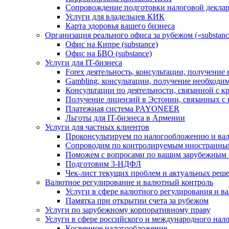
Сопровождение подготовки налоговой деклар
Услуги для владельцев КИК
Карта здоровья вашего бизнеса
Организация реального офиса за рубежом («substanc
Офис на Кипре (substance)
Офис на БВО (substance)
Услуги для IT-бизнеса
Forex деятельность, консультации, получени
Gambling, консультации, получение необход
Консультации по деятельности, связанной с 
Получение лицензий в Эстонии, связанных с
Платежная система PAYONEER
Льготы для IT-бизнеса в Армении
Услуги для частных клиентов
Проконсультируем по налогообложению и ва
Сопроводим по контролируемым иностранны
Поможем с вопросами по вашим зарубежным 
Подготовим 3-НДФЛ
Чек-лист текущих проблем и актуальных реш
Валютное регулирование и валютный контроль
Услуги в сфере валютного регулирования и в
Памятка при открытии счета за рубежом
Услуги по зарубежному корпоративному праву
Услуги в сфере российского и международного нал
Косвенное налогообложение