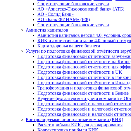
Сопутствующие банковские услуги
АО «Азиатско-Тихоокеанский банк» (АТБ)
АО «Солид Банк»
АО «Банк ФИНАМ» (РФ)
Сопутствующие банковские услуги
Амнистия капиталов
Амнистия капиталов версия 4.0: условия, сро
КИК и амнистия капиталов 4.0: новый стимул
Карта здоровья вашего бизнеса
Услуги по подготовке финансовой отчётности за
Подготовка финансовой отчётности зарубеж
Подготовка финансовой отчетности на Кипре
Подготовка финансовой отчетности для офф
Подготовка финансовой отчётности в UK
Подготовка финансовой отчётности в Гонкон
Подготовка финансовой отчётности в Ирлан
Трансформация и подготовка финансовой от
Подготовка финансовой отчетности в Белизе
Ведение бухгалтерского учета компаний в О
Подготовка финансовой и налоговой отчетно
Подготовка финансовой и налоговой отчетно
Подготовка финансовой и налоговой отчетно
Контролируемые иностранные компании (КИК)
Расчет прибыли КИК для декларирования
Корректировка прибыли КИК