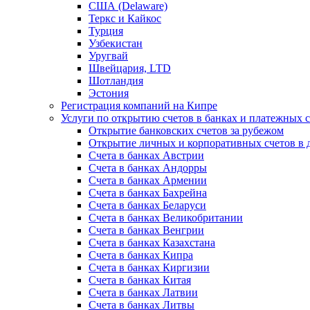
США (Delaware)
Теркс и Кайкос
Турция
Узбекистан
Уругвай
Швейцария, LTD
Шотландия
Эстония
Регистрация компаний на Кипре
Услуги по открытию счетов в банках и платежных 
Открытие банковских счетов за рубежом
Открытие личных и корпоративных счетов в 
Счета в банках Австрии
Счета в банках Андорры
Счета в банках Армении
Счета в банках Бахрейна
Счета в банках Беларуси
Счета в банках Великобритании
Счета в банках Венгрии
Счета в банках Казахстана
Счета в банках Кипра
Счета в банках Киргизии
Счета в банках Китая
Счета в банках Латвии
Счета в банках Литвы