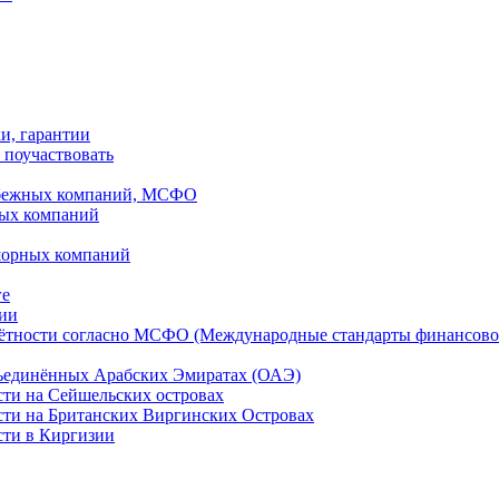
ки, гарантии
 поучаствовать
рубежных компаний, МСФО
ных компаний
шорных компаний
ге
дии
чётности согласно МСФО (Международные стандарты финансово
бъединённых Арабских Эмиратах (ОАЭ)
сти на Сейшельских островах
сти на Британских Виргинских Островах
сти в Киргизии