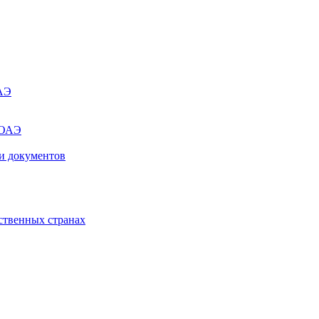
ОАЭ
 ОАЭ
и документов
ственных странах