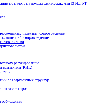
ации по налогу на доходы физических лиц (3-НДФЛ)
e»)
е необходимых лицензий, сопровождение
имых лицензий, сопровождение
криптовалютами
 криптовалютой
лютному регулированию
м компаниям (КИК)
счетам
ений для зарубежных структур
алютного контроля
огообложения