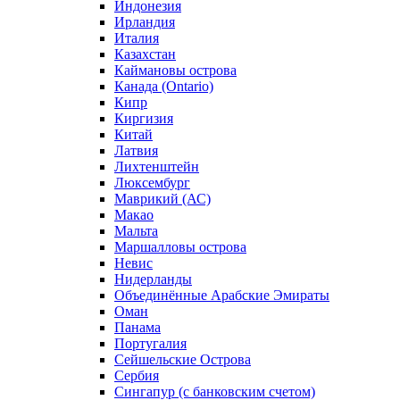
Индонезия
Ирландия
Италия
Казахстан
Каймановы острова
Канада (Ontario)
Кипр
Киргизия
Китай
Латвия
Лихтенштейн
Люксембург
Маврикий (АС)
Макао
Мальта
Маршалловы острова
Нeвис
Нидерланды
Объединённые Арабские Эмираты
Оман
Панама
Португалия
Сейшельские Острова
Сербия
Сингапур (c банковским счетом)