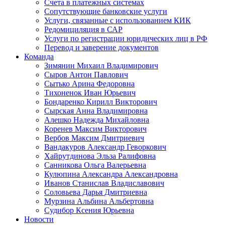
Счета в платежных системах
Сопутствующие банковские услуги
Услуги, связанные с использованием КИК
Редомициляция в САР
Услуги по регистрации юридических лиц в РФ
Перевод и заверение документов
Команда
Зимянин Михаил Владимирович
Сыров Антон Павлович
Сытько Арина Федоровна
Тихоненок Иван Юрьевич
Бондаренко Кирилл Викторович
Сырская Анна Владимировна
Алешко Надежда Михайловна
Коренев Максим Викторович
Вербов Максим Дмитриевич
Вандакуров Александр Геворкович
Хайрутдинова Эльза Ралифовна
Санникова Ольга Валерьевна
Кулюпина Александра Александровна
Иванов Станислав Владиславович
Соловьева Дарья Дмитриевна
Мурзина Альбина Альбертовна
Судибор Ксения Юрьевна
Новости