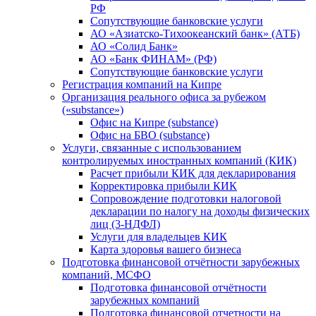
РФ
Сопутствующие банковские услуги
АО «Азиатско-Тихоокеанский банк» (АТБ)
АО «Солид Банк»
АО «Банк ФИНАМ» (РФ)
Сопутствующие банковские услуги
Регистрация компаний на Кипре
Организация реального офиса за рубежом
(«substance»)
Офис на Кипре (substance)
Офис на БВО (substance)
Услуги, связанные с использованием
контролируемых иностранных компаний (КИК)
Расчет прибыли КИК для декларирования
Корректировка прибыли КИК
Сопровождение подготовки налоговой
декларации по налогу на доходы физических
лиц (3-НДФЛ)
Услуги для владельцев КИК
Карта здоровья вашего бизнеса
Подготовка финансовой отчётности зарубежных
компаний, МСФО
Подготовка финансовой отчётности
зарубежных компаний
Подготовка финансовой отчетности на