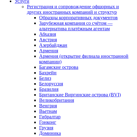
Услуги
Регистрация и сопровождение офшорных и
других иностранных компаний и структур
Образцы корпоративных документов
Зарубежная компания со счётом —
альтернатива платёжным агентам
Абхазия
Австрия
Азербайджан
Армения
Армения (открытие филиала иностранной
компании)
Багамские острова
Бахрейн
Белиз
Белоруссия
Бразилия
Британские Виргинские острова (BVI)
Великобритания
Венгрия
Вьетнам
Гибралтар
Гонконг
Грузия
Доминика