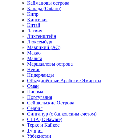
Каймановы острова
Канада (Ontario)
Кипр
Киргизия
Китай
Латвия
Лихтенштейн
Люксембург
Маврикий (АС)
Макао
Мальта
Маршалловы острова
Нeвис
Нидерланды
Объединённые Арабские Эмираты
Оман
Панама
Португалия
Сейшельские Острова
Сербия
Сингапур (c банковским счетом)
США (Delaware)
Теркс и Кайкос
Турция
Узбекистан