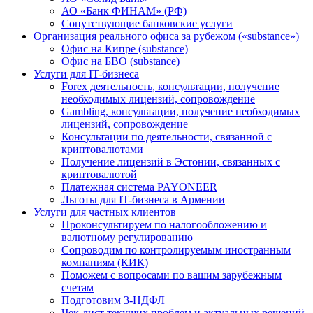
АО «Банк ФИНАМ» (РФ)
Сопутствующие банковские услуги
Организация реального офиса за рубежом («substance»)
Офис на Кипре (substance)
Офис на БВО (substance)
Услуги для IT-бизнеса
Forex деятельность, консультации, получение
необходимых лицензий, сопровождение
Gambling, консультации, получение необходимых
лицензий, сопровождение
Консультации по деятельности, связанной с
криптовалютами
Получение лицензий в Эстонии, связанных с
криптовалютой
Платежная система PAYONEER
Льготы для IT-бизнеса в Армении
Услуги для частных клиентов
Проконсультируем по налогообложению и
валютному регулированию
Сопроводим по контролируемым иностранным
компаниям (КИК)
Поможем с вопросами по вашим зарубежным
счетам
Подготовим 3-НДФЛ
Чек-лист текущих проблем и актуальных решений