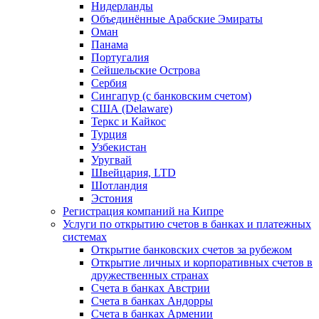
Нидерланды
Объединённые Арабские Эмираты
Оман
Панама
Португалия
Сейшельские Острова
Сербия
Сингапур (c банковским счетом)
США (Delaware)
Теркс и Кайкос
Турция
Узбекистан
Уругвай
Швейцария, LTD
Шотландия
Эстония
Регистрация компаний на Кипре
Услуги по открытию счетов в банках и платежных
системах
Открытие банковских счетов за рубежом
Открытие личных и корпоративных счетов в
дружественных странах
Счета в банках Австрии
Счета в банках Андорры
Счета в банках Армении