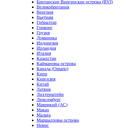
Британские Виргинские острова (BVI)
Великобритания
Венгрия
Вьетнам
Гибралтар
Гонконг
Грузия
Доминика
Индонезия
Ирландия
Италия
Казахстан
Каймановы острова
Канада (Ontario)
Кипр
Киргизия
Китай
Латвия
Лихтенштейн
Люксембург
Маврикий (АС)
Макао
Мальта
Маршалловы острова
Нeвис