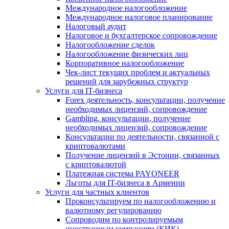
Международное налогообложение
Международное налоговое планирование
Налоговый аудит
Налоговое и бухгалтерское сопровождение
Налогообложение сделок
Налогообложение физических лиц
Корпоративное налогообложение
Чек-лист текущих проблем и актуальных
решений для зарубежных структур
Услуги для IT-бизнеса
Forex деятельность, консультации, получение
необходимых лицензий, сопровождение
Gambling, консультации, получение
необходимых лицензий, сопровождение
Консультации по деятельности, связанной с
криптовалютами
Получение лицензий в Эстонии, связанных
с криптовалютой
Платежная система PAYONEER
Льготы для IT-бизнеса в Армении
Услуги для частных клиентов
Проконсультируем по налогообложению и
валютному регулированию
Сопроводим по контролируемым
иностранным компаниям (КИК)