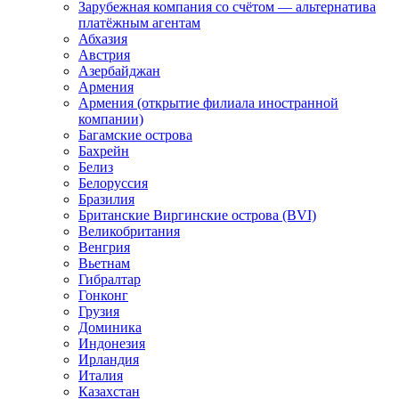
Зарубежная компания со счётом — альтернатива
платёжным агентам
Абхазия
Австрия
Азербайджан
Армения
Армения (открытие филиала иностранной
компании)
Багамские острова
Бахрейн
Белиз
Белоруссия
Бразилия
Британские Виргинские острова (BVI)
Великобритания
Венгрия
Вьетнам
Гибралтар
Гонконг
Грузия
Доминика
Индонезия
Ирландия
Италия
Казахстан