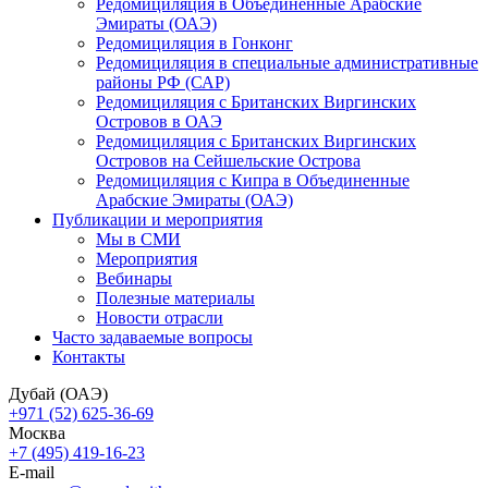
Редомициляция в Объединенные Арабские
Эмираты (ОАЭ)
Редомициляция в Гонконг
Редомициляция в специальные административные
районы РФ (САР)
Редомициляция с Британских Виргинских
Островов в ОАЭ
Редомициляция с Британских Виргинских
Островов на Сейшельские Острова
Редомициляция с Кипра в Объединенные
Арабские Эмираты (ОАЭ)
Публикации и мероприятия
Мы в СМИ
Мероприятия
Вебинары
Полезные материалы
Новости отрасли
Часто задаваемые вопросы
Контакты
Дубай (ОАЭ)
+971 (52) 625-36-69
Москва
+7 (495) 419-16-23
E-mail