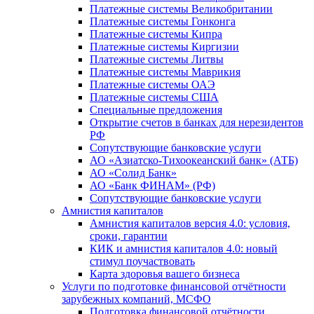
Платежные системы Великобритании
Платежные системы Гонконга
Платежные системы Кипра
Платежные системы Киргизии
Платежные системы Литвы
Платежные системы Маврикия
Платежные системы ОАЭ
Платежные системы США
Специальные предложения
Открытие счетов в банках для нерезидентов
РФ
Сопутствующие банковские услуги
АО «Азиатско-Тихоокеанский банк» (АТБ)
АО «Солид Банк»
АО «Банк ФИНАМ» (РФ)
Сопутствующие банковские услуги
Амнистия капиталов
Амнистия капиталов версия 4.0: условия,
сроки, гарантии
КИК и амнистия капиталов 4.0: новый
стимул поучаствовать
Карта здоровья вашего бизнеса
Услуги по подготовке финансовой отчётности
зарубежных компаний, МСФО
Подготовка финансовой отчётности