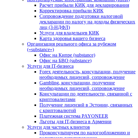
Расчет прибыли КИК для декларирования
Корректировка прибыли КИК
Сопровождение подготовки налоговой
декларации по налогу на доходы физических
лиц (3-НДФЛ)
Услуги для владельцев КИК
Карта здоровья вашего бизнеса
Организация реального офиса за рубежом
(«substance»)
Офис на Кипре (substance)
Офис на БВО (substance)
Услуги для IT-бизнеса
Forex деятельность, консультации, получение
необходимых лицензий, сопровождение
Gambling, консультации, получение
необходимых лицензий, сопровождение
Консультации по деятельности, связанной с
криптовалютами
Получение лицензий в Эстонии, связанных
с криптовалютой
Платежная система PAYONEER
Льготы для IT-бизнеса в Армении
Услуги для частных клиентов
Проконсультируем по налогообложению и