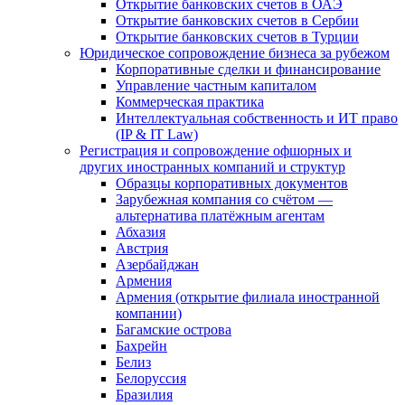
Открытие банковских счетов в ОАЭ
Открытие банковских счетов в Сербии
Открытие банковских счетов в Турции
Юридическое сопровождение бизнеса за рубежом
Корпоративные сделки и финансирование
Управление частным капиталом
Коммерческая практика
Интеллектуальная собственность и ИТ право
(IP & IT Law)
Регистрация и сопровождение офшорных и
других иностранных компаний и структур
Образцы корпоративных документов
Зарубежная компания со счётом —
альтернатива платёжным агентам
Абхазия
Австрия
Азербайджан
Армения
Армения (открытие филиала иностранной
компании)
Багамские острова
Бахрейн
Белиз
Белоруссия
Бразилия