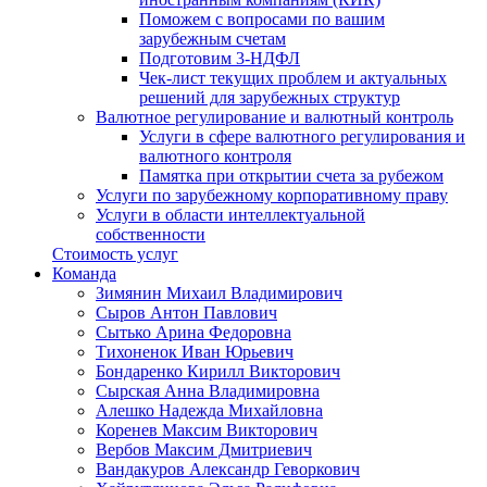
Поможем с вопросами по вашим
зарубежным счетам
Подготовим 3-НДФЛ
Чек-лист текущих проблем и актуальных
решений для зарубежных структур
Валютное регулирование и валютный контроль
Услуги в сфере валютного регулирования и
валютного контроля
Памятка при открытии счета за рубежом
Услуги по зарубежному корпоративному праву
Услуги в области интеллектуальной
собственности
Стоимость услуг
Команда
Зимянин Михаил Владимирович
Сыров Антон Павлович
Сытько Арина Федоровна
Тихоненок Иван Юрьевич
Бондаренко Кирилл Викторович
Сырская Анна Владимировна
Алешко Надежда Михайловна
Коренев Максим Викторович
Вербов Максим Дмитриевич
Вандакуров Александр Геворкович