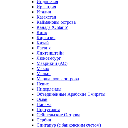
Индонезия
Ирландия
Италия
Казахстан
Каймановы острова
Канада (Ontario)
Кипр
Киргизия
Китай
Латвия
Лихтенштейн
Люксембург
Маврикий (АС)
Макао
Мальта
Маршалловы острова
Нeвис
Нидерланды
Объединённые Арабские Эмираты
Оман
Панама
Португалия
Сейшельские Острова
Сербия
Сингапур (c банковским счетом)