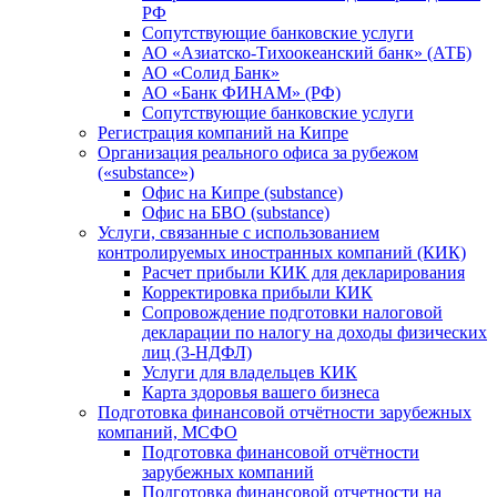
РФ
Сопутствующие банковские услуги
АО «Азиатско-Тихоокеанский банк» (АТБ)
АО «Солид Банк»
АО «Банк ФИНАМ» (РФ)
Сопутствующие банковские услуги
Регистрация компаний на Кипре
Организация реального офиса за рубежом
(«substance»)
Офис на Кипре (substance)
Офис на БВО (substance)
Услуги, связанные с использованием
контролируемых иностранных компаний (КИК)
Расчет прибыли КИК для декларирования
Корректировка прибыли КИК
Сопровождение подготовки налоговой
декларации по налогу на доходы физических
лиц (3-НДФЛ)
Услуги для владельцев КИК
Карта здоровья вашего бизнеса
Подготовка финансовой отчётности зарубежных
компаний, МСФО
Подготовка финансовой отчётности
зарубежных компаний
Подготовка финансовой отчетности на