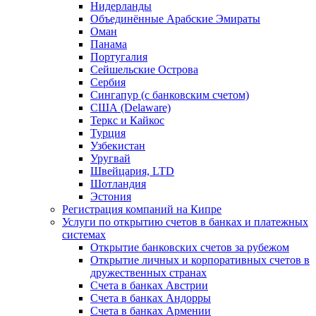
Нидерланды
Объединённые Арабские Эмираты
Оман
Панама
Португалия
Сейшельские Острова
Сербия
Сингапур (c банковским счетом)
США (Delaware)
Теркс и Кайкос
Турция
Узбекистан
Уругвай
Швейцария, LTD
Шотландия
Эстония
Регистрация компаний на Кипре
Услуги по открытию счетов в банках и платежных
системах
Открытие банковских счетов за рубежом
Открытие личных и корпоративных счетов в
дружественных странах
Счета в банках Австрии
Счета в банках Андорры
Счета в банках Армении