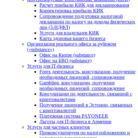
Расчет прибыли КИК для декларирования
Корректировка прибыли КИК
Сопровождение подготовки налоговой
декларации по налогу на доходы физических
лиц (3-НДФЛ)
Услуги для владельцев КИК
Карта здоровья вашего бизнеса
Организация реального офиса за рубежом
(«substance»)
Офис на Кипре (substance)
Офис на БВО (substance)
Услуги для IT-бизнеса
Forex деятельность, консультации, получение
необходимых лицензий, сопровождение
Gambling, консультации, получение
необходимых лицензий, сопровождение
Консультации по деятельности, связанной с
криптовалютами
Получение лицензий в Эстонии, связанных
с криптовалютой
Платежная система PAYONEER
Льготы для IT-бизнеса в Армении
Услуги для частных клиентов
Проконсультируем по налогообложению и