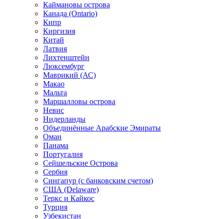
Каймановы острова
Канада (Ontario)
Кипр
Киргизия
Китай
Латвия
Лихтенштейн
Люксембург
Маврикий (АС)
Макао
Мальта
Маршалловы острова
Нeвис
Нидерланды
Объединённые Арабские Эмираты
Оман
Панама
Португалия
Сейшельские Острова
Сербия
Сингапур (c банковским счетом)
США (Delaware)
Теркс и Кайкос
Турция
Узбекистан