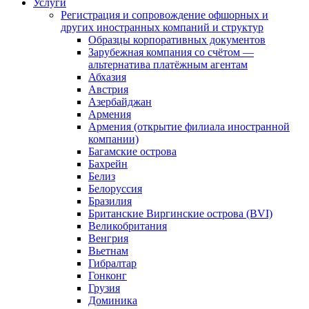
Услуги
Регистрация и сопровождение офшорных и
других иностранных компаний и структур
Образцы корпоративных документов
Зарубежная компания со счётом —
альтернатива платёжным агентам
Абхазия
Австрия
Азербайджан
Армения
Армения (открытие филиала иностранной
компании)
Багамские острова
Бахрейн
Белиз
Белоруссия
Бразилия
Британские Виргинские острова (BVI)
Великобритания
Венгрия
Вьетнам
Гибралтар
Гонконг
Грузия
Доминика