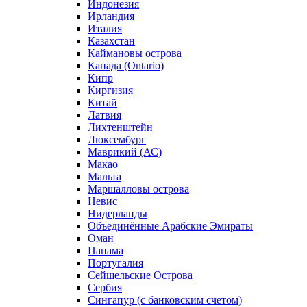
Индонезия
Ирландия
Италия
Казахстан
Каймановы острова
Канада (Ontario)
Кипр
Киргизия
Китай
Латвия
Лихтенштейн
Люксембург
Маврикий (АС)
Макао
Мальта
Маршалловы острова
Нeвис
Нидерланды
Объединённые Арабские Эмираты
Оман
Панама
Португалия
Сейшельские Острова
Сербия
Сингапур (c банковским счетом)