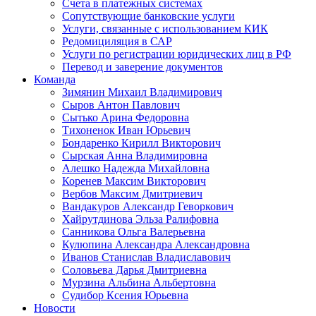
Счета в платежных системах
Сопутствующие банковские услуги
Услуги, связанные с использованием КИК
Редомициляция в САР
Услуги по регистрации юридических лиц в РФ
Перевод и заверение документов
Команда
Зимянин Михаил Владимирович
Сыров Антон Павлович
Сытько Арина Федоровна
Тихоненок Иван Юрьевич
Бондаренко Кирилл Викторович
Сырская Анна Владимировна
Алешко Надежда Михайловна
Коренев Максим Викторович
Вербов Максим Дмитриевич
Вандакуров Александр Геворкович
Хайрутдинова Эльза Ралифовна
Санникова Ольга Валерьевна
Кулюпина Александра Александровна
Иванов Станислав Владиславович
Соловьева Дарья Дмитриевна
Мурзина Альбина Альбертовна
Судибор Ксения Юрьевна
Новости