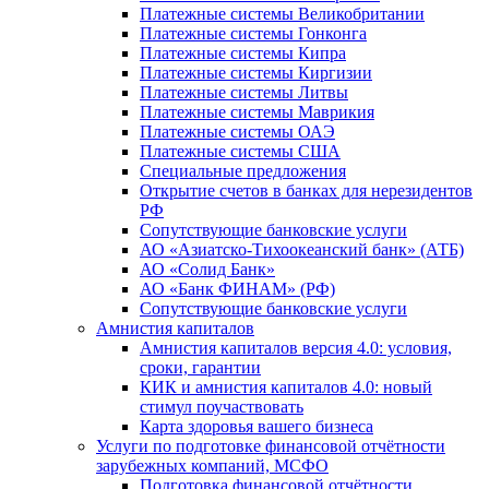
Платежные системы Великобритании
Платежные системы Гонконга
Платежные системы Кипра
Платежные системы Киргизии
Платежные системы Литвы
Платежные системы Маврикия
Платежные системы ОАЭ
Платежные системы США
Специальные предложения
Открытие счетов в банках для нерезидентов
РФ
Сопутствующие банковские услуги
АО «Азиатско-Тихоокеанский банк» (АТБ)
АО «Солид Банк»
АО «Банк ФИНАМ» (РФ)
Сопутствующие банковские услуги
Амнистия капиталов
Амнистия капиталов версия 4.0: условия,
сроки, гарантии
КИК и амнистия капиталов 4.0: новый
стимул поучаствовать
Карта здоровья вашего бизнеса
Услуги по подготовке финансовой отчётности
зарубежных компаний, МСФО
Подготовка финансовой отчётности