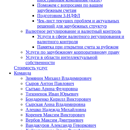
Поможем с вопросами по вашим
зарубежным счетам
Подготовим 3-НДФЛ
Чек-лист текущих проблем и актуальных
решений для зарубежных структур
Валютное регулирование и валютный контроль
Услуги в сфере валютного регулирования и
валютного контроля
Памятка при открытии счета за рубежом
Услуги по зарубежному корпоративному праву
Услуги в области интеллектуальной
собственности
Стоимость услуг
Команда
Зимянин Михаил Владимирович
Сыров Антон Павлович
Сытько Арина Федоровна
Тихоненок Иван Юрьевич
Бондаренко Кирилл Викторович
Сырская Анна Владимировна
Алешко Надежда Михайловна
Коренев Максим Викторович
Вербов Максим Дмитриевич
Вандакуров Александр Геворкович