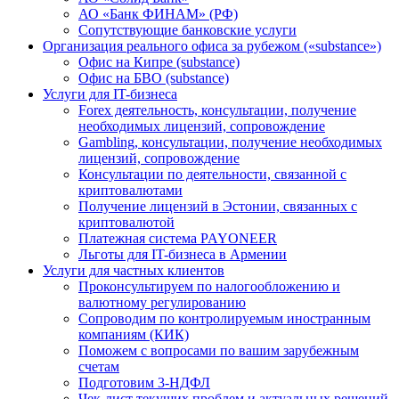
АО «Банк ФИНАМ» (РФ)
Сопутствующие банковские услуги
Организация реального офиса за рубежом («substance»)
Офис на Кипре (substance)
Офис на БВО (substance)
Услуги для IT-бизнеса
Forex деятельность, консультации, получение
необходимых лицензий, сопровождение
Gambling, консультации, получение необходимых
лицензий, сопровождение
Консультации по деятельности, связанной с
криптовалютами
Получение лицензий в Эстонии, связанных с
криптовалютой
Платежная система PAYONEER
Льготы для IT-бизнеса в Армении
Услуги для частных клиентов
Проконсультируем по налогообложению и
валютному регулированию
Сопроводим по контролируемым иностранным
компаниям (КИК)
Поможем с вопросами по вашим зарубежным
счетам
Подготовим 3-НДФЛ
Чек-лист текущих проблем и актуальных решений