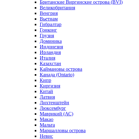
Британские Виргинские острова (BVI)
Великобритания
Венгрия
Вьетнам
Гибралтар
Гонконг
Грузия
Доминика
Индонезия
Ирландия
Италия
Казахстан
Каймановы острова
Канада (Ontario)
Кипр
Киргизия
Китай
Латвия
Лихтенштейн
Люксембург
Маврикий (АС)
Макао
Мальта
Маршалловы острова
Нeвис