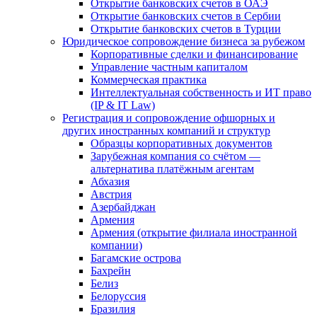
Открытие банковских счетов в ОАЭ
Открытие банковских счетов в Сербии
Открытие банковских счетов в Турции
Юридическое сопровождение бизнеса за рубежом
Корпоративные сделки и финансирование
Управление частным капиталом
Коммерческая практика
Интеллектуальная собственность и ИТ право
(IP & IT Law)
Регистрация и сопровождение офшорных и
других иностранных компаний и структур
Образцы корпоративных документов
Зарубежная компания со счётом —
альтернатива платёжным агентам
Абхазия
Австрия
Азербайджан
Армения
Армения (открытие филиала иностранной
компании)
Багамские острова
Бахрейн
Белиз
Белоруссия
Бразилия