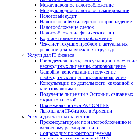
Международное налогообложение
Международное налоговое планирование
Налоговый аудит
Налоговое и бухгалтерское сопровождение
Налогообложение сделок
Налогообложение физических лиц
Корпоративное налогообложение
Чек-лист текущих проблем и актуальных
решений для зарубежных структур
Услуги для IT-бизнеса
Forex деятельность, консультации, получение
необходимых лицензий, сопровождение
Gambling, консультации, получение
необходимых лицензий, сопровождение
Консультации по деятельности, связанной с
криптовалютами
Получение лицензий в Эстонии, связанных
с криптовалютой
Платежная система PAYONEER
Льготы для IT-бизнеса в Армении
Услуги для частных клиентов
Проконсультируем по налогообложению и
валютному регулированию
Сопроводим по контролируемым
иностранным компаниям (КИК)