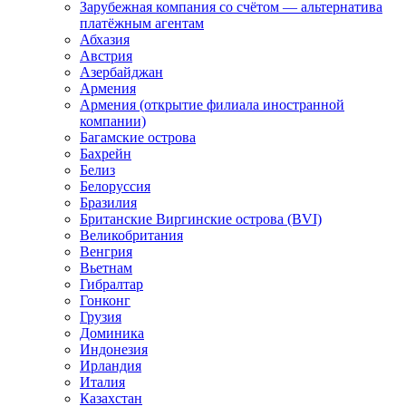
Зарубежная компания со счётом — альтернатива
платёжным агентам
Абхазия
Австрия
Азербайджан
Армения
Армения (открытие филиала иностранной
компании)
Багамские острова
Бахрейн
Белиз
Белоруссия
Бразилия
Британские Виргинские острова (BVI)
Великобритания
Венгрия
Вьетнам
Гибралтар
Гонконг
Грузия
Доминика
Индонезия
Ирландия
Италия
Казахстан