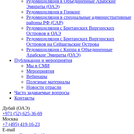
Редомициляция в Объединенные Арабские
Эмираты (ОАЭ)
Редомициляция в Гонконг
Редомициляция в специальные административные
районы РФ (САР)
Редомициляция с Британских Виргинских
Островов в ОАЭ
Редомициляция с Британских Виргинских
Островов на Сейшельские Острова
Редомициляция с Кипра в Объединенные
Арабские Эмираты (ОАЭ)
Публикации и мероприятия
Мы в СМИ
Мероприятия
Вебинары
Полезные материалы
Новости отрасли
Часто задаваемые вопросы
Контакты
Дубай (ОАЭ)
+971 (52) 625-36-69
Москва
+7 (495) 419-16-23
E-mail