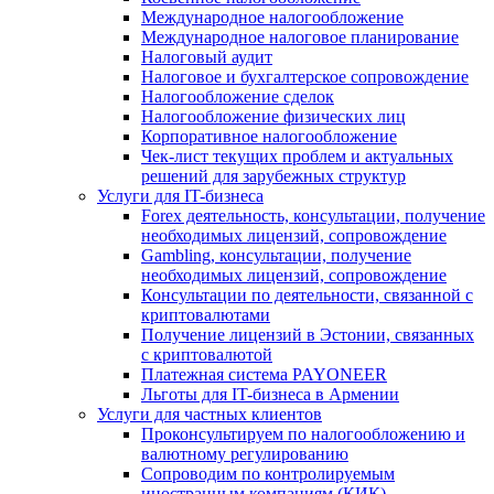
Международное налогообложение
Международное налоговое планирование
Налоговый аудит
Налоговое и бухгалтерское сопровождение
Налогообложение сделок
Налогообложение физических лиц
Корпоративное налогообложение
Чек-лист текущих проблем и актуальных
решений для зарубежных структур
Услуги для IT-бизнеса
Forex деятельность, консультации, получение
необходимых лицензий, сопровождение
Gambling, консультации, получение
необходимых лицензий, сопровождение
Консультации по деятельности, связанной с
криптовалютами
Получение лицензий в Эстонии, связанных
с криптовалютой
Платежная система PAYONEER
Льготы для IT-бизнеса в Армении
Услуги для частных клиентов
Проконсультируем по налогообложению и
валютному регулированию
Сопроводим по контролируемым
иностранным компаниям (КИК)