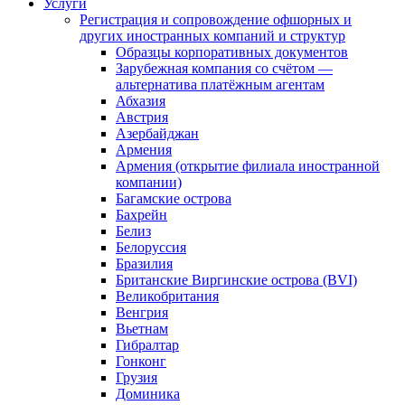
Услуги
Регистрация и сопровождение офшорных и
других иностранных компаний и структур
Образцы корпоративных документов
Зарубежная компания со счётом —
альтернатива платёжным агентам
Абхазия
Австрия
Азербайджан
Армения
Армения (открытие филиала иностранной
компании)
Багамские острова
Бахрейн
Белиз
Белоруссия
Бразилия
Британские Виргинские острова (BVI)
Великобритания
Венгрия
Вьетнам
Гибралтар
Гонконг
Грузия
Доминика