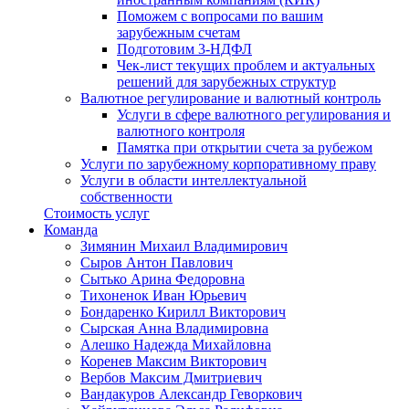
Поможем с вопросами по вашим
зарубежным счетам
Подготовим 3-НДФЛ
Чек-лист текущих проблем и актуальных
решений для зарубежных структур
Валютное регулирование и валютный контроль
Услуги в сфере валютного регулирования и
валютного контроля
Памятка при открытии счета за рубежом
Услуги по зарубежному корпоративному праву
Услуги в области интеллектуальной
собственности
Стоимость услуг
Команда
Зимянин Михаил Владимирович
Сыров Антон Павлович
Сытько Арина Федоровна
Тихоненок Иван Юрьевич
Бондаренко Кирилл Викторович
Сырская Анна Владимировна
Алешко Надежда Михайловна
Коренев Максим Викторович
Вербов Максим Дмитриевич
Вандакуров Александр Геворкович