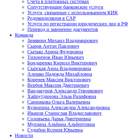
Счета в платежных системах
Сопутствующие банковские услуги
Услуги, связанные с использованием КИК
Редомициляция в САР
Услуги по регистрации юридических лиц в РФ
Перевод и заверение документов
Команда
Зимянин Михаил Владимирович
Сыров Антон Павлович
Сытько Арина Федоровна
Тихоненок Иван Юрьевич
Бондаренко Кирилл Викторович
Сырская Анна Владимировна
Алешко Надежда Михайловна
Коренев Максим Викторович
Вербов Максим Дмитриевич
Вандакуров Александр Геворкович
Хайрутдинова Эльза Ралифовна
Санникова Ольга Валерьевна
Кулюпина Александра Александровна
Иванов Станислав Владиславович
Соловьева Дарья Дмитриевна
Мурзина Альбина Альбертовна
Судибор Ксения Юрьевна
Новости