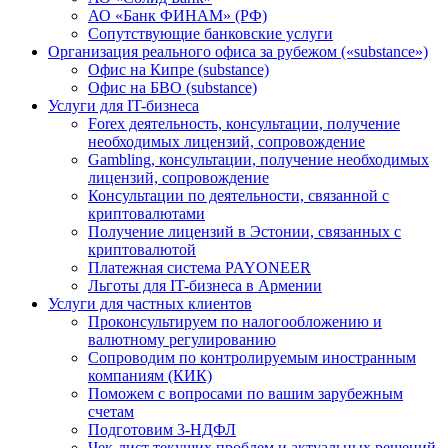
АО «Банк ФИНАМ» (РФ)
Сопутствующие банковские услуги
Организация реального офиса за рубежом («substance»)
Офис на Кипре (substance)
Офис на БВО (substance)
Услуги для IT-бизнеса
Forex деятельность, консультации, получение
необходимых лицензий, сопровождение
Gambling, консультации, получение необходимых
лицензий, сопровождение
Консультации по деятельности, связанной с
криптовалютами
Получение лицензий в Эстонии, связанных с
криптовалютой
Платежная система PAYONEER
Льготы для IT-бизнеса в Армении
Услуги для частных клиентов
Проконсультируем по налогообложению и
валютному регулированию
Сопроводим по контролируемым иностранным
компаниям (КИК)
Поможем с вопросами по вашим зарубежным
счетам
Подготовим 3-НДФЛ
Чек-лист текущих проблем и актуальных решений