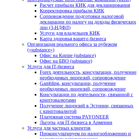
Расчет прибыли КИК для декларирования
Корректировка прибыли КИК
Сопровождение подготовки налоговой
декларации по налогу на доходы физических
лиц (3-НДФЛ)
Услуги для владельцев КИК
Карта здоровья вашего бизнеса
Организация реального офиса за рубежом
(«substance»)
Офис на Кипре (substance)
Офис на БВО (substance)
Услуги для IT-бизнеса
Forex деятельность, консультации, получение
необходимых лицензий, сопровождение
Gambling, консультации, получение
необходимых лицензий, сопровождение
Консультации по деятельности, связанной с
криптовалютами
Получение лицензий в Эстонии, связанных
с криптовалютой
Платежная система PAYONEER
Льготы для IT-бизнеса в Армении
Услуги для частных клиентов
Проконсультируем по налогообложению и