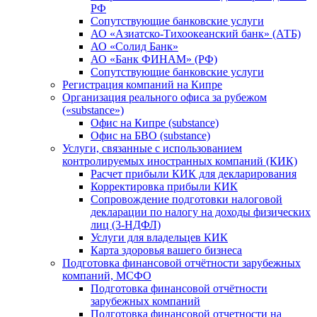
РФ
Сопутствующие банковские услуги
АО «Азиатско-Тихоокеанский банк» (АТБ)
АО «Солид Банк»
АО «Банк ФИНАМ» (РФ)
Сопутствующие банковские услуги
Регистрация компаний на Кипре
Организация реального офиса за рубежом
(«substance»)
Офис на Кипре (substance)
Офис на БВО (substance)
Услуги, связанные с использованием
контролируемых иностранных компаний (КИК)
Расчет прибыли КИК для декларирования
Корректировка прибыли КИК
Сопровождение подготовки налоговой
декларации по налогу на доходы физических
лиц (3-НДФЛ)
Услуги для владельцев КИК
Карта здоровья вашего бизнеса
Подготовка финансовой отчётности зарубежных
компаний, МСФО
Подготовка финансовой отчётности
зарубежных компаний
Подготовка финансовой отчетности на