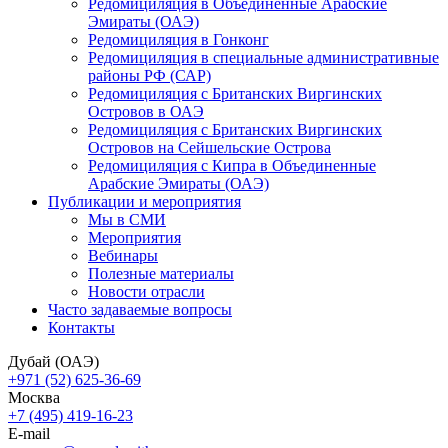
Редомициляция в Объединенные Арабские
Эмираты (ОАЭ)
Редомициляция в Гонконг
Редомициляция в специальные административные
районы РФ (САР)
Редомициляция с Британских Виргинских
Островов в ОАЭ
Редомициляция с Британских Виргинских
Островов на Сейшельские Острова
Редомициляция с Кипра в Объединенные
Арабские Эмираты (ОАЭ)
Публикации и мероприятия
Мы в СМИ
Мероприятия
Вебинары
Полезные материалы
Новости отрасли
Часто задаваемые вопросы
Контакты
Дубай (ОАЭ)
+971 (52) 625-36-69
Москва
+7 (495) 419-16-23
E-mail