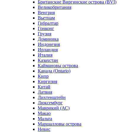
Британские Виргинские острова (BVI)
Великобритания
Венгрия
Вьетнам
Гибралтар
Гонконг
Грузия
Доминика
Индонезия
Ирландия
Италия
Казахстан
Каймановы острова
Канада (Ontario)
Кипр
Киргизия
Китай
Латвия
Лихтенштейн
Люксембург
Маврикий (АС)
Макао
Мальта
Маршалловы острова
Нeвис