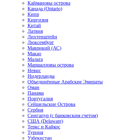
Каймановы острова
Канада (Ontario)
Кипр
Киргизия
Китай
Латвия
Лихтенштейн
Люксембург
Маврикий (АС)
Макао
Мальта
Маршалловы острова
Нeвис
Нидерланды
Объединённые Арабские Эмираты
Оман
Панама
Португалия
Сейшельские Острова
Сербия
Сингапур (c банковским счетом)
США (Delaware)
Теркс и Кайкос
Турция
Узбекистан