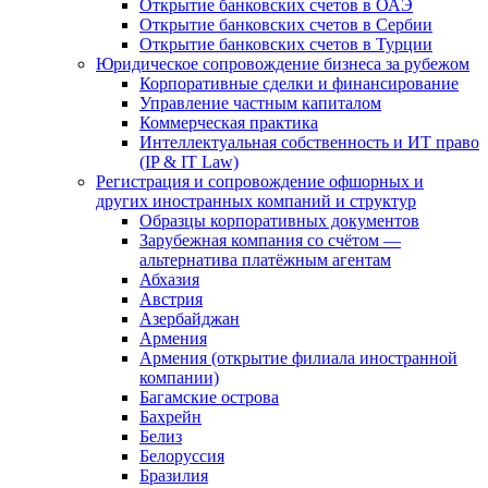
Открытие банковских счетов в ОАЭ
Открытие банковских счетов в Сербии
Открытие банковских счетов в Турции
Юридическое сопровождение бизнеса за рубежом
Корпоративные сделки и финансирование
Управление частным капиталом
Коммерческая практика
Интеллектуальная собственность и ИТ право
(IP & IT Law)
Регистрация и сопровождение офшорных и
других иностранных компаний и структур
Образцы корпоративных документов
Зарубежная компания со счётом —
альтернатива платёжным агентам
Абхазия
Австрия
Азербайджан
Армения
Армения (открытие филиала иностранной
компании)
Багамские острова
Бахрейн
Белиз
Белоруссия
Бразилия