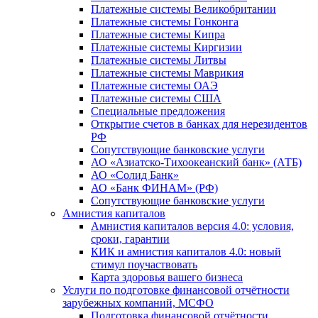
Платежные системы Великобритании
Платежные системы Гонконга
Платежные системы Кипра
Платежные системы Киргизии
Платежные системы Литвы
Платежные системы Маврикия
Платежные системы ОАЭ
Платежные системы США
Специальные предложения
Открытие счетов в банках для нерезидентов
РФ
Сопутствующие банковские услуги
АО «Азиатско-Тихоокеанский банк» (АТБ)
АО «Солид Банк»
АО «Банк ФИНАМ» (РФ)
Сопутствующие банковские услуги
Амнистия капиталов
Амнистия капиталов версия 4.0: условия,
сроки, гарантии
КИК и амнистия капиталов 4.0: новый
стимул поучаствовать
Карта здоровья вашего бизнеса
Услуги по подготовке финансовой отчётности
зарубежных компаний, МСФО
Подготовка финансовой отчётности