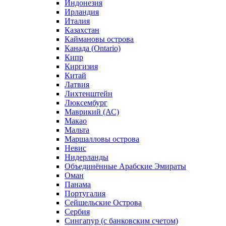
Индонезия
Ирландия
Италия
Казахстан
Каймановы острова
Канада (Ontario)
Кипр
Киргизия
Китай
Латвия
Лихтенштейн
Люксембург
Маврикий (АС)
Макао
Мальта
Маршалловы острова
Нeвис
Нидерланды
Объединённые Арабские Эмираты
Оман
Панама
Португалия
Сейшельские Острова
Сербия
Сингапур (c банковским счетом)