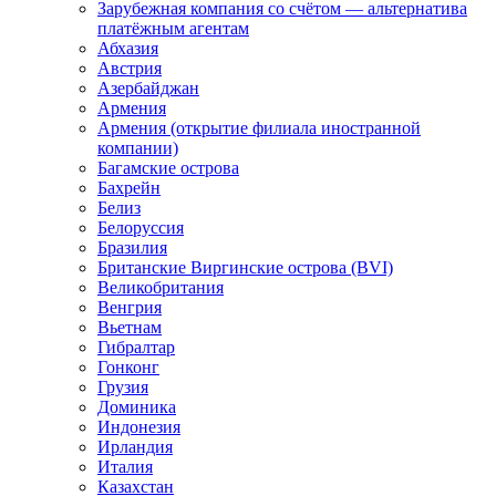
Зарубежная компания со счётом — альтернатива
платёжным агентам
Абхазия
Австрия
Азербайджан
Армения
Армения (открытие филиала иностранной
компании)
Багамские острова
Бахрейн
Белиз
Белоруссия
Бразилия
Британские Виргинские острова (BVI)
Великобритания
Венгрия
Вьетнам
Гибралтар
Гонконг
Грузия
Доминика
Индонезия
Ирландия
Италия
Казахстан