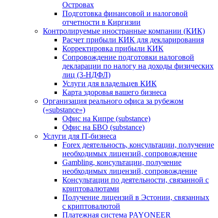
Островах
Подготовка финансовой и налоговой
отчетности в Киргизии
Контролируемые иностранные компании (КИК)
Расчет прибыли КИК для декларирования
Корректировка прибыли КИК
Сопровождение подготовки налоговой
декларации по налогу на доходы физических
лиц (3-НДФЛ)
Услуги для владельцев КИК
Карта здоровья вашего бизнеса
Организация реального офиса за рубежом
(«substance»)
Офис на Кипре (substance)
Офис на БВО (substance)
Услуги для IT-бизнеса
Forex деятельность, консультации, получение
необходимых лицензий, сопровождение
Gambling, консультации, получение
необходимых лицензий, сопровождение
Консультации по деятельности, связанной с
криптовалютами
Получение лицензий в Эстонии, связанных
с криптовалютой
Платежная система PAYONEER