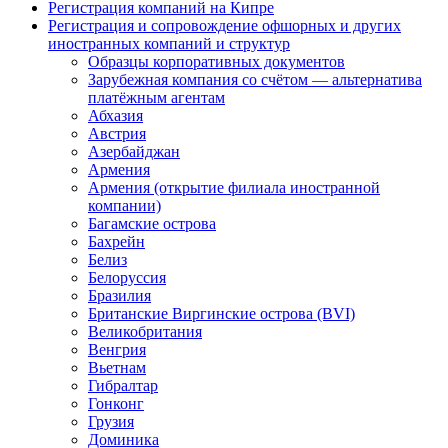
Регистрация компаний на Кипре
Регистрация и сопровождение офшорных и других
иностранных компаний и структур
Образцы корпоративных документов
Зарубежная компания со счётом — альтернатива
платёжным агентам
Абхазия
Австрия
Азербайджан
Армения
Армения (открытие филиала иностранной
компании)
Багамские острова
Бахрейн
Белиз
Белоруссия
Бразилия
Британские Виргинские острова (BVI)
Великобритания
Венгрия
Вьетнам
Гибралтар
Гонконг
Грузия
Доминика