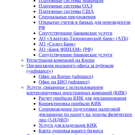
Платежные системы Маврикия
Платежные системы ОАЭ
Платежные системы США
Специальные предложения
Открытие счетов в банках для нерезидентов
РФ
Сопутствующие банковские услуги
АО «Азиатско-Тихоокеанский банк» (АТБ)
АО «Солид Банк»
АО «Банк ФИНАМ» (РФ)
Сопутствующие банковские услуги
Регистрация компаний на Кипре
Организация реального офиса за рубежом
(«substance»)
Офис на Кипре (substance)
Офис на БВО (substance)
Услуги, связанные с использованием
контролируемых иностранных компаний (КИК)
Расчет прибыли КИК для декларирования
Корректировка прибыли КИК
Сопровождение подготовки налоговой
декларации по налогу на доходы физических
лиц (3-НДФЛ)
Услуги для владельцев КИК
Карта здоровья вашего бизнеса