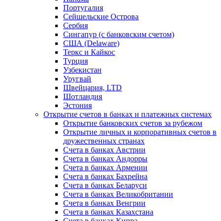
Португалия
Сейшельские Острова
Сербия
Сингапур (c банковским счетом)
США (Delaware)
Теркс и Кайкос
Турция
Узбекистан
Уругвай
Швейцария, LTD
Шотландия
Эстония
Открытие счетов в банках и платежных системах
Открытие банковских счетов за рубежом
Открытие личных и корпоративных счетов в
дружественных странах
Счета в банках Австрии
Счета в банках Андорры
Счета в банках Армении
Счета в банках Бахрейна
Счета в банках Беларуси
Счета в банках Великобритании
Счета в банках Венгрии
Счета в банках Казахстана
Счета в банках Кипра