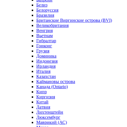
Белиз
Белоруссия
Бразилия
Британские Виргинские острова (BVI)
Великобритания
Венгрия
Вьетнам
Гибралтар
Гонконг
Грузия
Доминика
Индонезия
Ирландия
Италия
Казахстан
Каймановы острова
Канада (Ontario)
Кипр
Киргизия
Китай
Латвия
Лихтенштейн
Люксембург
Маврикий (АС)