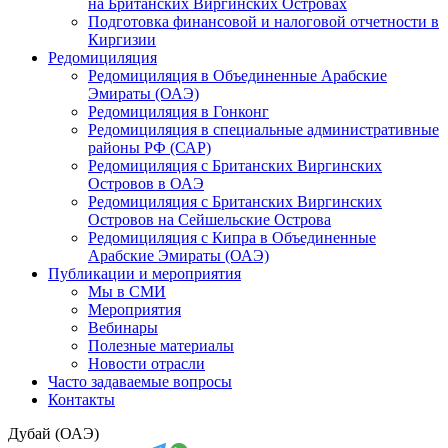
на Британских Виргинских Островах
Подготовка финансовой и налоговой отчетности в
Киргизии
Редомициляция
Редомициляция в Объединенные Арабские
Эмираты (ОАЭ)
Редомициляция в Гонконг
Редомициляция в специальные административные
районы РФ (САР)
Редомициляция с Британских Виргинских
Островов в ОАЭ
Редомициляция с Британских Виргинских
Островов на Сейшельские Острова
Редомициляция с Кипра в Объединенные
Арабские Эмираты (ОАЭ)
Публикации и мероприятия
Мы в СМИ
Мероприятия
Вебинары
Полезные материалы
Новости отрасли
Часто задаваемые вопросы
Контакты
Дубай (ОАЭ)