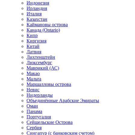
Индонезия
Ирландия
Италия
Казахстан
Каймановы острова
Канада (Ontario)
Кипр
Киргизия
Китай
Латвия
Лихтенштейн
Люксембург
Маврикий (АС)
Макао
Мальта
Маршалловы острова
Нeвис
Нидерланды
Объединённые Арабские Эмираты
Оман
Панама
Португалия
Сейшельские Острова
Сербия
Сингапур (c банковским счетом)