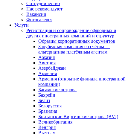
Сотрудничество
Нас рекомендуют
Вакансии
Фотогалерея
Услуги
Регистрация и сопровождение офшорных и
других иностранных компаний и структур
Образцы корпоративных документов
Зарубежная компания со счётом —
альтернатива платёжным агентам
Абхазия
Австрия
Азербайджан
Армения
Армения (открытие филиала иностранной
компании)
Багамские острова
Бахрейн
Белиз
Белоруссия
Бразилия
Британские Виргинские острова (BVI)
Великобритания
Венгрия
Вьетнам