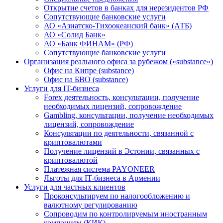
Открытие счетов в банках для нерезидентов РФ
Сопутствующие банковские услуги
АО «Азиатско-Тихоокеанский банк» (АТБ)
АО «Солид Банк»
АО «Банк ФИНАМ» (РФ)
Сопутствующие банковские услуги
Организация реального офиса за рубежом («substance»)
Офис на Кипре (substance)
Офис на БВО (substance)
Услуги для IT-бизнеса
Forex деятельность, консультации, получение
необходимых лицензий, сопровождение
Gambling, консультации, получение необходимых
лицензий, сопровождение
Консультации по деятельности, связанной с
криптовалютами
Получение лицензий в Эстонии, связанных с
криптовалютой
Платежная система PAYONEER
Льготы для IT-бизнеса в Армении
Услуги для частных клиентов
Проконсультируем по налогообложению и
валютному регулированию
Сопроводим по контролируемым иностранным
компаниям (КИК)