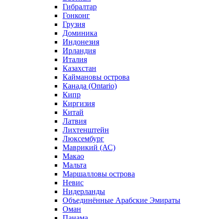
Гибралтар
Гонконг
Грузия
Доминика
Индонезия
Ирландия
Италия
Казахстан
Каймановы острова
Канада (Ontario)
Кипр
Киргизия
Китай
Латвия
Лихтенштейн
Люксембург
Маврикий (АС)
Макао
Мальта
Маршалловы острова
Нeвис
Нидерланды
Объединённые Арабские Эмираты
Оман
Панама