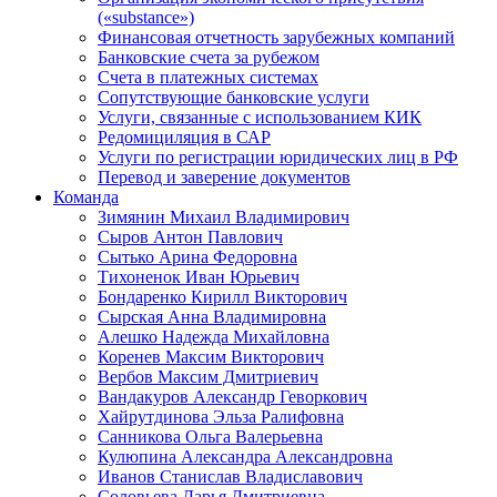
(«substance»)
Финансовая отчетность зарубежных компаний
Банковские счета за рубежом
Счета в платежных системах
Сопутствующие банковские услуги
Услуги, связанные с использованием КИК
Редомициляция в САР
Услуги по регистрации юридических лиц в РФ
Перевод и заверение документов
Команда
Зимянин Михаил Владимирович
Сыров Антон Павлович
Сытько Арина Федоровна
Тихоненок Иван Юрьевич
Бондаренко Кирилл Викторович
Сырская Анна Владимировна
Алешко Надежда Михайловна
Коренев Максим Викторович
Вербов Максим Дмитриевич
Вандакуров Александр Геворкович
Хайрутдинова Эльза Ралифовна
Санникова Ольга Валерьевна
Кулюпина Александра Александровна
Иванов Станислав Владиславович
Соловьева Дарья Дмитриевна