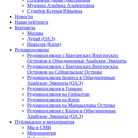
Мурзина Альбина Альбертовна
Судибор Ксения Юрьевна
Новости
Наши рейтинги
Контакты
Москва
Дубай (ОАЭ)
Никосия (Кипр)
Редомициляции
Редомициляции с Британских Виргинских
Островов в Объединенные Арабские Эмираты
Редомициляции с Британских Виргинских
Островов на Сейшельские Острова
Редомициляция бизнеса в Объединенные
Арабские Эмираты (ОАЭ)
Редомициляция в Гонконг
Редомициляция на Гибралтар
Редомициляция на Кипр
Редомициляция на Маршалловы Острова
Редомициляция с Кипра в Объединенные
Арабские Эмираты (ОАЭ)
Публикации и мероприятия
Мы в СМИ
Мероприятия