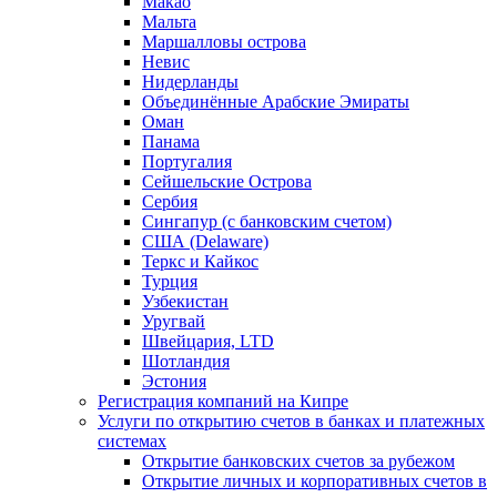
Макао
Мальта
Маршалловы острова
Нeвис
Нидерланды
Объединённые Арабские Эмираты
Оман
Панама
Португалия
Сейшельские Острова
Сербия
Сингапур (c банковским счетом)
США (Delaware)
Теркс и Кайкос
Турция
Узбекистан
Уругвай
Швейцария, LTD
Шотландия
Эстония
Регистрация компаний на Кипре
Услуги по открытию счетов в банках и платежных
системах
Открытие банковских счетов за рубежом
Открытие личных и корпоративных счетов в