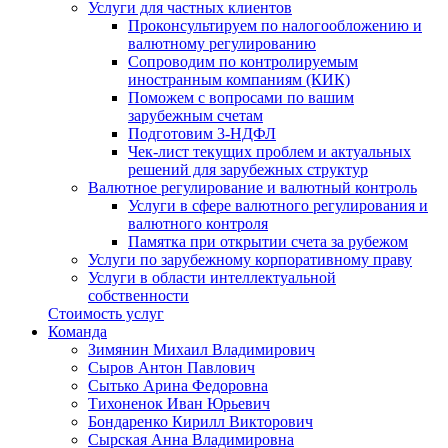
Услуги для частных клиентов
Проконсультируем по налогообложению и
валютному регулированию
Сопроводим по контролируемым
иностранным компаниям (КИК)
Поможем с вопросами по вашим
зарубежным счетам
Подготовим 3-НДФЛ
Чек-лист текущих проблем и актуальных
решений для зарубежных структур
Валютное регулирование и валютный контроль
Услуги в сфере валютного регулирования и
валютного контроля
Памятка при открытии счета за рубежом
Услуги по зарубежному корпоративному праву
Услуги в области интеллектуальной
собственности
Стоимость услуг
Команда
Зимянин Михаил Владимирович
Сыров Антон Павлович
Сытько Арина Федоровна
Тихоненок Иван Юрьевич
Бондаренко Кирилл Викторович
Сырская Анна Владимировна