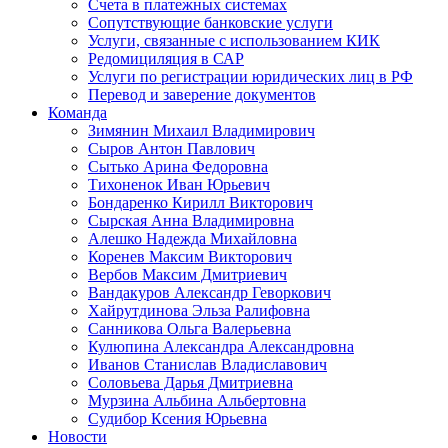
Счета в платежных системах
Сопутствующие банковские услуги
Услуги, связанные с использованием КИК
Редомициляция в САР
Услуги по регистрации юридических лиц в РФ
Перевод и заверение документов
Команда
Зимянин Михаил Владимирович
Сыров Антон Павлович
Сытько Арина Федоровна
Тихоненок Иван Юрьевич
Бондаренко Кирилл Викторович
Сырская Анна Владимировна
Алешко Надежда Михайловна
Коренев Максим Викторович
Вербов Максим Дмитриевич
Вандакуров Александр Геворкович
Хайрутдинова Эльза Ралифовна
Санникова Ольга Валерьевна
Кулюпина Александра Александровна
Иванов Станислав Владиславович
Соловьева Дарья Дмитриевна
Мурзина Альбина Альбертовна
Судибор Ксения Юрьевна
Новости