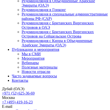
Редомициляция в Объединенные Арабские
Эмираты (ОАЭ)
Редомициляция в Гонконг
Редомициляция в специальные административные
районы РФ (САР)
Редомициляция с Британских Виргинских
Островов в ОАЭ
Редомициляция с Британских Виргинских
Островов на Сейшельские Острова
Редомициляция с Кипра в Объединенные
Арабские Эмираты (ОАЭ)
Публикации и мероприятия
Мы в СМИ
Мероприятия
Вебинары
Полезные материалы
Новости отрасли
Часто задаваемые вопросы
Контакты
Дубай (ОАЭ)
+971 (52) 625-36-69
Москва
+7 (495) 419-16-23
E-mail