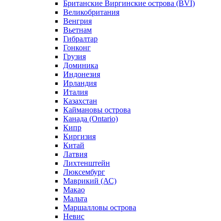
Британские Виргинские острова (BVI)
Великобритания
Венгрия
Вьетнам
Гибралтар
Гонконг
Грузия
Доминика
Индонезия
Ирландия
Италия
Казахстан
Каймановы острова
Канада (Ontario)
Кипр
Киргизия
Китай
Латвия
Лихтенштейн
Люксембург
Маврикий (АС)
Макао
Мальта
Маршалловы острова
Нeвис