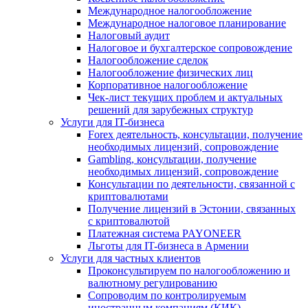
Международное налогообложение
Международное налоговое планирование
Налоговый аудит
Налоговое и бухгалтерское сопровождение
Налогообложение сделок
Налогообложение физических лиц
Корпоративное налогообложение
Чек-лист текущих проблем и актуальных
решений для зарубежных структур
Услуги для IT-бизнеса
Forex деятельность, консультации, получение
необходимых лицензий, сопровождение
Gambling, консультации, получение
необходимых лицензий, сопровождение
Консультации по деятельности, связанной с
криптовалютами
Получение лицензий в Эстонии, связанных
с криптовалютой
Платежная система PAYONEER
Льготы для IT-бизнеса в Армении
Услуги для частных клиентов
Проконсультируем по налогообложению и
валютному регулированию
Сопроводим по контролируемым
иностранным компаниям (КИК)