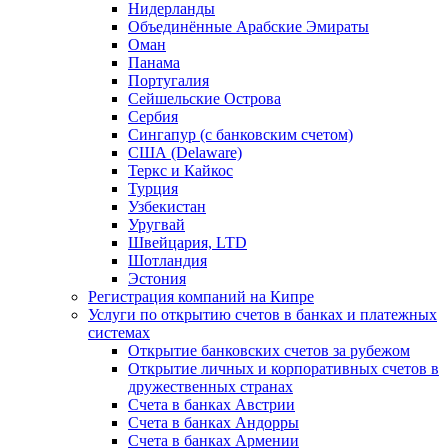
Нидерланды
Объединённые Арабские Эмираты
Оман
Панама
Португалия
Сейшельские Острова
Сербия
Сингапур (c банковским счетом)
США (Delaware)
Теркс и Кайкос
Турция
Узбекистан
Уругвай
Швейцария, LTD
Шотландия
Эстония
Регистрация компаний на Кипре
Услуги по открытию счетов в банках и платежных
системах
Открытие банковских счетов за рубежом
Открытие личных и корпоративных счетов в
дружественных странах
Счета в банках Австрии
Счета в банках Андорры
Счета в банках Армении