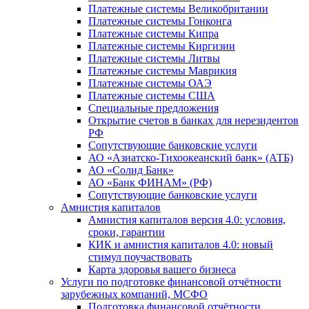
Платежные системы Великобритании
Платежные системы Гонконга
Платежные системы Кипра
Платежные системы Киргизии
Платежные системы Литвы
Платежные системы Маврикия
Платежные системы ОАЭ
Платежные системы США
Специальные предложения
Открытие счетов в банках для нерезидентов
РФ
Сопутствующие банковские услуги
АО «Азиатско-Тихоокеанский банк» (АТБ)
АО «Солид Банк»
АО «Банк ФИНАМ» (РФ)
Сопутствующие банковские услуги
Амнистия капиталов
Амнистия капиталов версия 4.0: условия,
сроки, гарантии
КИК и амнистия капиталов 4.0: новый
стимул поучаствовать
Карта здоровья вашего бизнеса
Услуги по подготовке финансовой отчётности
зарубежных компаний, МСФО
Подготовка финансовой отчётности