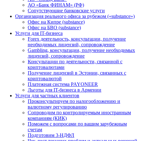
АО «Банк ФИНАМ» (РФ)
Сопутствующие банковские услуги
Организация реального офиса за рубежом («substance»)
Офис на Кипре (substance)
Офис на БВО (substance)
Услуги для IT-бизнеса
Forex деятельность, консультации, получение
необходимых лицензий, сопровождение
Gambling, консультации, получение необходимых
лицензий, сопровождение
Консультации по деятельности, связанной с
криптовалютами
Получение лицензий в Эстонии, связанных с
криптовалютой
Платежная система PAYONEER
Льготы для IT-бизнеса в Армении
Услуги для частных клиентов
Проконсультируем по налогообложению и
валютному регулированию
Сопроводим по контролируемым иностранным
компаниям (КИК)
Поможем с вопросами по вашим зарубежным
счетам
Подготовим 3-НДФЛ
Чек-лист текущих проблем и актуальных решений