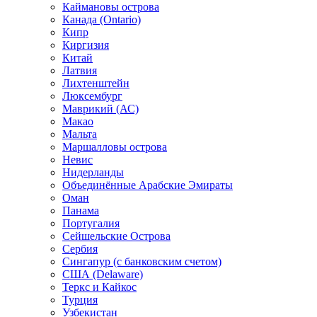
Каймановы острова
Канада (Ontario)
Кипр
Киргизия
Китай
Латвия
Лихтенштейн
Люксембург
Маврикий (АС)
Макао
Мальта
Маршалловы острова
Нeвис
Нидерланды
Объединённые Арабские Эмираты
Оман
Панама
Португалия
Сейшельские Острова
Сербия
Сингапур (c банковским счетом)
США (Delaware)
Теркс и Кайкос
Турция
Узбекистан