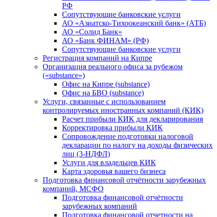
РФ
Сопутствующие банковские услуги
АО «Азиатско-Тихоокеанский банк» (АТБ)
АО «Солид Банк»
АО «Банк ФИНАМ» (РФ)
Сопутствующие банковские услуги
Регистрация компаний на Кипре
Организация реального офиса за рубежом
(«substance»)
Офис на Кипре (substance)
Офис на БВО (substance)
Услуги, связанные с использованием
контролируемых иностранных компаний (КИК)
Расчет прибыли КИК для декларирования
Корректировка прибыли КИК
Сопровождение подготовки налоговой
декларации по налогу на доходы физических
лиц (3-НДФЛ)
Услуги для владельцев КИК
Карта здоровья вашего бизнеса
Подготовка финансовой отчётности зарубежных
компаний, МСФО
Подготовка финансовой отчётности
зарубежных компаний
Подготовка финансовой отчетности на