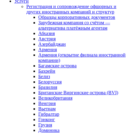
Услуги
Регистрация и сопровождение офшорных и
других иностранных компаний и структур
Образцы корпоративных документов
Зарубежная компания со счётом —
альтернатива платёжным агентам
Абхазия
Австрия
Азербайджан
Армения
Армения (открытие филиала иностранной
компании)
Багамские острова
Бахрейн
Белиз
Белоруссия
Бразилия
Британские Виргинские острова (BVI)
Великобритания
Венгрия
Вьетнам
Гибралтар
Гонконг
Грузия
Доминика