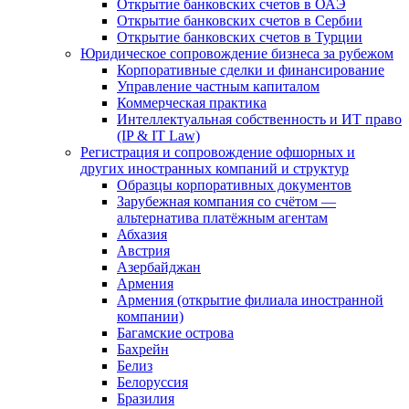
Открытие банковских счетов в ОАЭ
Открытие банковских счетов в Сербии
Открытие банковских счетов в Турции
Юридическое сопровождение бизнеса за рубежом
Корпоративные сделки и финансирование
Управление частным капиталом
Коммерческая практика
Интеллектуальная собственность и ИТ право
(IP & IT Law)
Регистрация и сопровождение офшорных и
других иностранных компаний и структур
Образцы корпоративных документов
Зарубежная компания со счётом —
альтернатива платёжным агентам
Абхазия
Австрия
Азербайджан
Армения
Армения (открытие филиала иностранной
компании)
Багамские острова
Бахрейн
Белиз
Белоруссия
Бразилия