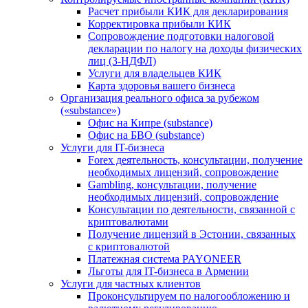
Расчет прибыли КИК для декларирования
Корректировка прибыли КИК
Сопровождение подготовки налоговой
декларации по налогу на доходы физических
лиц (3-НДФЛ)
Услуги для владельцев КИК
Карта здоровья вашего бизнеса
Организация реального офиса за рубежом
(«substance»)
Офис на Кипре (substance)
Офис на БВО (substance)
Услуги для IT-бизнеса
Forex деятельность, консультации, получение
необходимых лицензий, сопровождение
Gambling, консультации, получение
необходимых лицензий, сопровождение
Консультации по деятельности, связанной с
криптовалютами
Получение лицензий в Эстонии, связанных
с криптовалютой
Платежная система PAYONEER
Льготы для IT-бизнеса в Армении
Услуги для частных клиентов
Проконсультируем по налогообложению и