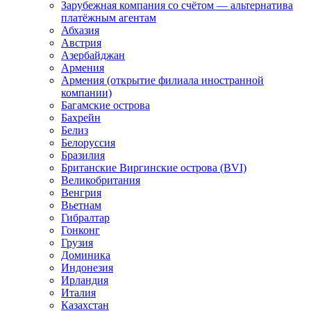
Зарубежная компания со счётом — альтернатива
платёжным агентам
Абхазия
Австрия
Азербайджан
Армения
Армения (открытие филиала иностранной
компании)
Багамские острова
Бахрейн
Белиз
Белоруссия
Бразилия
Британские Виргинские острова (BVI)
Великобритания
Венгрия
Вьетнам
Гибралтар
Гонконг
Грузия
Доминика
Индонезия
Ирландия
Италия
Казахстан