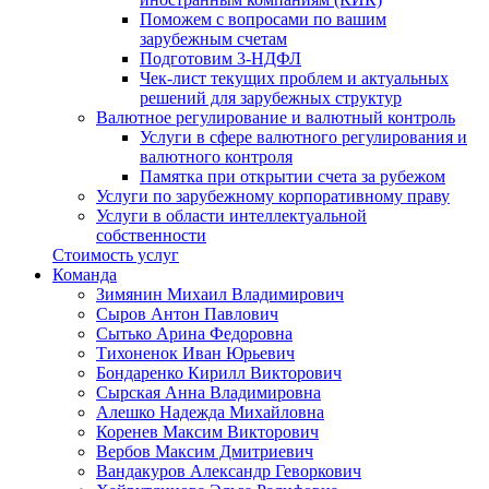
Поможем с вопросами по вашим
зарубежным счетам
Подготовим 3-НДФЛ
Чек-лист текущих проблем и актуальных
решений для зарубежных структур
Валютное регулирование и валютный контроль
Услуги в сфере валютного регулирования и
валютного контроля
Памятка при открытии счета за рубежом
Услуги по зарубежному корпоративному праву
Услуги в области интеллектуальной
собственности
Стоимость услуг
Команда
Зимянин Михаил Владимирович
Сыров Антон Павлович
Сытько Арина Федоровна
Тихоненок Иван Юрьевич
Бондаренко Кирилл Викторович
Сырская Анна Владимировна
Алешко Надежда Михайловна
Коренев Максим Викторович
Вербов Максим Дмитриевич
Вандакуров Александр Геворкович