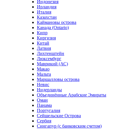
Индонезия
Ирландия
Италия
Казахстан
Каймановы острова
Канада (Ontario)
Кипр
Киргизия
Китай
Латвия
Лихтенштейн
Люксембург
Маврикий (АС)
Макао
Мальта
Маршалловы острова
Нeвис
Нидерланды
Объединённые Арабские Эмираты
Оман
Панама
Португалия
Сейшельские Острова
Сербия
Сингапур (c банковским счетом)