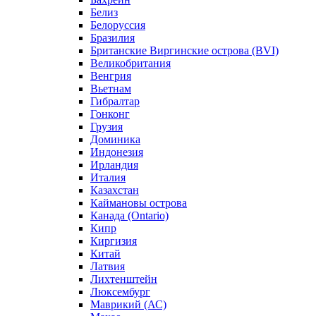
Белиз
Белоруссия
Бразилия
Британские Виргинские острова (BVI)
Великобритания
Венгрия
Вьетнам
Гибралтар
Гонконг
Грузия
Доминика
Индонезия
Ирландия
Италия
Казахстан
Каймановы острова
Канада (Ontario)
Кипр
Киргизия
Китай
Латвия
Лихтенштейн
Люксембург
Маврикий (АС)