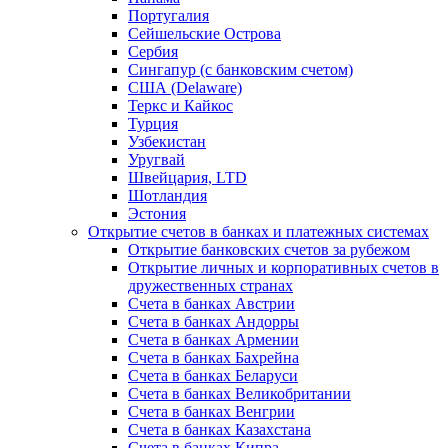
Португалия
Сейшельские Острова
Сербия
Сингапур (c банковским счетом)
США (Delaware)
Теркс и Кайкос
Турция
Узбекистан
Уругвай
Швейцария, LTD
Шотландия
Эстония
Открытие счетов в банках и платежных системах
Открытие банковских счетов за рубежом
Открытие личных и корпоративных счетов в
дружественных странах
Счета в банках Австрии
Счета в банках Андорры
Счета в банках Армении
Счета в банках Бахрейна
Счета в банках Беларуси
Счета в банках Великобритании
Счета в банках Венгрии
Счета в банках Казахстана
Счета в банках Кипра