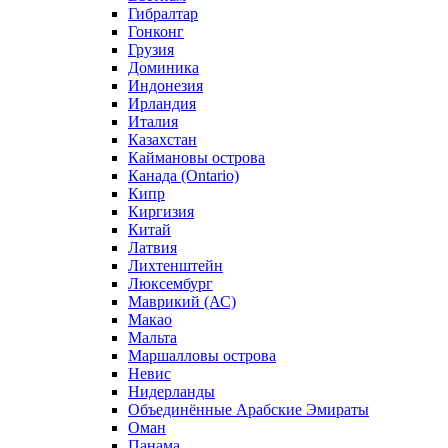
Гибралтар
Гонконг
Грузия
Доминика
Индонезия
Ирландия
Италия
Казахстан
Каймановы острова
Канада (Ontario)
Кипр
Киргизия
Китай
Латвия
Лихтенштейн
Люксембург
Маврикий (АС)
Макао
Мальта
Маршалловы острова
Нeвис
Нидерланды
Объединённые Арабские Эмираты
Оман
Панама