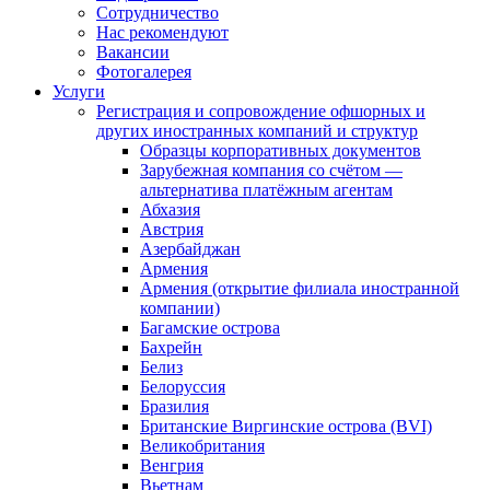
Сотрудничество
Нас рекомендуют
Вакансии
Фотогалерея
Услуги
Регистрация и сопровождение офшорных и
других иностранных компаний и структур
Образцы корпоративных документов
Зарубежная компания со счётом —
альтернатива платёжным агентам
Абхазия
Австрия
Азербайджан
Армения
Армения (открытие филиала иностранной
компании)
Багамские острова
Бахрейн
Белиз
Белоруссия
Бразилия
Британские Виргинские острова (BVI)
Великобритания
Венгрия
Вьетнам