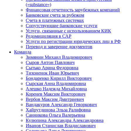
(«substance»)
Финансовая отчетность зарубежных компаний
Банковские счета за рубежом
Счета в платежных системах
Сопутствующие банковские услуги
Услуги, связанные с использованием КИК
Редомициляция в САР
Услуги по регистрации юридических лиц в РФ
Перевод и заверение документов
Команда
Зимянин Михаил Владимирович
Сыров Антон Павлович
Сытько Арина Федоровна
Тихоненок Иван Юрьевич
Бондаренко Кирилл Викторович
Сырская Анна Владимировна
Алешко Надежда Михайловна
Коренев Максим Викторович
Вербов Максим Дмитриевич
Вандакуров Александр Геворкович
Хайрутдинова Эльза Ралифовна
Санникова Ольга Валерьевна
Кулюпина Александра Александровна
Иванов Станислав Владиславович
Соловьева Дарья Дмитриевна