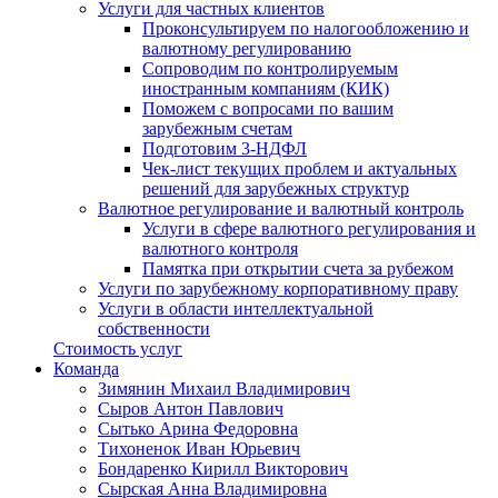
Услуги для частных клиентов
Проконсультируем по налогообложению и
валютному регулированию
Сопроводим по контролируемым
иностранным компаниям (КИК)
Поможем с вопросами по вашим
зарубежным счетам
Подготовим 3-НДФЛ
Чек-лист текущих проблем и актуальных
решений для зарубежных структур
Валютное регулирование и валютный контроль
Услуги в сфере валютного регулирования и
валютного контроля
Памятка при открытии счета за рубежом
Услуги по зарубежному корпоративному праву
Услуги в области интеллектуальной
собственности
Стоимость услуг
Команда
Зимянин Михаил Владимирович
Сыров Антон Павлович
Сытько Арина Федоровна
Тихоненок Иван Юрьевич
Бондаренко Кирилл Викторович
Сырская Анна Владимировна