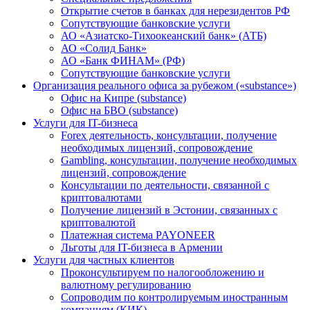
Открытие счетов в банках для нерезидентов РФ
Сопутствующие банковские услуги
АО «Азиатско-Тихоокеанский банк» (АТБ)
АО «Солид Банк»
АО «Банк ФИНАМ» (РФ)
Сопутствующие банковские услуги
Организация реального офиса за рубежом («substance»)
Офис на Кипре (substance)
Офис на БВО (substance)
Услуги для IT-бизнеса
Forex деятельность, консультации, получение
необходимых лицензий, сопровождение
Gambling, консультации, получение необходимых
лицензий, сопровождение
Консультации по деятельности, связанной с
криптовалютами
Получение лицензий в Эстонии, связанных с
криптовалютой
Платежная система PAYONEER
Льготы для IT-бизнеса в Армении
Услуги для частных клиентов
Проконсультируем по налогообложению и
валютному регулированию
Сопроводим по контролируемым иностранным
компаниям (КИК)