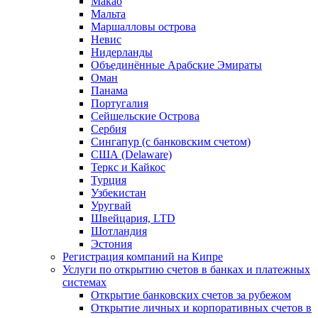
Макао
Мальта
Маршалловы острова
Нeвис
Нидерланды
Объединённые Арабские Эмираты
Оман
Панама
Португалия
Сейшельские Острова
Сербия
Сингапур (c банковским счетом)
США (Delaware)
Теркс и Кайкос
Турция
Узбекистан
Уругвай
Швейцария, LTD
Шотландия
Эстония
Регистрация компаний на Кипре
Услуги по открытию счетов в банках и платежных
системах
Открытие банковских счетов за рубежом
Открытие личных и корпоративных счетов в