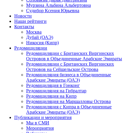
Мурзина Альбина Альбертовна
Судибор Ксения Юрьевна
Новости
Наши рейтинги
Контакты
Москва
Дубай (ОАЭ)
Никосия (Кипр)
Редомициляции
Редомициляции с Британских Виргинских
Островов в Объединенные Арабские Эмираты
Редомициляции с Британских Виргинских
Островов на Сейшельские Острова
Редомициляция бизнеса в Объединенные
Арабские Эмираты (ОАЭ)
Редомициляция в Гонконг
Редомициляция на Гибралтар
Редомициляция на Кипр
Редомициляция на Маршалловы Острова
Редомициляция с Кипра в Объединенные
Арабские Эмираты (ОАЭ)
Публикации и мероприятия
Мы в СМИ
Мероприятия