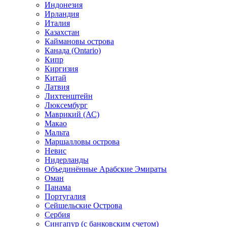
Индонезия
Ирландия
Италия
Казахстан
Каймановы острова
Канада (Ontario)
Кипр
Киргизия
Китай
Латвия
Лихтенштейн
Люксембург
Маврикий (АС)
Макао
Мальта
Маршалловы острова
Нeвис
Нидерланды
Объединённые Арабские Эмираты
Оман
Панама
Португалия
Сейшельские Острова
Сербия
Сингапур (c банковским счетом)