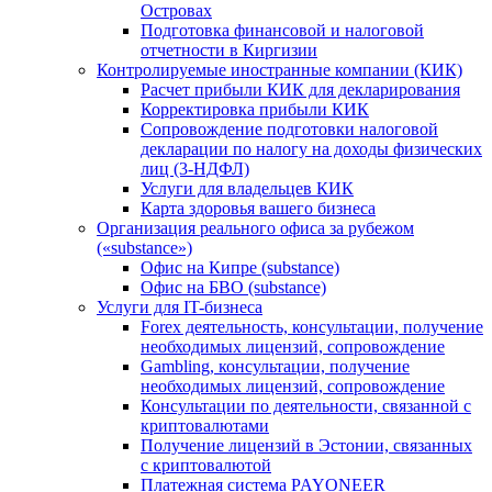
Островах
Подготовка финансовой и налоговой
отчетности в Киргизии
Контролируемые иностранные компании (КИК)
Расчет прибыли КИК для декларирования
Корректировка прибыли КИК
Сопровождение подготовки налоговой
декларации по налогу на доходы физических
лиц (3-НДФЛ)
Услуги для владельцев КИК
Карта здоровья вашего бизнеса
Организация реального офиса за рубежом
(«substance»)
Офис на Кипре (substance)
Офис на БВО (substance)
Услуги для IT-бизнеса
Forex деятельность, консультации, получение
необходимых лицензий, сопровождение
Gambling, консультации, получение
необходимых лицензий, сопровождение
Консультации по деятельности, связанной с
криптовалютами
Получение лицензий в Эстонии, связанных
с криптовалютой
Платежная система PAYONEER