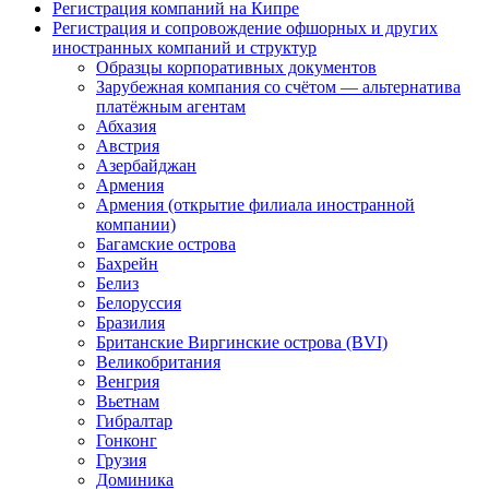
Регистрация компаний на Кипре
Регистрация и сопровождение офшорных и других
иностранных компаний и структур
Образцы корпоративных документов
Зарубежная компания со счётом — альтернатива
платёжным агентам
Абхазия
Австрия
Азербайджан
Армения
Армения (открытие филиала иностранной
компании)
Багамские острова
Бахрейн
Белиз
Белоруссия
Бразилия
Британские Виргинские острова (BVI)
Великобритания
Венгрия
Вьетнам
Гибралтар
Гонконг
Грузия
Доминика