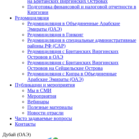
на Британских Виргинских Островах
Подготовка финансовой и налоговой отчетности в
Киргизии
Редомициляция
Редомициляция в Объединенные Арабские
Эмираты (ОАЭ)
Редомициляция в Гонконг
Редомициляция в специальные административные
районы РФ (САР)
Редомициляция с Британских Виргинских
Островов в ОАЭ
Редомициляция с Британских Виргинских
Островов на Сейшельские Острова
Редомициляция с Кипра в Объединенные
Арабские Эмираты (ОАЭ)
Публикации и мероприятия
Мы в СМИ
Мероприятия
Вебинары
Полезные материалы
Новости отрасли
Часто задаваемые вопросы
Контакты
Дубай (ОАЭ)