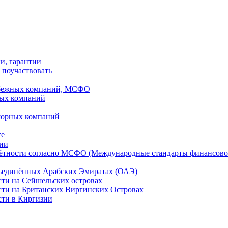
ки, гарантии
 поучаствовать
рубежных компаний, МСФО
ных компаний
шорных компаний
ге
дии
чётности согласно МСФО (Международные стандарты финансово
бъединённых Арабских Эмиратах (ОАЭ)
сти на Сейшельских островах
сти на Британских Виргинских Островах
сти в Киргизии