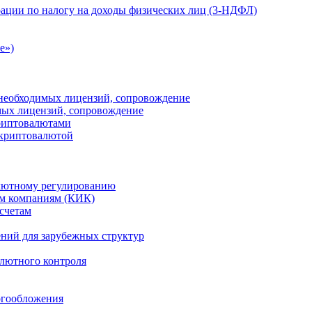
ации по налогу на доходы физических лиц (3-НДФЛ)
e»)
е необходимых лицензий, сопровождение
имых лицензий, сопровождение
криптовалютами
 криптовалютой
лютному регулированию
м компаниям (КИК)
счетам
ений для зарубежных структур
алютного контроля
огообложения