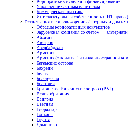
Корпоративные сделки и финансирование
Управление частным капиталом
Коммерческая практика
Интеллектуальная собственность и ИТ право (
Регистрация и сопровождение офшорных и других 
Образцы корпоративных документов
Зарубежная компания со счётом — альтернат
Абхазия
Австрия
Азербайджан
Армения
Армения (открытие филиала иностранной ко
Багамские острова
Бахрейн
Белиз
Белоруссия
Бразилия
Британские Виргинские острова (BVI)
Великобритания
Венгрия
Вьетнам
Гибралтар
Гонконг
Грузия
Доминика