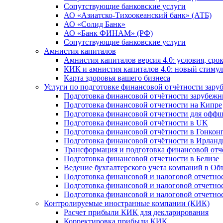
Сопутствующие банковские услуги
АО «Азиатско-Тихоокеанский банк» (АТБ)
АО «Солид Банк»
АО «Банк ФИНАМ» (РФ)
Сопутствующие банковские услуги
Амнистия капиталов
Амнистия капиталов версия 4.0: условия, сро
КИК и амнистия капиталов 4.0: новый стимул
Карта здоровья вашего бизнеса
Услуги по подготовке финансовой отчётности за
Подготовка финансовой отчётности зарубеж
Подготовка финансовой отчетности на Кипре
Подготовка финансовой отчетности для офф
Подготовка финансовой отчётности в UK
Подготовка финансовой отчётности в Гонкон
Подготовка финансовой отчётности в Ирлан
Трансформация и подготовка финансовой от
Подготовка финансовой отчетности в Белизе
Ведение бухгалтерского учета компаний в О
Подготовка финансовой и налоговой отчетно
Подготовка финансовой и налоговой отчетно
Подготовка финансовой и налоговой отчетно
Контролируемые иностранные компании (КИК)
Расчет прибыли КИК для декларирования
Корректировка прибыли КИК