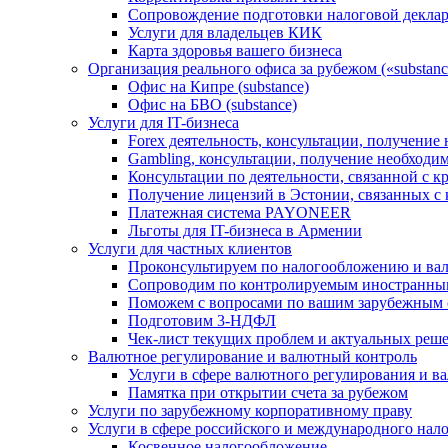
Сопровождение подготовки налоговой деклар
Услуги для владельцев КИК
Карта здоровья вашего бизнеса
Организация реального офиса за рубежом («substanc
Офис на Кипре (substance)
Офис на БВО (substance)
Услуги для IT-бизнеса
Forex деятельность, консультации, получени
Gambling, консультации, получение необход
Консультации по деятельности, связанной с 
Получение лицензий в Эстонии, связанных с
Платежная система PAYONEER
Льготы для IT-бизнеса в Армении
Услуги для частных клиентов
Проконсультируем по налогообложению и ва
Сопроводим по контролируемым иностранны
Поможем с вопросами по вашим зарубежным 
Подготовим 3-НДФЛ
Чек-лист текущих проблем и актуальных реш
Валютное регулирование и валютный контроль
Услуги в сфере валютного регулирования и в
Памятка при открытии счета за рубежом
Услуги по зарубежному корпоративному праву
Услуги в сфере российского и международного нал
Косвенное налогообложение