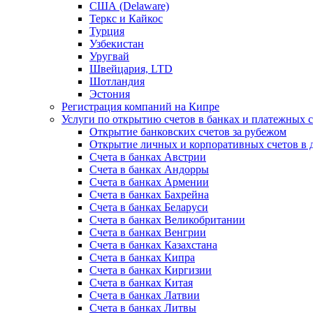
США (Delaware)
Теркс и Кайкос
Турция
Узбекистан
Уругвай
Швейцария, LTD
Шотландия
Эстония
Регистрация компаний на Кипре
Услуги по открытию счетов в банках и платежных 
Открытие банковских счетов за рубежом
Открытие личных и корпоративных счетов в 
Счета в банках Австрии
Счета в банках Андорры
Счета в банках Армении
Счета в банках Бахрейна
Счета в банках Беларуси
Счета в банках Великобритании
Счета в банках Венгрии
Счета в банках Казахстана
Счета в банках Кипра
Счета в банках Киргизии
Счета в банках Китая
Счета в банках Латвии
Счета в банках Литвы