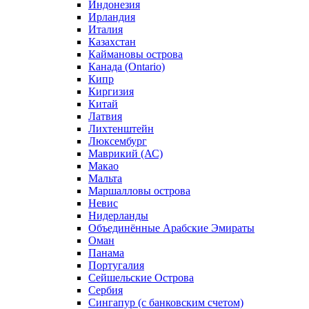
Индонезия
Ирландия
Италия
Казахстан
Каймановы острова
Канада (Ontario)
Кипр
Киргизия
Китай
Латвия
Лихтенштейн
Люксембург
Маврикий (АС)
Макао
Мальта
Маршалловы острова
Нeвис
Нидерланды
Объединённые Арабские Эмираты
Оман
Панама
Португалия
Сейшельские Острова
Сербия
Сингапур (c банковским счетом)