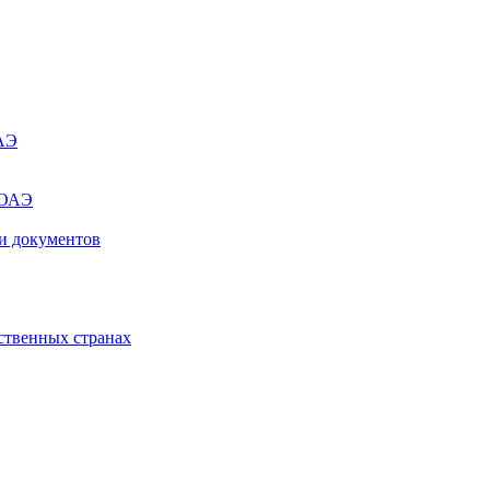
ОАЭ
 ОАЭ
и документов
ственных странах