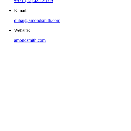
+971 (52) 625-36-69
E-mail:
dubai@amondsmith.com
Website:
amondsmith.com