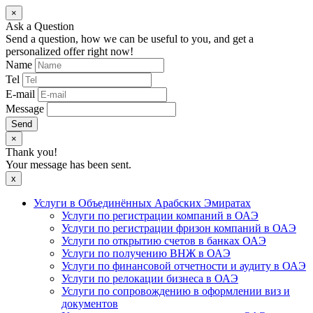
×
Ask a Question
Send a question, how we can be useful to you, and get a
personalized offer right now!
Name
Tel
E-mail
Message
Send
×
Thank you!
Your message has been sent.
x
Услуги в Объединённых Арабских Эмиратах
Услуги по регистрации компаний в ОАЭ
Услуги по регистрации фризон компаний в ОАЭ
Услуги по открытию счетов в банках ОАЭ
Услуги по получению ВНЖ в ОАЭ
Услуги по финансовой отчетности и аудиту в ОАЭ
Услуги по релокации бизнеса в ОАЭ
Услуги по сопровождению в оформлении виз и
документов