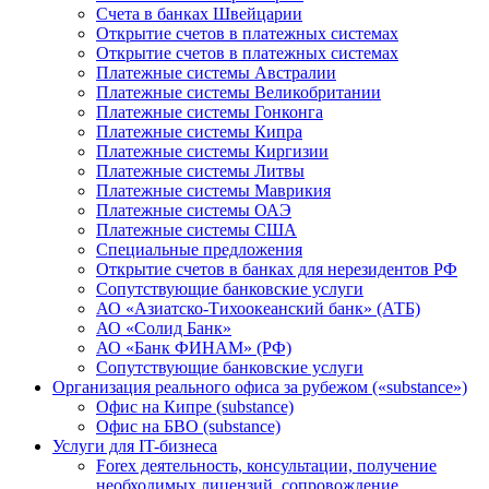
Счета в банках Швейцарии
Открытие счетов в платежных системах
Открытие счетов в платежных системах
Платежные системы Австралии
Платежные системы Великобритании
Платежные системы Гонконга
Платежные системы Кипра
Платежные системы Киргизии
Платежные системы Литвы
Платежные системы Маврикия
Платежные системы ОАЭ
Платежные системы США
Специальные предложения
Открытие счетов в банках для нерезидентов РФ
Сопутствующие банковские услуги
АО «Азиатско-Тихоокеанский банк» (АТБ)
АО «Солид Банк»
АО «Банк ФИНАМ» (РФ)
Сопутствующие банковские услуги
Организация реального офиса за рубежом («substance»)
Офис на Кипре (substance)
Офис на БВО (substance)
Услуги для IT-бизнеса
Forex деятельность, консультации, получение
необходимых лицензий, сопровождение