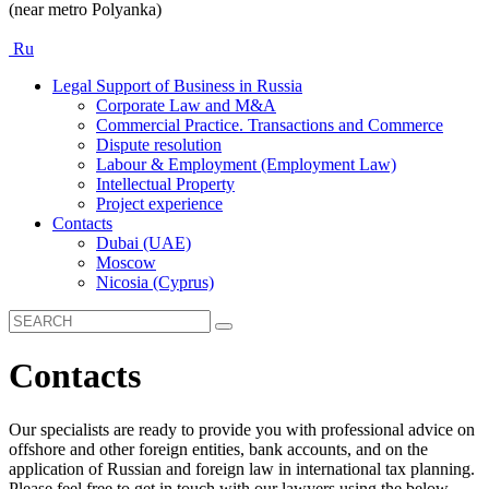
(near metro Polyanka)
Ru
Legal Support of Business in Russia
Corporate Law and M&A
Commercial Practice. Transactions and Commerce
Dispute resolution
Labour & Employment (Employment Law)
Intellectual Property
Project experience
Contacts
Dubai (UAE)
Moscow
Nicosia (Cyprus)
Contacts
Our specialists are ready to provide you with professional advice on
offshore and other foreign entities, bank accounts, and on the
application of Russian and foreign law in international tax planning.
Please feel free to get in touch with our lawyers using the below