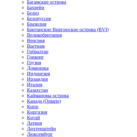
Багамские острова
Бахрейн
Белиз
Белоруссия
Бразилия
Британские Виргинские острова (BVI)
Великобритания
Венгрия
Вьетнам
Гибралтар
Гонконг
Грузия
Доминика
Индонезия
Ирландия
Италия
Казахстан
Каймановы острова
Канада (Ontario)
Кипр
Киргизия
Китай
Латвия
Лихтенштейн
Люксембург