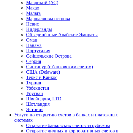
Маврикий (АС)
Макао
Мальта
Маршалловы острова
Нeвис
Нидерланды
Объединённые Арабские Эмираты
Оман
Панама
Португалия
Сейшельские Острова
Сербия
Сингапур (c банковским счетом)
США (Delaware)
Теркс и Кайкос
Турция
Узбекистан
Уругвай
Швейцария, LTD
Шотландия
Эстония
Услуги по открытию счетов в банках и платежных
системах
Открытие банковских счетов за рубежом
Открытие личных и корпоративных счетов в