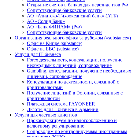
Открытие счетов в банках для нерезидентов РФ
Сопутствующие банковские услуги
АО «Азиатско-Тихоокеанский банк» (АТБ)
АО «Солид Банк»
АО «Банк ФИНАМ» (РФ)
Сопутствующие банковские услуги
Организация реального офиса за рубежом («substance»)
Офис на Кипре (substance)
Офис на БВО (substance)
Услуги для IT-бизнеса
Forex деятельность, консультации, получение
необходимых лицензий, сопровождение
Gambling, консультации, получение необходимых
лицензий, сопровождение
Консультации по деятельности, связанной с
криптовалютами
Получение лицензий в Эстонии, связанных с
криптовалютой
Платежная система PAYONEER
Льготы для IT-бизнеса в Армении
Услуги для частных клиентов
Проконсультируем по налогообложению и
валютному регулированию
Сопроводим по контролируемым иностранным
компаниям (КИК)