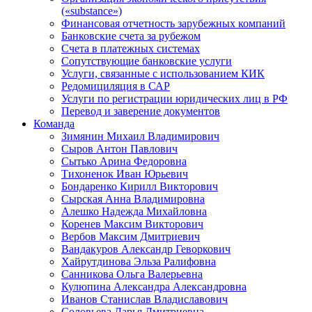
(«substance»)
Финансовая отчетность зарубежных компаний
Банковские счета за рубежом
Счета в платежных системах
Сопутствующие банковские услуги
Услуги, связанные с использованием КИК
Редомициляция в САР
Услуги по регистрации юридических лиц в РФ
Перевод и заверение документов
Команда
Зимянин Михаил Владимирович
Сыров Антон Павлович
Сытько Арина Федоровна
Тихоненок Иван Юрьевич
Бондаренко Кирилл Викторович
Сырская Анна Владимировна
Алешко Надежда Михайловна
Коренев Максим Викторович
Вербов Максим Дмитриевич
Вандакуров Александр Геворкович
Хайрутдинова Эльза Ралифовна
Санникова Ольга Валерьевна
Кулюпина Александра Александровна
Иванов Станислав Владиславович
Соловьева Дарья Дмитриевна