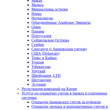
Макао
Мальта
Маршалловы острова
Нeвис
Нидерланды
Объединённые Арабские Эмираты
Оман
Панама
Португалия
Сейшельские Острова
Сербия
Сингапур (c банковским счетом)
США (Delaware)
Теркс и Кайкос
Турция
Узбекистан
Уругвай
Швейцария, LTD
Шотландия
Эстония
Регистрация компаний на Кипре
Услуги по открытию счетов в банках и платежных
системах
Открытие банковских счетов за рубежом
Открытие личных и корпоративных счетов в