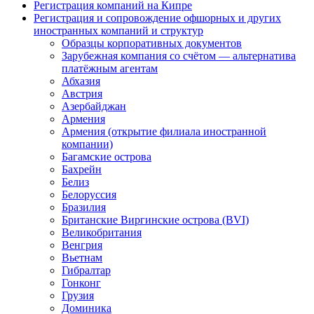
Регистрация компаний на Кипре
Регистрация и сопровождение офшорных и других
иностранных компаний и структур
Образцы корпоративных документов
Зарубежная компания со счётом — альтернатива
платёжным агентам
Абхазия
Австрия
Азербайджан
Армения
Армения (открытие филиала иностранной
компании)
Багамские острова
Бахрейн
Белиз
Белоруссия
Бразилия
Британские Виргинские острова (BVI)
Великобритания
Венгрия
Вьетнам
Гибралтар
Гонконг
Грузия
Доминика