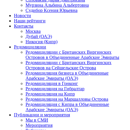
Мурзина Альбина Альбертовна
Судибор Ксения Юрьевна
Новости
Наши рейтинги
Контакты
Москва
Дубай (ОАЭ)
Никосия (Кипр)
Редомициляции
Редомициляции с Британских Виргинских
Островов в Объединенные Арабские Эмираты
Редомициляции с Британских Виргинских
Островов на Сейшельские Острова
Редомициляция бизнеса в Объединенные
Арабские Эмираты (ОАЭ)
Редомициляция в Гонконг
Редомициляция на Гибралтар
Редомициляция на Кипр
Редомициляция на Маршалловы Острова
Редомициляция с Кипра в Объединенные
Арабские Эмираты (ОАЭ)
Публикации и мероприятия
Мы в СМИ
Мероприятия