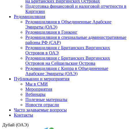
на Британских Виргинских Островах
Подготовка финансовой и налоговой отчетности в
Киргизии
Редомициляция
Редомициляция в Объединенные Арабские
Эмираты (ОАЭ)
Редомициляция в Гонконг
Редомициляция в специальные административные
районы РФ (САР)
Редомициляция с Британских Виргинских
Островов в ОАЭ
Редомициляция с Британских Виргинских
Островов на Сейшельские Острова
Редомициляция с Кипра в Объединенные
Арабские Эмираты (ОАЭ)
Публикации и мероприятия
Мы в СМИ
Мероприятия
Вебинары
Полезные материалы
Новости отрасли
Часто задаваемые вопросы
Контакты
Дубай (ОАЭ)