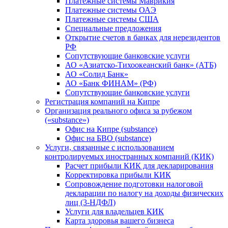
Платежные системы Маврикия
Платежные системы ОАЭ
Платежные системы США
Специальные предложения
Открытие счетов в банках для нерезидентов
РФ
Сопутствующие банковские услуги
АО «Азиатско-Тихоокеанский банк» (АТБ)
АО «Солид Банк»
АО «Банк ФИНАМ» (РФ)
Сопутствующие банковские услуги
Регистрация компаний на Кипре
Организация реального офиса за рубежом
(«substance»)
Офис на Кипре (substance)
Офис на БВО (substance)
Услуги, связанные с использованием
контролируемых иностранных компаний (КИК)
Расчет прибыли КИК для декларирования
Корректировка прибыли КИК
Сопровождение подготовки налоговой
декларации по налогу на доходы физических
лиц (3-НДФЛ)
Услуги для владельцев КИК
Карта здоровья вашего бизнеса