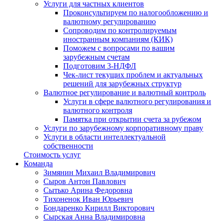
Услуги для частных клиентов
Проконсультируем по налогообложению и
валютному регулированию
Сопроводим по контролируемым
иностранным компаниям (КИК)
Поможем с вопросами по вашим
зарубежным счетам
Подготовим 3-НДФЛ
Чек-лист текущих проблем и актуальных
решений для зарубежных структур
Валютное регулирование и валютный контроль
Услуги в сфере валютного регулирования и
валютного контроля
Памятка при открытии счета за рубежом
Услуги по зарубежному корпоративному праву
Услуги в области интеллектуальной
собственности
Стоимость услуг
Команда
Зимянин Михаил Владимирович
Сыров Антон Павлович
Сытько Арина Федоровна
Тихоненок Иван Юрьевич
Бондаренко Кирилл Викторович
Сырская Анна Владимировна