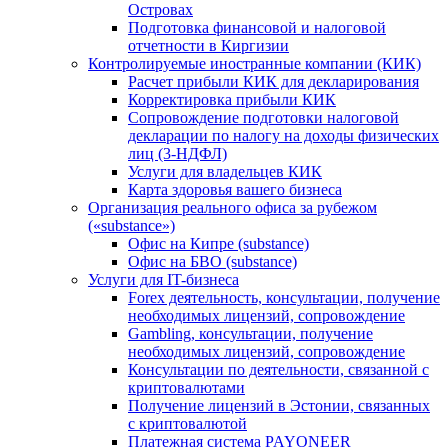
Островах
Подготовка финансовой и налоговой
отчетности в Киргизии
Контролируемые иностранные компании (КИК)
Расчет прибыли КИК для декларирования
Корректировка прибыли КИК
Сопровождение подготовки налоговой
декларации по налогу на доходы физических
лиц (3-НДФЛ)
Услуги для владельцев КИК
Карта здоровья вашего бизнеса
Организация реального офиса за рубежом
(«substance»)
Офис на Кипре (substance)
Офис на БВО (substance)
Услуги для IT-бизнеса
Forex деятельность, консультации, получение
необходимых лицензий, сопровождение
Gambling, консультации, получение
необходимых лицензий, сопровождение
Консультации по деятельности, связанной с
криптовалютами
Получение лицензий в Эстонии, связанных
с криптовалютой
Платежная система PAYONEER