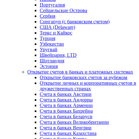
Португалия
Сейшельские Острова
Сербия
Сингапур (c банковским счетом)
США (Delaware)
Теркс и Кайкос
Турция
Узбекистан
Уругвай
Швейцария, LTD
Шотландия
Эстония
Открытие счетов в банках и платежных системах
Открытие банковских счетов за рубежом
Открытие личных и корпоративных счетов в
дружественных странах
Счета в банках Австрии
Счета в банках Андорры
Счета в банках Армении
Счета в банках Бахрейна
Счета в банках Беларуси
Счета в банках Великобритании
Счета в банках Венгрии
Счета в банках Казахстана
Счета в банках Кипра