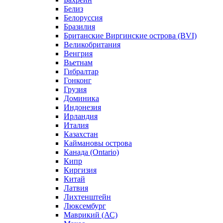
Белиз
Белоруссия
Бразилия
Британские Виргинские острова (BVI)
Великобритания
Венгрия
Вьетнам
Гибралтар
Гонконг
Грузия
Доминика
Индонезия
Ирландия
Италия
Казахстан
Каймановы острова
Канада (Ontario)
Кипр
Киргизия
Китай
Латвия
Лихтенштейн
Люксембург
Маврикий (АС)