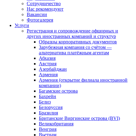
Сотрудничество
Нас рекомендуют
Вакансии
Фотогалерея
Услуги
Регистрация и сопровождение офшорных и
других иностранных компаний и структур
Образцы корпоративных документов
Зарубежная компания со счётом —
альтернатива платёжным агентам
Абхазия
Австрия
Азербайджан
Армения
Армения (открытие филиала иностранной
компании)
Багамские острова
Бахрейн
Белиз
Белоруссия
Бразилия
Британские Виргинские острова (BVI)
Великобритания
Венгрия
Вьетнам