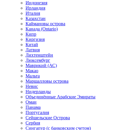
Индонезия
Ирландия
Италия
Казахстан
Каймановы острова
Канада (Ontario)
Кипр
Киргизия
Китай
Латвия
Лихтенштейн
Люксембург
Маврикий (АС)
Макао
Мальта
Маршалловы острова
Нeвис
Нидерланды
Объединённые Арабские Эмираты
Оман
Панама
Португалия
Сейшельские Острова
Сербия
Сингапур (c банковским счетом)