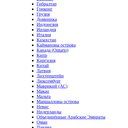
Гибралтар
Гонконг
Грузия
Доминика
Индонезия
Ирландия
Италия
Казахстан
Каймановы острова
Канада (Ontario)
Кипр
Киргизия
Китай
Латвия
Лихтенштейн
Люксембург
Маврикий (АС)
Макао
Мальта
Маршалловы острова
Нeвис
Нидерланды
Объединённые Арабские Эмираты
Оман
Панама